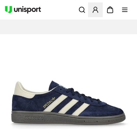
Opent een venster om in te l