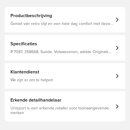
Productbeschrijving
Geniet van retro stijl en een hele dag comfort met deze
adidas Handball Spezial schoenen. De low-profile
sneakers, in de jaren 70 oorspronkelijk ontworpen voor
indoorsporten, zijn klaar om het veld en de straat te
domineren. Het premium suède bovenwerk is afgewerkt
Specificaties
met contrasterende stiksels voor een snufje moderne
elegantie, en de T-neus houdt de look geworteld in het
IF7087, 358668, Suède, Volwassenen, adidas Originals
verleden. Normale pasvorm Vetersluiting Suède
Spezial, Controle, Indoor (IC), Best, Zonder sok, Spezial,
bovenwerk Synthetische voering Loopzool van
Sneakers, adidas Originals, Mannen, Blauw
gumrubber
Klantendienst
We zijn er om te helpen
Erkende detailhandelaar
Unisport is een erkende retailer voor toonaangevende
merken