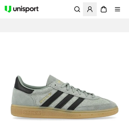
Opent een venster om in te l