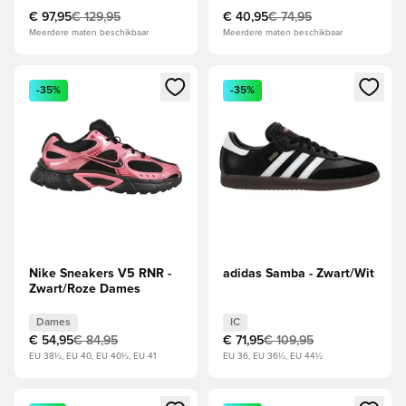
€ 97,95
€ 129,95
€ 40,95
€ 74,95
Meerdere maten beschikbaar
Meerdere maten beschikbaar
Opent een venster om in te loggen of je aan te melden als li
Opent een venster om in te log
-35%
-35%
Nike Sneakers V5 RNR -
adidas Samba - Zwart/Wit
Zwart/Roze Dames
Dames
IC
€ 54,95
€ 84,95
€ 71,95
€ 109,95
EU 38½, EU 40, EU 40½, EU 41
EU 36, EU 36½, EU 44½