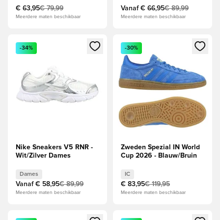
€ 63,95
€ 79,99
Vanaf
€ 66,95
€ 89,99
Meerdere maten beschikbaar
Meerdere maten beschikbaar
Opent een venster om in te loggen of je aan te melden als li
Opent een venster om in te log
-34%
-30%
Nike Sneakers V5 RNR -
Zweden Spezial IN World
Wit/Zilver Dames
Cup 2026 - Blauw/Bruin
Dames
IC
Vanaf
€ 58,95
€ 89,99
€ 83,95
€ 119,95
Meerdere maten beschikbaar
Meerdere maten beschikbaar
Opent een venster om in te loggen of je aan te melden als li
Opent een venster om in te log