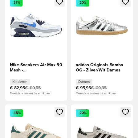
Opent een venster om in te loggen of je aan te melden als li
Opent een venster om in te log
-31%
-20%
Nike Sneakers Air Max 90
adidas Originals Samba
Mesh -
OG - Zilver/Wit Dames
Wit/Blauw/Navy/Grijs
Kids
Kinderen
Dames
€ 82,95
€ 119,95
€ 95,95
€ 119,95
Meerdere maten beschikbaar
Meerdere maten beschikbaar
Opent een venster om in te loggen of je aan te melden als li
Opent een venster om in te log
-45%
-20%