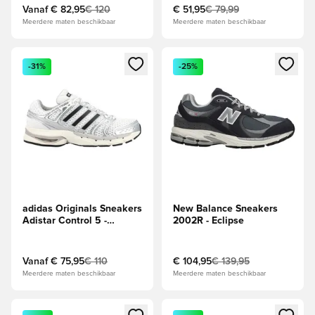
Vanaf
€ 82,95
€ 120
€ 51,95
€ 79,99
Meerdere maten beschikbaar
Meerdere maten beschikbaar
Opent een venster om in te loggen of je aan te melden als li
Opent een venster om in te log
-31%
-25%
adidas Originals Sneakers
New Balance Sneakers
Adistar Control 5 -
2002R - Eclipse
Zilver/Grijs/Zwart
Vanaf
€ 75,95
€ 110
€ 104,95
€ 139,95
Meerdere maten beschikbaar
Meerdere maten beschikbaar
Opent een venster om in te loggen of je aan te melden als li
Opent een venster om in te log