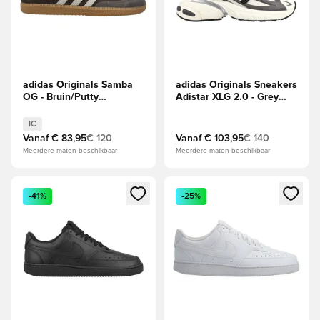
adidas Originals Samba
adidas Originals Sneakers
OG - Bruin/Putty
Adistar XLG 2.0 - Grey
Grey/Goud
Strata/Zwart/Wit
IC
Vanaf
€ 83,95
€ 120
Vanaf
€ 103,95
€ 140
Meerdere maten beschikbaar
Meerdere maten beschikbaar
Opent een venster om in te loggen of je aan te melden als li
Opent een venster om in te log
-41%
-25%