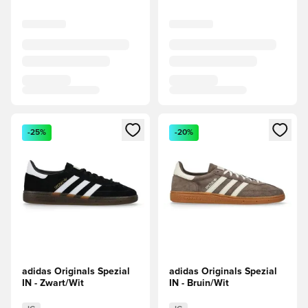
Opent een venster om in te loggen of je aan te melden als li
Opent een venster om in te log
-25%
-20%
adidas Originals Spezial
adidas Originals Spezial
IN - Zwart/Wit
IN - Bruin/Wit