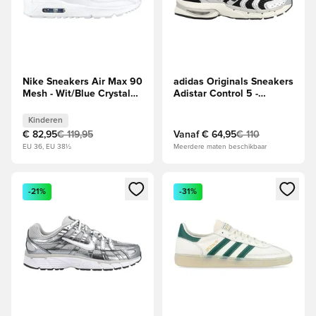
Nike Sneakers Air Max 90
adidas Originals Sneakers
Mesh - Wit/Blue Crystal
Adistar Control 5 -
Kids
Zwart/Zilver/Grijs
Kinderen
€ 82,95
€ 119,95
Vanaf
€ 64,95
€ 110
EU 36, EU 38½
Meerdere maten beschikbaar
Opent een venster om in te loggen of je aan te melden als li
Opent een venster om in te log
-21%
-31%