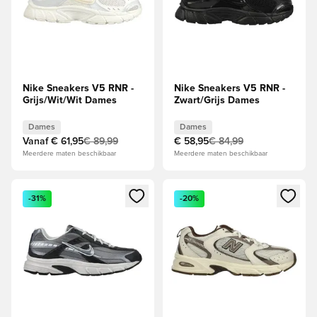
Nike Sneakers V5 RNR -
Nike Sneakers V5 RNR -
Grijs/Wit/Wit Dames
Zwart/Grijs Dames
Dames
Dames
Vanaf
€ 61,95
€ 89,99
€ 58,95
€ 84,99
Meerdere maten beschikbaar
Meerdere maten beschikbaar
Opent een venster om in te loggen of je aan te melden als li
Opent een venster om in te log
-31%
-20%