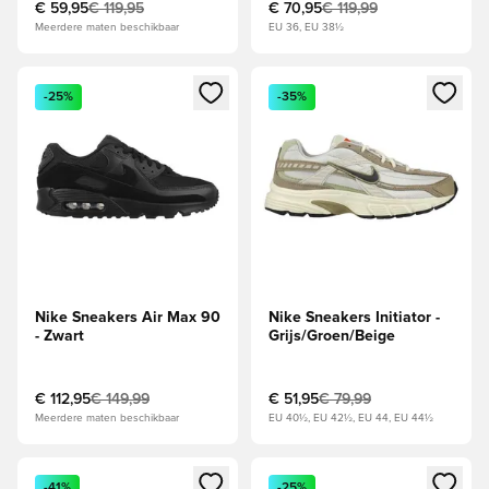
€ 59,95
€ 119,95
€ 70,95
€ 119,99
Meerdere maten beschikbaar
EU 36, EU 38½
Opent een venster om in te loggen of je aan te melden als li
Opent een venster om in te log
-25%
-35%
Nike Sneakers Air Max 90
Nike Sneakers Initiator -
- Zwart
Grijs/Groen/Beige
€ 112,95
€ 149,99
€ 51,95
€ 79,99
Meerdere maten beschikbaar
EU 40½, EU 42½, EU 44, EU 44½
Opent een venster om in te loggen of je aan te melden als li
Opent een venster om in te log
-41%
-25%