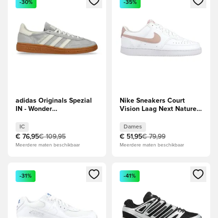
-30%
-35%
adidas Originals Spezial
Nike Sneakers Court
IN - Wonder
Vision Laag Next Nature -
Silver/Wit/Bruin
Wit/Roze Dames
IC
Dames
€ 76,95
€ 109,95
€ 51,95
€ 79,99
Meerdere maten beschikbaar
Meerdere maten beschikbaar
Opent een venster om in te loggen of je aan te melden als li
Opent een venster om in te log
-31%
-41%