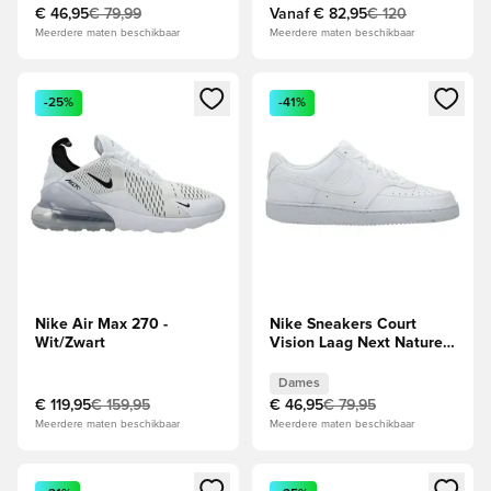
€ 46,95
€ 79,99
Vanaf
€ 82,95
€ 120
Meerdere maten beschikbaar
Meerdere maten beschikbaar
Opent een venster om in te loggen of je aan te melden als li
Opent een venster om in te log
-25%
-41%
Nike Air Max 270 -
Nike Sneakers Court
Wit/Zwart
Vision Laag Next Nature -
Wit Dames
Dames
€ 119,95
€ 159,95
€ 46,95
€ 79,95
Meerdere maten beschikbaar
Meerdere maten beschikbaar
Opent een venster om in te loggen of je aan te melden als li
Opent een venster om in te log