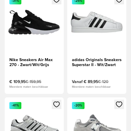
-31%
-25%
Nike Sneakers Air Max
adidas Originals Sneakers
270 - Zwart/Wit/Grijs
Superstar II - Wit/Zwart
€ 109,95
€ 159,95
Vanaf
€ 89,95
€ 120
Meerdere maten beschikbaar
Meerdere maten beschikbaar
Opent een venster om in te loggen of je aan te melden als li
Opent een venster om in te log
-41%
-20%