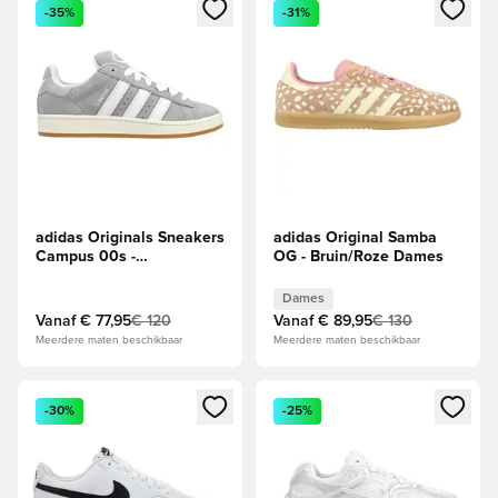
Opent een venster om in te loggen of je aan te melden als li
Opent een venster om in te log
-35%
-31%
adidas Originals Sneakers
adidas Original Samba
Campus 00s -
OG - Bruin/Roze Dames
Grijs/Wit/Wit
Dames
Vanaf
€ 77,95
€ 120
Vanaf
€ 89,95
€ 130
Meerdere maten beschikbaar
Meerdere maten beschikbaar
Opent een venster om in te loggen of je aan te melden als li
Opent een venster om in te log
-30%
-25%