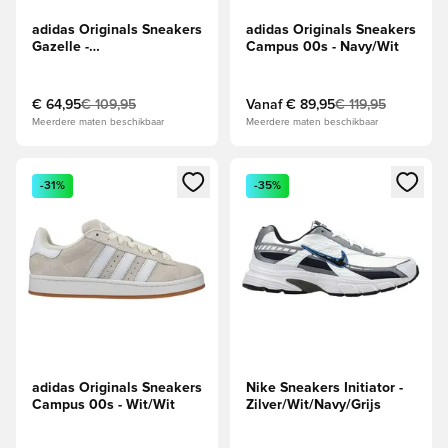
adidas Originals Sneakers
adidas Originals Sneakers
Gazelle -
Campus 00s - Navy/Wit
Beige/Zwart/Bruin
€ 64,95
€ 109,95
Vanaf
€ 89,95
€ 119,95
Meerdere maten beschikbaar
Meerdere maten beschikbaar
Opent een venster om in te loggen of je aan te melden als li
Opent een venster om in te log
-31%
-35%
adidas Originals Sneakers
Nike Sneakers Initiator -
Campus 00s - Wit/Wit
Zilver/Wit/Navy/Grijs