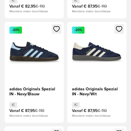
IC
IC
Vanaf
€ 82,95
€ 110
Vanaf
€ 87,95
€ 110
Meerdere maten beschikbaar
Meerdere maten beschikbaar
Opent een venster om in te loggen of je aan te melden als li
Opent een venster om in te log
-20%
-20%
adidas Originals Spezial
adidas Originals Spezial
IN - Navy/Blauw
IN - Navy/Wit
IC
IC
Vanaf
€ 87,95
€ 110
Vanaf
€ 87,95
€ 110
Meerdere maten beschikbaar
Meerdere maten beschikbaar