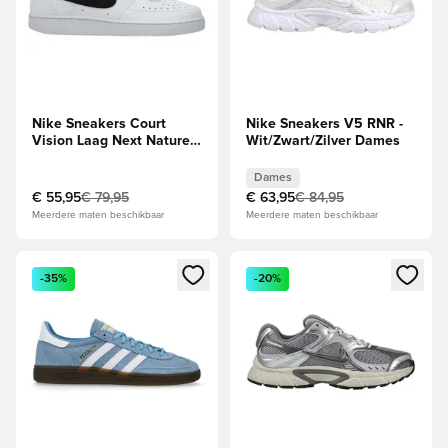
Nike Sneakers Court
Nike Sneakers V5 RNR -
Vision Laag Next Nature -
Wit/Zwart/Zilver Dames
Wit/Zwart
Dames
€ 55,95
€ 79,95
€ 63,95
€ 84,95
Meerdere maten beschikbaar
Meerdere maten beschikbaar
Opent een venster om in te loggen of je aan te melden als li
Opent een venster om in te log
-35%
-20%