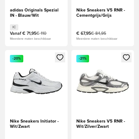
adidas Originals Spezial
Nike Sneakers V5 RNR -
IN - Blauw/Wit
Cementgrijs/Grijs
IC
Vanaf
€ 71,95
€ 110
€ 67,95
€ 84,95
Meerdere maten beschikbaar
Meerdere maten beschikbaar
Opent een venster om in te loggen of je aan te melden als li
Opent een venster om in te log
-20%
-21%
Nike Sneakers Initiator -
Nike Sneakers V5 RNR -
Wit/Zwart
Wit/Zilver/Zwart