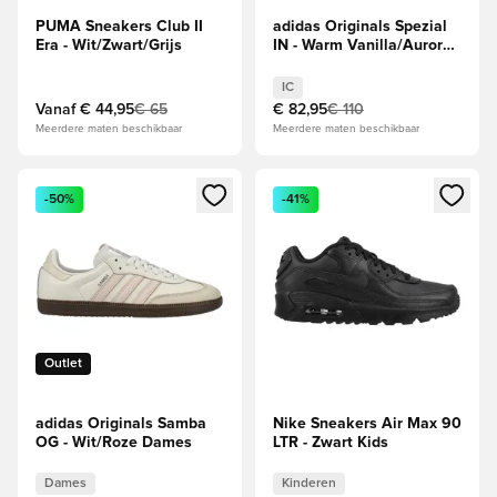
PUMA Sneakers Club II
adidas Originals Spezial
Era - Wit/Zwart/Grijs
IN - Warm Vanilla/Aurora-
koffie/Goud
IC
Vanaf
€ 44,95
€ 65
€ 82,95
€ 110
Meerdere maten beschikbaar
Meerdere maten beschikbaar
Opent een venster om in te loggen of je aan te melden als li
Opent een venster om in te log
-50%
-41%
Outlet
adidas Originals Samba
Nike Sneakers Air Max 90
OG - Wit/Roze Dames
LTR - Zwart Kids
Dames
Kinderen