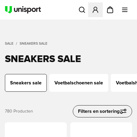
Opent een venster om in te l
SALE
SNEAKERS SALE
SNEAKERS SALE
Sneakers sale
Voetbalschoenen sale
Voetbalsh
Filters en sortering
780
Producten