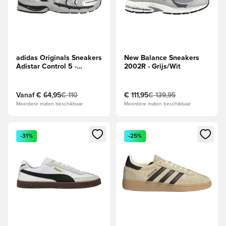
adidas Originals Sneakers
New Balance Sneakers
Adistar Control 5 -
2002R - Grijs/Wit
Grijs/Zwart/Zilver
Vanaf
€ 64,95
€ 110
€ 111,95
€ 139,95
Meerdere maten beschikbaar
Meerdere maten beschikbaar
Opent een venster om in te loggen of je aan te melden als li
Opent een venster om in te log
-31%
-25%