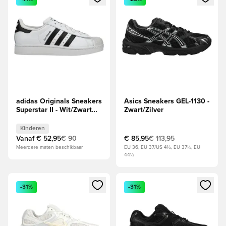
adidas Originals Sneakers
Asics Sneakers GEL-1130 -
Superstar II - Wit/Zwart
Zwart/Zilver
Kids
Kinderen
Vanaf
€ 52,95
€ 90
€ 85,95
€ 113,95
Meerdere maten beschikbaar
EU 36, EU 37/US 4½, EU 37½, EU
44½
Opent een venster om in te loggen of je aan te melden als li
Opent een venster om in te log
-31%
-31%