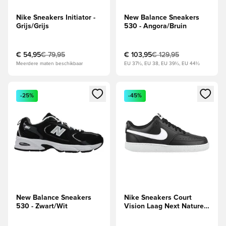
Nike Sneakers Initiator -
New Balance Sneakers
Grijs/Grijs
530 - Angora/Bruin
€ 54,95
€ 79,95
€ 103,95
€ 129,95
Meerdere maten beschikbaar
EU 37½, EU 38, EU 39½, EU 44½
Opent een venster om in te loggen of je aan te melden als li
Opent een venster om in te log
-25%
-45%
New Balance Sneakers
Nike Sneakers Court
530 - Zwart/Wit
Vision Laag Next Nature -
Zwart/Wit