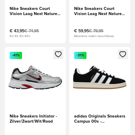
Nike Sneakers Court
Nike Sneakers Court
Vision Laag Next Nature -
Vision Laag Next Nature -
Zwart
Wit
€ 43,95
€ 74,95
€ 59,95
€ 79,95
EU 44, EU 44½
Meerdere maten beschikbaar
Opent een venster om in te loggen of je aan te melden als li
Opent een venster om in te log
-41%
-31%
Nike Sneakers Initiator -
adidas Originals Sneakers
Zilver/Zwart/Wit/Rood
Campus 00s -
Zwart/Wit/Wit