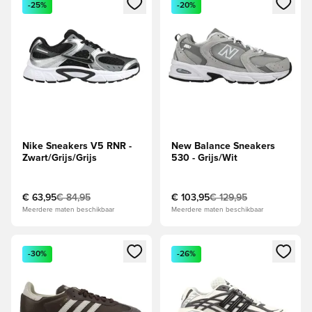
-25%
-20%
Nike Sneakers V5 RNR -
New Balance Sneakers
Zwart/Grijs/Grijs
530 - Grijs/Wit
€ 63,95
€ 84,95
€ 103,95
€ 129,95
Meerdere maten beschikbaar
Meerdere maten beschikbaar
Opent een venster om in te loggen of je aan te melden als li
Opent een venster om in te log
-30%
-26%