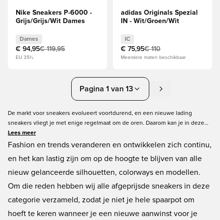
Nike Sneakers P-6000 -
adidas Originals Spezial
Grijs/Grijs/Wit Dames
IN - Wit/Groen/Wit
Dames
IC
€ 94,95
€ 119,95
€ 75,95
€ 110
EU 35½
Meerdere maten beschikbaar
Pagina 1 van 13
De markt voor sneakers evolueert voortdurend, en een nieuwe lading
sneakers vliegt je met enige regelmaat om de oren. Daarom kan je in deze
categorie op zoek gaan naar een ideale deal. Sneakers hebben altijd een
Lees meer
sterke aantrekkingskracht, maar afgeprijsde sneakers zijn nog moeilijker te
Fashion en trends veranderen en ontwikkelen zich continu,
weerstaan! Als jij een paar sneakers van bijvoorbeeld Nike, adidas en PUMA
en het kan lastig zijn om op de hoogte te blijven van alle
voor een goede deal wilt scoren, ben je bij Unisport aan het juiste adres.
nieuw gelanceerde silhouetten, colorways en modellen.
Om die reden hebben wij alle afgeprijsde sneakers in deze
categorie verzameld, zodat je niet je hele spaarpot om
hoeft te keren wanneer je een nieuwe aanwinst voor je