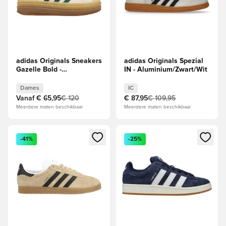
adidas Originals Sneakers
adidas Originals Spezial
Gazelle Bold -
IN - Aluminium/Zwart/Wit
Beige/Groen/Wit Dames
Dames
IC
Vanaf
€ 65,95
€ 120
€ 87,95
€ 109,95
Meerdere maten beschikbaar
Meerdere maten beschikbaar
Opent een venster om in te loggen of je aan te melden als li
Opent een venster om in te log
-41%
-25%