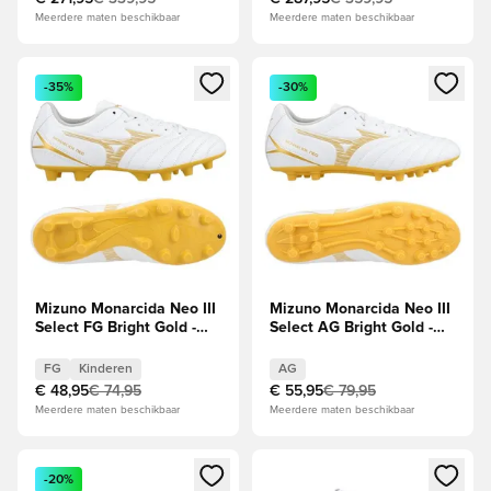
Meerdere maten beschikbaar
Meerdere maten beschikbaar
Opent een venster om in te loggen of je aan te melden als li
Opent een venster om in te log
-35%
-30%
Mizuno Monarcida Neo III
Mizuno Monarcida Neo III
Select FG Bright Gold -
Select AG Bright Gold -
Wit/Goud Kids
Wit/Goud
FG
Kinderen
AG
€ 48,95
€ 74,95
€ 55,95
€ 79,95
Meerdere maten beschikbaar
Meerdere maten beschikbaar
Opent een venster om in te loggen of je aan te melden als li
Opent een venster om in te log
-20%