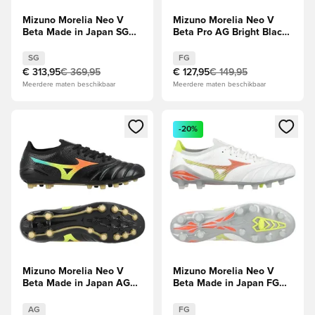
Mizuno Morelia Neo V
Mizuno Morelia Neo V
Beta Made in Japan SG
Beta Pro AG Bright Black
Bright Black -
- Zwart/Oranje/Evening
Zwart/Oranje
Prim
SG
FG
€ 313,95
€ 369,95
€ 127,95
€ 149,95
Meerdere maten beschikbaar
Meerdere maten beschikbaar
Opent een venster om in te loggen of je aan te melden als li
Opent een venster om in te log
-20%
Mizuno Morelia Neo V
Mizuno Morelia Neo V
Beta Made in Japan AG
Beta Made in Japan FG
Bright Black -
Prism -
Zwart/Oranje
Wit/Oranje/Evening Prim
AG
FG