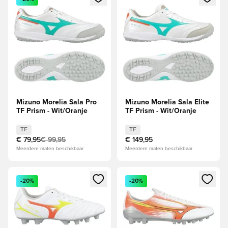
Mizuno Morelia Sala Pro
Mizuno Morelia Sala Elite
TF Prism - Wit/Oranje
TF Prism - Wit/Oranje
TF
TF
€ 79,95
€ 99,95
€ 149,95
Meerdere maten beschikbaar
Meerdere maten beschikbaar
Opent een venster om in te loggen of je aan te melden als li
Opent een venster om in te log
-20%
-20%