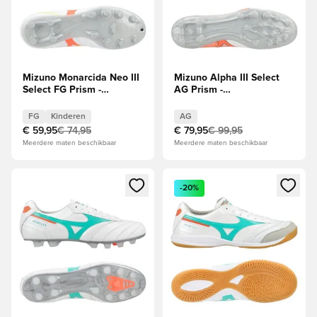
Mizuno Monarcida Neo III
Mizuno Alpha III Select
Select FG Prism -
AG Prism -
Wit/Geel/Oranje Kids
Wit/Oranje/Evening Prim
FG
Kinderen
AG
€ 59,95
€ 74,95
€ 79,95
€ 99,95
Meerdere maten beschikbaar
Meerdere maten beschikbaar
Opent een venster om in te loggen of je aan te melden als li
Opent een venster om in te log
-20%