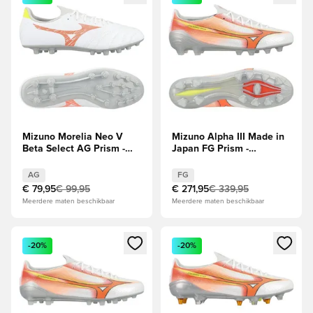
Mizuno Morelia Neo V
Mizuno Alpha III Made in
Beta Select AG Prism -
Japan FG Prism -
Wit/Oranje/Evening Prim
Wit/Oranje/Evening Prim
AG
FG
€ 79,95
€ 99,95
€ 271,95
€ 339,95
Meerdere maten beschikbaar
Meerdere maten beschikbaar
Opent een venster om in te loggen of je aan te melden als li
Opent een venster om in te log
-20%
-20%