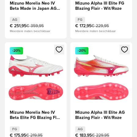
Mizuno Morelia Neo IV
Mizuno Alpha III Elite FG
Beta Made in Japan AG
Blazing Flair - Wit/Roze
Blazing Flair - Wit/Roze
Tetra/Roze
AG
FG
€ 251,95
€ 359,95
€ 172,95
€ 229,95
Meerdere maten beschikbaar
Meerdere maten beschikbaar
Opent een venster om in te loggen of je aan te melden als li
Opent een venster om in te log
-20%
-20%
Mizuno Morelia Neo IV
Mizuno Alpha III Elite AG
Beta Elite FG Blazing Flair
Blazing Flair - Wit/Roze
- Wit/Roze Tetra/Roze
FG
AG
€ 175,95
€ 219,95
€ 183,95
€ 229,95