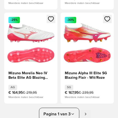
Meerdere maten beschikbaar
Meerdere maten beschikbaar
Opent een venster om in te loggen of je aan te melden als li
Opent een venster om in te log
-25%
-30%
Mizuno Morelia Neo IV
Mizuno Alpha III Elite SG
Beta Elite AG Blazing
Blazing Flair - Wit/Roze
Flair - Wit/Roze
Tetra/Roze
AG
SG
€ 164,95
€ 219,95
€ 167,95
€ 239,95
Meerdere maten beschikbaar
Meerdere maten beschikbaar
Pagina 1 van 3