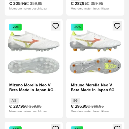
€ 305,95
€ 359,95
€ 287,95
€ 359,95
Meerdere maten beschikbaar
Meerdere maten beschikbaar
Opent een venster om in te loggen of je aan te melden als li
Opent een venster om in te log
-20%
-20%
Mizuno Morelia Neo V
Mizuno Morelia Neo V
Beta Made in Japan AG
Beta Made in Japan SG
Prism -
Prism -
Wit/Oranje/Evening Prim
Wit/Oranje/Evening Prim
AG
SG
€ 287,95
€ 359,95
€ 295,95
€ 369,95
Meerdere maten beschikbaar
Meerdere maten beschikbaar
Opent een venster om in te loggen of je aan te melden als li
Opent een venster om in te log