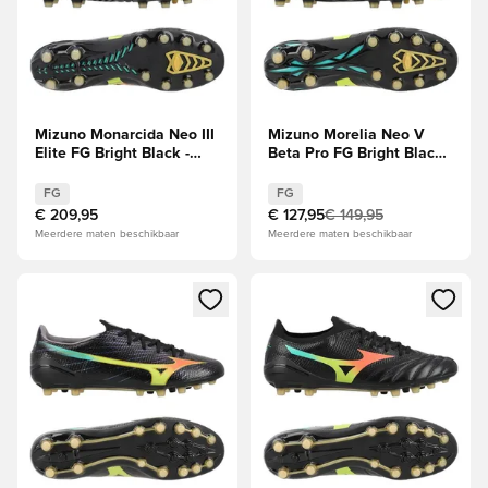
Mizuno Monarcida Neo III
Mizuno Morelia Neo V
Elite FG Bright Black -
Beta Pro FG Bright Black -
Zwart/Oranje
Zwart/Oranje
FG
FG
€ 209,95
€ 127,95
€ 149,95
Meerdere maten beschikbaar
Meerdere maten beschikbaar
Opent een venster om in te loggen of je aan te melden als li
Opent een venster om in te log