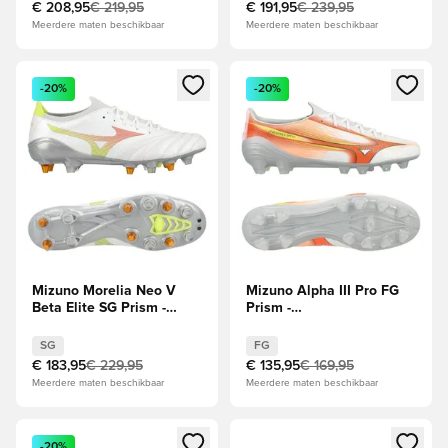
€ 208,95
€ 219,95
€ 191,95
€ 239,95
Meerdere maten beschikbaar
Meerdere maten beschikbaar
Opent een venster om in te loggen of je aan te melden als li
Opent een venster om in te log
-20%
-20%
Mizuno Morelia Neo V
Mizuno Alpha III Pro FG
Beta Elite SG Prism -
Prism -
Wit/Oranje/Evening Prim
Wit/Oranje/Evening Prim
SG
FG
€ 183,95
€ 229,95
€ 135,95
€ 169,95
Meerdere maten beschikbaar
Meerdere maten beschikbaar
Opent een venster om in te loggen of je aan te melden als li
Opent een venster om in te log
-20%