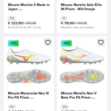
Mizuno Morelia II Made in
Mizuno Morelia Sala Elite
Japan -
IN Prism - Wit/Oranje
Wit/Turquoise/Oranje
FG
IC
€ 323,95
€ 359,95
€ 119,95
€ 149,95
EU 41, EU 44, EU 44½, EU 45
Meerdere maten beschikbaar
Opent een venster om in te loggen of je aan te melden als li
Opent een venster om in te log
-20%
-20%
Mizuno Monarcida Neo III
Mizuno Morelia Neo V
Pro FG Prism -
Beta Pro FG Prism -
Wit/Evening Prim/Oranje
Wit/Oranje/Evening Prim
FG
FG