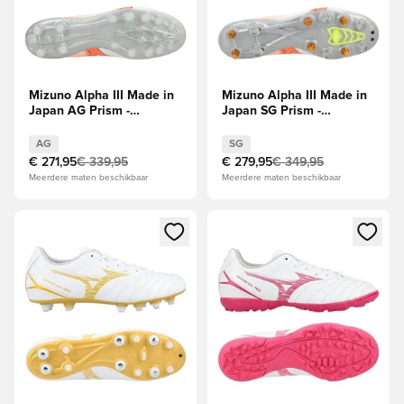
Mizuno Alpha III Made in
Mizuno Alpha III Made in
Japan AG Prism -
Japan SG Prism -
Wit/Oranje/Evening Prim
Wit/Oranje/Evening Prim
AG
SG
€ 271,95
€ 339,95
€ 279,95
€ 349,95
Meerdere maten beschikbaar
Meerdere maten beschikbaar
Opent een venster om in te loggen of je aan te melden als li
Opent een venster om in te log