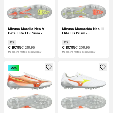
Mizuno Morelia Neo V
Mizuno Monarcida Neo III
Beta Elite FG Prism -
Elite FG Prism -
Wit/Oranje/Evening Prim
Wit/Geel/Oranje
FG
FG
€ 197,95
€ 219,95
€ 167,95
€ 209,95
Meerdere maten beschikbaar
Meerdere maten beschikbaar
Opent een venster om in te loggen of je aan te melden als li
Opent een venster om in te log
-20%