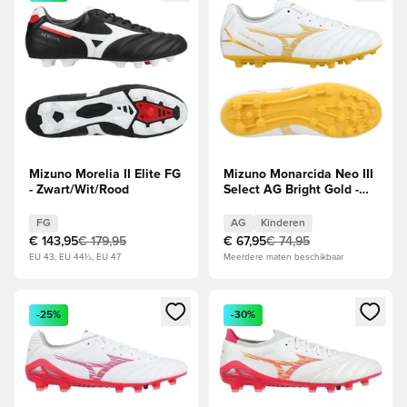
Mizuno Morelia II Elite FG
Mizuno Monarcida Neo III
- Zwart/Wit/Rood
Select AG Bright Gold -
Wit/Goud Kids
FG
AG
Kinderen
€ 143,95
€ 179,95
€ 67,95
€ 74,95
EU 43, EU 44½, EU 47
Meerdere maten beschikbaar
Opent een venster om in te loggen of je aan te melden als li
Opent een venster om in te log
-25%
-30%