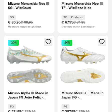
Mizuno Monarcida Neo III
Mizuno Monarcida Neo III
SG - Wit/Goud
TF - Wit/Roze Kids
SG
TF
Kinderen
€ 80,95
€ 89,95
€ 67,95
€ 74,95
Meerdere maten beschikbaar
Meerdere maten beschikbaar
Opent een venster om in te loggen of je aan te melden als li
Opent een venster om in te log
-20%
-20%
Mizuno Alpha III Made in
Mizuno Morelia II Made in
Japan FG João Félix -
Japan FG -
Wit/Goud LIMITED
Wit/Goud/Zilver
EDITION
FG
FG
€ 271,95
€ 339,95
€ 287,95
€ 359,95