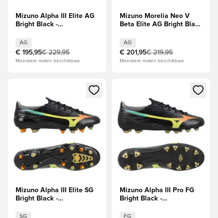
Mizuno Alpha III Elite AG
Mizuno Morelia Neo V
Bright Black -
Beta Elite AG Bright Black
Zwart/Oranje/Evening
- Zwart/Oranje/Evening
Prim
Prim
AG
AG
€ 195,95
€ 229,95
€ 201,95
€ 219,95
Meerdere maten beschikbaar
Meerdere maten beschikbaar
Opent een venster om in te loggen of je aan te melden als li
Opent een venster om in te log
Mizuno Alpha III Elite SG
Mizuno Alpha III Pro FG
Bright Black -
Bright Black -
Zwart/Oranje
Zwart/Oranje/Evening
Prim
SG
FG