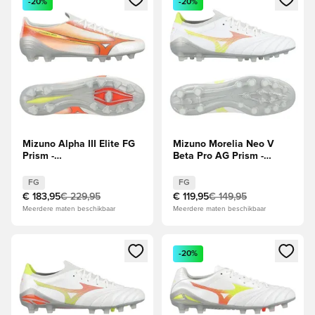
-20%
-20%
Mizuno Alpha III Elite FG
Mizuno Morelia Neo V
Prism -
Beta Pro AG Prism -
Wit/Oranje/Evening Prim
Wit/Oranje/Evening Prim
FG
FG
€ 183,95
€ 229,95
€ 119,95
€ 149,95
Meerdere maten beschikbaar
Meerdere maten beschikbaar
Opent een venster om in te loggen of je aan te melden als li
Opent een venster om in te log
-20%