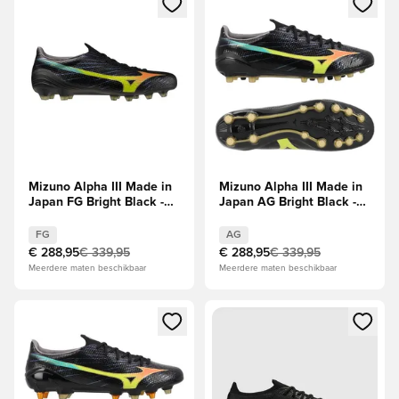
Mizuno Alpha III Made in
Mizuno Alpha III Made in
Japan FG Bright Black -
Japan AG Bright Black -
Zwart/Oranje/Evening
Zwart/Oranje/Evening
Prim
Prim
FG
AG
€ 288,95
€ 339,95
€ 288,95
€ 339,95
Meerdere maten beschikbaar
Meerdere maten beschikbaar
Opent een venster om in te loggen of je aan te melden als li
Opent een venster om in te log