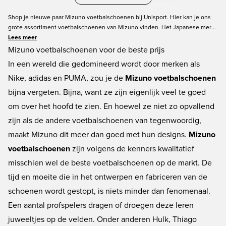
Shop je nieuwe paar Mizuno voetbalschoenen bij Unisport. Hier kan je ons
grote assortiment voetbalschoenen van Mizuno vinden. Het Japanese merk
staat bekend om degelijk vakmanschap en hoge kwaliteit en Mizuno
Lees meer
voetbalschoenen zijn geen uitzondering. Je kan FG-, AG,
Mizuno voetbalschoenen voor de beste prijs
zaalvoetbalschoenen en meer vinden. We hebben de nieuwste kleuren en
In een wereld die gedomineerd wordt door merken als
modellen, zoals de zeer populaire Mizuno Morelia. Bestel nu de Mizuno
Nike, adidas en PUMA, zou je de
Mizuno voetbalschoenen
voetbalschoenen van topkwaliteit die je leuk vindt! Hier vind je maten voor
heren, dames en kinderen.
bijna vergeten. Bijna, want ze zijn eigenlijk veel te goed
om over het hoofd te zien. En hoewel ze niet zo opvallend
zijn als de andere voetbalschoenen van tegenwoordig,
maakt Mizuno dit meer dan goed met hun designs.
Mizuno
voetbalschoenen
zijn volgens de kenners kwalitatief
misschien wel de beste voetbalschoenen op de markt. De
tijd en moeite die in het ontwerpen en fabriceren van de
schoenen wordt gestopt, is niets minder dan fenomenaal.
Een aantal profspelers dragen of droegen deze leren
juweeltjes op de velden. Onder anderen Hulk, Thiago