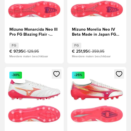
Mizuno Monarcida Neo III
Mizuno Morelia Neo IV
Pro FG Blazing Flair -
Beta Made in Japan FG
Wit/Roze
Blazing Flair - Wit/Roze
Tetra/Roze
FG
FG
€ 97,95
€ 129,95
€ 251,95
€ 359,95
Meerdere maten beschikbaar
Meerdere maten beschikbaar
Opent een venster om in te loggen of je aan te melden als li
Opent een venster om in te log
-30%
-25%