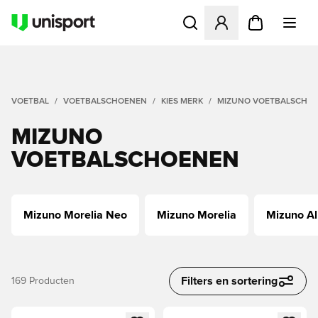
Opent een venster om in te l
VOETBAL
VOETBALSCHOENEN
KIES MERK
MIZUNO VOETBALSCHO
MIZUNO
VOETBALSCHOENEN
Mizuno Morelia Neo
Mizuno Morelia
Mizuno A
Filters en sortering
169
Producten