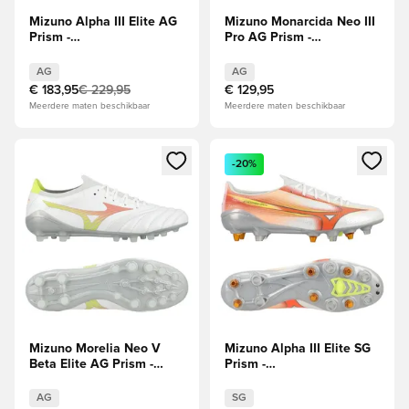
Mizuno Alpha III Elite AG
Mizuno Monarcida Neo III
Prism -
Pro AG Prism -
Wit/Oranje/Evening Prim
Wit/Evening Prim/Oranje
AG
AG
€ 183,95
€ 229,95
€ 129,95
Meerdere maten beschikbaar
Meerdere maten beschikbaar
Opent een venster om in te loggen of je aan te melden als li
Opent een venster om in te log
-20%
Mizuno Morelia Neo V
Mizuno Alpha III Elite SG
Beta Elite AG Prism -
Prism -
Wit/Oranje/Evening Prim
Wit/Oranje/Evening Prim
AG
SG