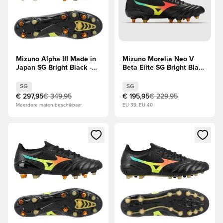
Mizuno Alpha III Made in
Mizuno Morelia Neo V
Japan SG Bright Black -
Beta Elite SG Bright Black
Zwart/Oranje
- Zwart/Oranje
SG
SG
€ 297,95
€ 349,95
€ 195,95
€ 229,95
Meerdere maten beschikbaar
EU 39, EU 40
Opent een venster om in te loggen of je aan te melden als li
Opent een venster om in te log