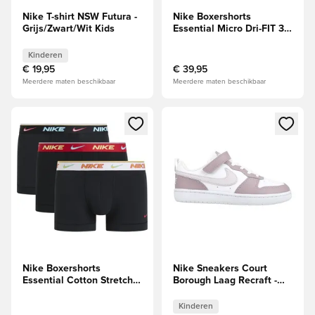
Nike T-shirt NSW Futura -
Nike Boxershorts
Grijs/Zwart/Wit Kids
Essential Micro Dri-FIT 3-
Pak - Blauw/Rood/Zwart
Kinderen
€ 19,95
€ 39,95
Meerdere maten beschikbaar
Meerdere maten beschikbaar
Opent een venster om in te loggen of je aan te melden als li
Opent een venster om in te log
Nike Boxershorts
Nike Sneakers Court
Essential Cotton Stretch
Borough Laag Recraft -
3-Pak -
Wit/Paars Little Kids
Zwart/Wit/Rood/Turquoise
Kinderen