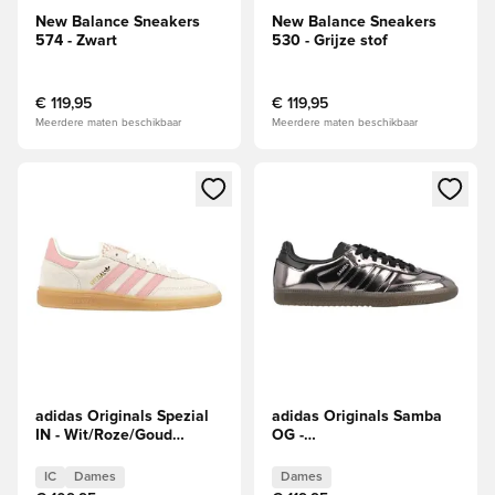
New Balance Sneakers
New Balance Sneakers
574 - Zwart
530 - Grijze stof
€ 119,95
€ 119,95
Meerdere maten beschikbaar
Meerdere maten beschikbaar
Opent een venster om in te loggen of je aan te melden als li
Opent een venster om in te log
adidas Originals Spezial
adidas Originals Samba
IN - Wit/Roze/Goud
OG -
Dames
Zwart/Zwart/Donkerbruine
kauwgom Dames
IC
Dames
Dames