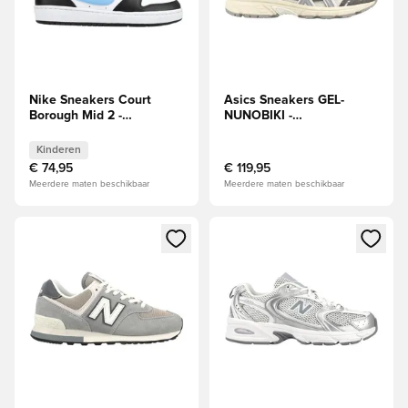
Nike Sneakers Court
Asics Sneakers GEL-
Borough Mid 2 -
NUNOBIKI -
Wit/Blauw/Zwart Kids
Bruin/Cementgrijs
Kinderen
€ 74,95
€ 119,95
Meerdere maten beschikbaar
Meerdere maten beschikbaar
Opent een venster om in te loggen of je aan te melden als li
Opent een venster om in te log