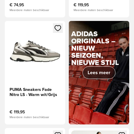
€ 74,95
€ 119,95
Meerdere maten beschikbaar
Meerdere maten beschikbaar
Opent een venster om in te loggen of je aan te melden als li
ADIDAS
ORIGINALS –
NIEUW
SEIZOEN,
NIEUWE STIJL
Lees meer
PUMA Sneakers Fade
Nitro LS - Warm wit/Grijs
€ 119,95
Meerdere maten beschikbaar
Opent een venster om in te loggen of je aan te melden als li
Opent een venster om in te log