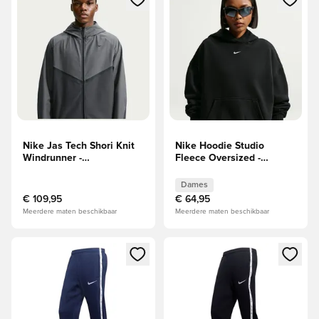
Nike Jas Tech Shori Knit
Nike Hoodie Studio
Windrunner -
Fleece Oversized -
Grijs/Grijs/Zwart
Zwart/Wit Dames
Dames
€ 109,95
€ 64,95
Meerdere maten beschikbaar
Meerdere maten beschikbaar
Opent een venster om in te loggen of je aan te melden als li
Opent een venster om in te log