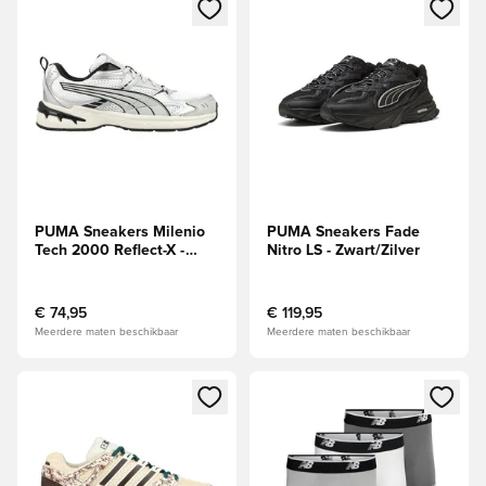
Opent een venster om in te loggen of je aan te melden als li
Opent een venster om in te log
PUMA Sneakers Milenio
PUMA Sneakers Fade
Tech 2000 Reflect-X -
Nitro LS - Zwart/Zilver
Wit/Cool lichtgrijs/Zwart
€ 74,95
€ 119,95
Meerdere maten beschikbaar
Meerdere maten beschikbaar
Opent een venster om in te loggen of je aan te melden als li
Opent een venster om in te log