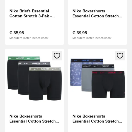
Nike Briefs Essential
Nike Boxershorts
Cotton Stretch 3-Pak -
Essential Cotton Stretch
Zwart/Groen
3-Pak - Zwart/Wit
€ 35,95
€ 39,95
Meerdere maten beschikbaar
Meerdere maten beschikbaar
Opent een venster om in te loggen of je aan te melden als li
Opent een venster om in te log
Nike Boxershorts
Nike Boxershorts
Essential Cotton Stretch
Essential Cotton Stretch
3-Pak - Zwart/Grijs/Groen
3-Pak - Zwart/Grijs/Blauw