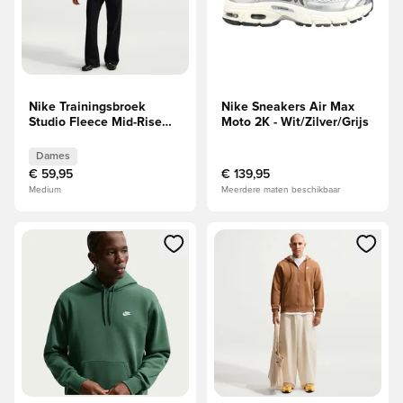
Nike Trainingsbroek
Nike Sneakers Air Max
Studio Fleece Mid-Rise
Moto 2K - Wit/Zilver/Grijs
Open-Hem - Zwart/Wit
Dames
Dames
€ 59,95
€ 139,95
Medium
Meerdere maten beschikbaar
Opent een venster om in te loggen of je aan te melden als li
Opent een venster om in te log