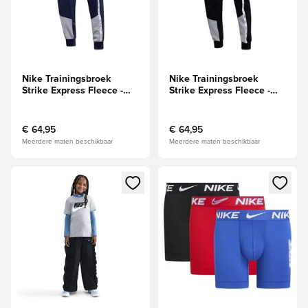
Nike Trainingsbroek
Nike Trainingsbroek
Strike Express Fleece -
Strike Express Fleece -
Navy/Grijs/Wit
Zwart/Grijs/Wit
€ 64,95
€ 64,95
Meerdere maten beschikbaar
Meerdere maten beschikbaar
Opent een venster om in te loggen of je aan te melden als li
Opent een venster om in te log