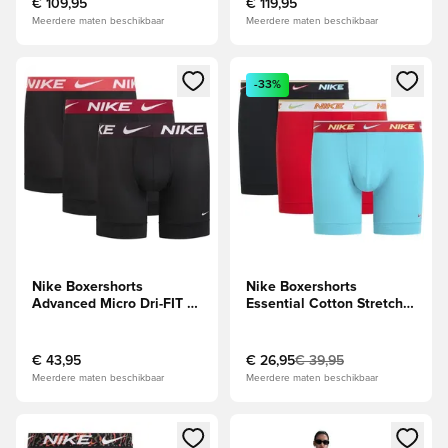
€ 109,95
€ 119,95
Meerdere maten beschikbaar
Meerdere maten beschikbaar
Opent een venster om in te loggen of je aan te melden als li
Opent een venster om in te log
-33%
Nike Boxershorts
Nike Boxershorts
Advanced Micro Dri-FIT 3-
Essential Cotton Stretch
Pak -
3-Pak -
Zwart/Bordeaux/Rood
Turquoise/Rood/Zwart
€ 43,95
€ 26,95
€ 39,95
Meerdere maten beschikbaar
Meerdere maten beschikbaar
Opent een venster om in te loggen of je aan te melden als li
Opent een venster om in te log