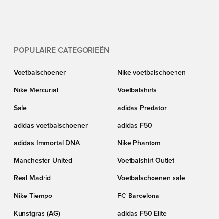
sweatshirts en nog veel meer. Bekijk de nieuwste producten van alle
populaire merken zoals adidas, Nike, PUMA en New Balance hier bij
Unisport.
POPULAIRE CATEGORIEËN
Voetbalschoenen
Nike voetbalschoenen
Nike Mercurial
Voetbalshirts
Sale
adidas Predator
adidas voetbalschoenen
adidas F50
adidas Immortal DNA
Nike Phantom
Manchester United
Voetbalshirt Outlet
Real Madrid
Voetbalschoenen sale
Nike Tiempo
FC Barcelona
Kunstgras (AG)
adidas F50 Elite