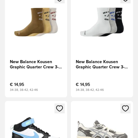
New Balance Kousen
New Balance Kousen
Graphic Quarter Crew 3-
Graphic Quarter Crew 3-
Pak - Bruin/Geel/Wit
Pak - Wit/Grijs/Zwart
€ 14,95
€ 14,95
34-38, 38-42, 42-46
34-38, 38-42, 42-46
Opent een venster om in te loggen of je aan te melden als li
Opent een venster om in te log