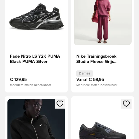
Fade Nitro LS Y2K PUMA
Nike Trainingsbroek
Black-PUMA Silver
Studio Fleece Grijs
Oversized Cuffed - Pink
Spark/Wit Dames
Dames
€ 129,95
Vanaf
€ 59,95
Meerdere maten beschikbaar
Meerdere maten beschikbaar
Opent een venster om in te loggen of je aan te melden als li
Opent een venster om in te log