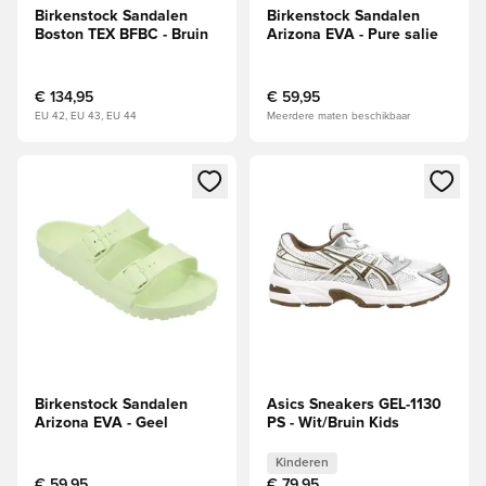
Birkenstock Sandalen
Birkenstock Sandalen
Boston TEX BFBC - Bruin
Arizona EVA - Pure salie
€ 134,95
€ 59,95
EU 42, EU 43, EU 44
Meerdere maten beschikbaar
Opent een venster om in te loggen of je aan te melden als li
Opent een venster om in te log
Birkenstock Sandalen
Asics Sneakers GEL-1130
Arizona EVA - Geel
PS - Wit/Bruin Kids
Kinderen
€ 59,95
€ 79,95