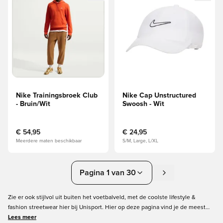
Nike Trainingsbroek Club
Nike Cap Unstructured
- Bruin/Wit
Swoosh - Wit
€ 54,95
€ 24,95
Meerdere maten beschikbaar
S/M, Large, L/XL
Pagina 1 van 30
Zie er ook stijlvol uit buiten het voetbalveld, met de coolste lifestyle &
fashion streetwear hier bij Unisport. Hier op deze pagina vind je de meest
stijlvolle en trendy sport fashion. Een enorme selectie sneakers, hoodies,
Lees meer