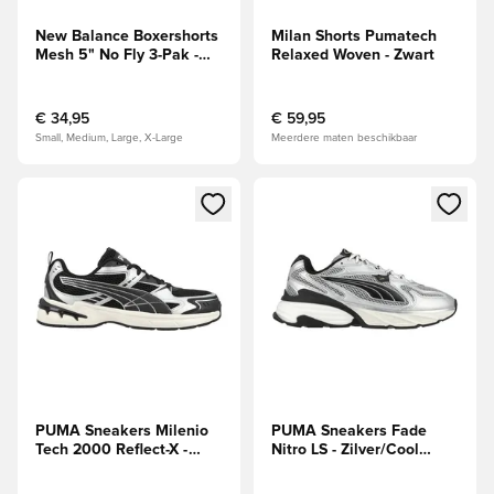
New Balance Boxershorts
Milan Shorts Pumatech
Mesh 5" No Fly 3-Pak -
Relaxed Woven - Zwart
Zwart/Wit
€ 34,95
€ 59,95
Small, Medium, Large, X-Large
Meerdere maten beschikbaar
Opent een venster om in te loggen of je aan te melden als li
Opent een venster om in te log
PUMA Sneakers Milenio
PUMA Sneakers Fade
Tech 2000 Reflect-X -
Nitro LS - Zilver/Cool
Zilver/Zwart
middengrijs/Zwart