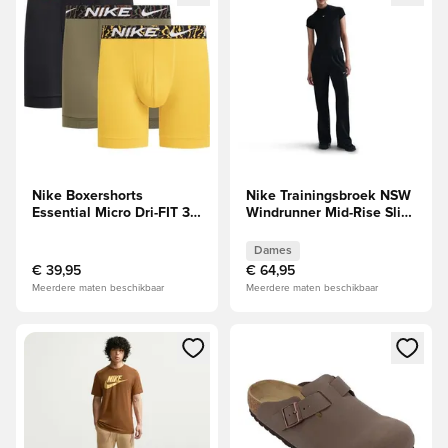
Nike Boxershorts
Nike Trainingsbroek NSW
Essential Micro Dri-FIT 3-
Windrunner Mid-Rise Slim
Pak - Geel/Groen/Zwart
Knit - Zwart/Wit Dames
Dames
€ 39,95
€ 64,95
Meerdere maten beschikbaar
Meerdere maten beschikbaar
Opent een venster om in te loggen of je aan te melden als li
Opent een venster om in te log