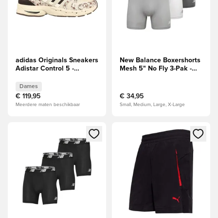
adidas Originals Sneakers
New Balance Boxershorts
Adistar Control 5 -
Mesh 5" No Fly 3-Pak -
Wit/Zand/Bruin Dames
Grijs/Wit/Zwart
Dames
€ 119,95
€ 34,95
Meerdere maten beschikbaar
Small, Medium, Large, X-Large
Opent een venster om in te loggen of je aan te melden als li
Opent een venster om in te log