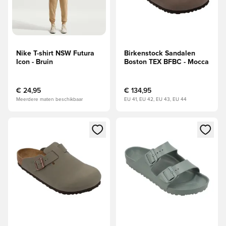
Nike T-shirt NSW Futura
Birkenstock Sandalen
Icon - Bruin
Boston TEX BFBC - Mocca
€ 24,95
€ 134,95
Meerdere maten beschikbaar
EU 41, EU 42, EU 43, EU 44
Opent een venster om in te loggen of je aan te melden als li
Opent een venster om in te log