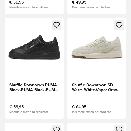
€ 39,95
€ 49,95
Meerdere maten beschikbaar
Meerdere maten beschikbaar
Opent een venster om in te loggen of je aan te melden als li
Opent een venster om in te log
Shuffle Downtown PUMA
Shuffle Downtown SD
Black-PUMA Black-PUMA
Warm White-Vapor Gray-
Gold
PUMA Gold
€ 59,95
€ 64,95
Meerdere maten beschikbaar
Meerdere maten beschikbaar
Opent een venster om in te loggen of je aan te melden als li
Opent een venster om in te log