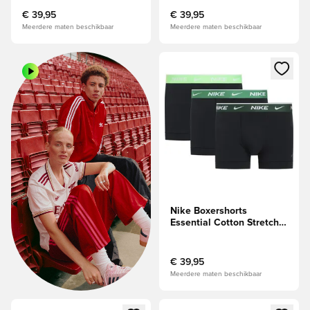
€ 39,95
€ 39,95
Meerdere maten beschikbaar
Meerdere maten beschikbaar
Opent een venster om in te log
Nike Boxershorts
Essential Cotton Stretch
3-Pak - Zwart/Groen
€ 39,95
Meerdere maten beschikbaar