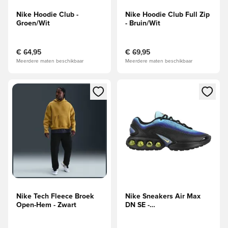
Nike Hoodie Club -
Nike Hoodie Club Full Zip
Groen/Wit
- Bruin/Wit
€ 64,95
€ 69,95
Meerdere maten beschikbaar
Meerdere maten beschikbaar
Opent een venster om in te loggen of je aan te melden als li
Opent een venster om in te log
Nike Tech Fleece Broek
Nike Sneakers Air Max
Open-Hem - Zwart
DN SE -
Lichtblauw/Blauw/Zwart