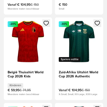
Vanaf
€ 104,95
€ 150
€ 150
Meerdere maten beschikbaar
Small
Opent een venster om in te loggen of je aan te melden als li
Opent een venster om in te log
-20%
-30%
Spelers editie
België Thuisshirt World
Zuid-Afrika Uitshirt World
Cup 2026 Kids
Cup 2026 Authentic
Kinderen
€ 59,95
€ 74,95
Vanaf
€ 104,95
€ 150
Meerdere maten beschikbaar
X-Small, Small, XX-Large, XXX-Large