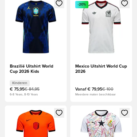
Opent een venster om in te loggen of je aan te melden als li
Opent een venster om in te log
-20%
Brazilië Uitshirt World
Mexico Uitshirt World Cup
Cup 2026 Kids
2026
Kinderen
€ 75,95
€ 84,95
Vanaf
€ 79,95
€ 100
6-8 Years, 8-10 Years
Meerdere maten beschikbaar
Opent een venster om in te loggen of je aan te melden als li
Opent een venster om in te log