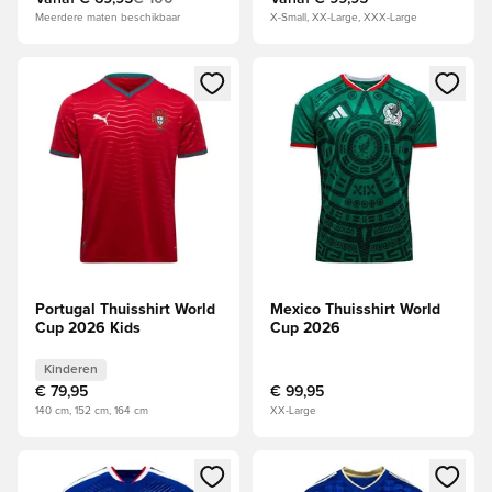
Meerdere maten beschikbaar
X-Small, XX-Large, XXX-Large
Opent een venster om in te loggen of je aan te melden als li
Opent een venster om in te log
Portugal Thuisshirt World
Mexico Thuisshirt World
Cup 2026 Kids
Cup 2026
Kinderen
€ 79,95
€ 99,95
140 cm, 152 cm, 164 cm
XX-Large
Opent een venster om in te loggen of je aan te melden als li
Opent een venster om in te log