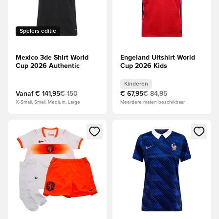
Spelers editie
Mexico 3de Shirt World
Engeland Uitshirt World
Cup 2026 Authentic
Cup 2026 Kids
Kinderen
Vanaf
€ 141,95
€ 150
€ 67,95
€ 84,95
X-Small, Small, Medium, Large
Meerdere maten beschikbaar
Opent een venster om in te loggen of je aan te melden als li
Opent een venster om in te log