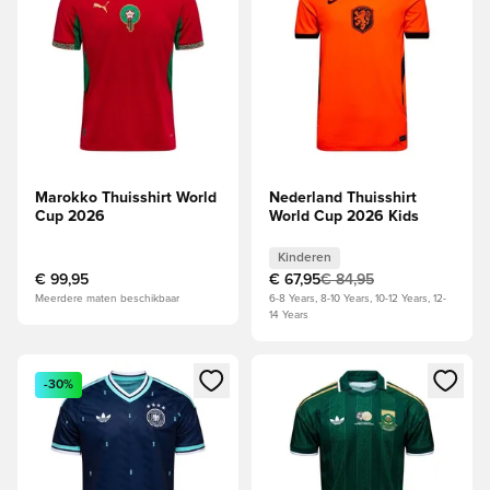
Marokko Thuisshirt World
Nederland Thuisshirt
Cup 2026
World Cup 2026 Kids
Kinderen
€ 99,95
€ 67,95
€ 84,95
Meerdere maten beschikbaar
6-8 Years, 8-10 Years, 10-12 Years, 12-
14 Years
Opent een venster om in te loggen of je aan te melden als li
Opent een venster om in te log
-30%