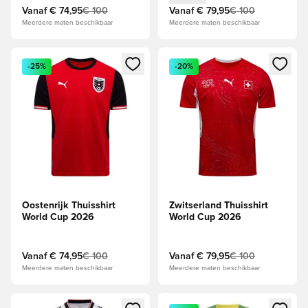
Vanaf
€ 74,95
€ 100
Vanaf
€ 79,95
€ 100
Meerdere maten beschikbaar
Meerdere maten beschikbaar
Opent een venster om in te loggen of je aan te melden als li
Opent een venster om in te log
-25%
-20%
Oostenrijk Thuisshirt
Zwitserland Thuisshirt
World Cup 2026
World Cup 2026
Vanaf
€ 74,95
€ 100
Vanaf
€ 79,95
€ 100
Meerdere maten beschikbaar
Meerdere maten beschikbaar
Opent een venster om in te loggen of je aan te melden als li
Opent een venster om in te log