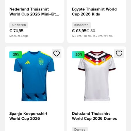
Nederland Thuisshirt
Egypte Thuisshirt World
World Cup 2026 Mini-Kit
Cup 2026 Kids
Kids
Kinderen
Kinderen
€ 74,95
€ 63,95
€ 80
Medium, Large
128 cm, 140 cm, 152 cm, 164 cm
Opent een venster om in te loggen of je aan te melden als li
Opent een venster om in te log
-25%
-20%
Spanje Keepersshirt
Duitsland Thuisshirt
World Cup 2026
World Cup 2026 Dames
Dames