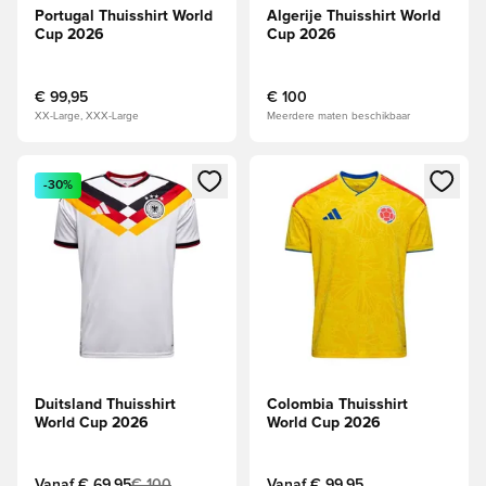
Portugal Thuisshirt World
Algerije Thuisshirt World
Cup 2026
Cup 2026
€ 99,95
€ 100
XX-Large, XXX-Large
Meerdere maten beschikbaar
Opent een venster om in te loggen of je aan te melden als li
Opent een venster om in te log
-30%
Duitsland Thuisshirt
Colombia Thuisshirt
World Cup 2026
World Cup 2026
Vanaf
€ 69,95
€ 100
Vanaf
€ 99,95