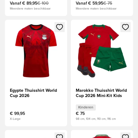
Vanaf
€ 89,95
€ 100
Vanaf
€ 59,95
€ 75
Meerdere maten beschikbaar
Meerdere maten beschikbaar
Opent een venster om in te loggen of je aan te melden als li
Opent een venster om in te log
Egypte Thuisshirt World
Marokko Thuisshirt World
Cup 2026
Cup 2026 Mini-Kit Kids
Kinderen
€ 99,95
€ 75
X-Large
98 cm, 104 cm, 110 cm, 116 cm
Opent een venster om in te loggen of je aan te melden als li
Opent een venster om in te log