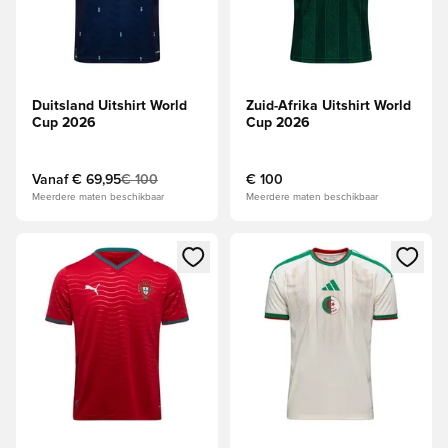
Duitsland Uitshirt World
Zuid-Afrika Uitshirt World
Cup 2026
Cup 2026
Vanaf
€ 69,95
€ 100
€ 100
Meerdere maten beschikbaar
Meerdere maten beschikbaar
Opent een venster om in te loggen of je aan te melden als li
Opent een venster om in te log