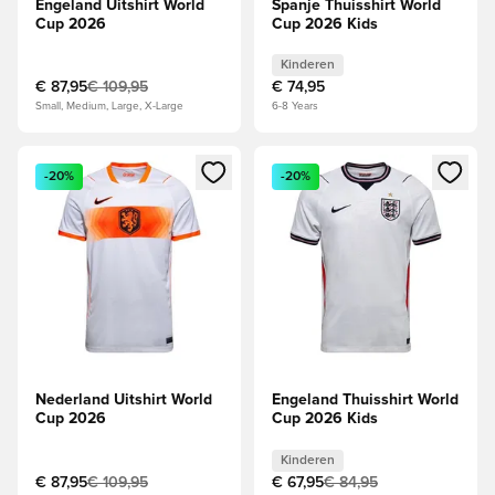
Engeland Uitshirt World
Spanje Thuisshirt World
Cup 2026
Cup 2026 Kids
Kinderen
€ 87,95
€ 109,95
€ 74,95
Small, Medium, Large, X-Large
6-8 Years
Opent een venster om in te loggen of je aan te melden als li
Opent een venster om in te log
-20%
-20%
Nederland Uitshirt World
Engeland Thuisshirt World
Cup 2026
Cup 2026 Kids
Kinderen
€ 87,95
€ 109,95
€ 67,95
€ 84,95