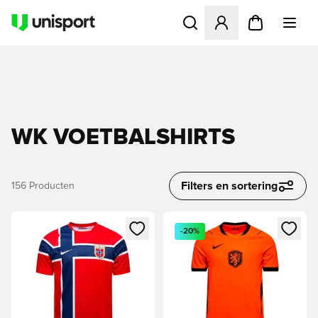
Opent een venster om in te l
WK VOETBALSHIRTS
Filters en sortering
156
Producten
Opent een venster om in te loggen of je aan te melden als li
Opent een venster om in te log
-20%