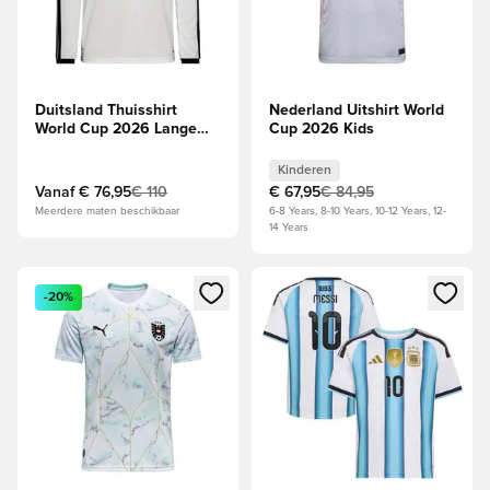
Duitsland Thuisshirt
Nederland Uitshirt World
World Cup 2026 Lange
Cup 2026 Kids
Mouwen
Kinderen
Vanaf
€ 76,95
€ 110
€ 67,95
€ 84,95
Meerdere maten beschikbaar
6-8 Years, 8-10 Years, 10-12 Years, 12-
14 Years
Opent een venster om in te loggen of je aan te melden als li
Opent een venster om in te log
-20%