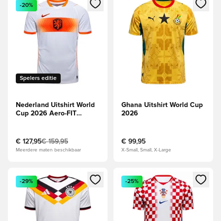
Opent een venster om in te loggen of je aan te melden als li
Opent een venster om in te log
-20%
Spelers editie
Nederland Uitshirt World
Ghana Uitshirt World Cup
Cup 2026 Aero-FIT
2026
Authentic
€ 127,95
€ 159,95
€ 99,95
Meerdere maten beschikbaar
X-Small, Small, X-Large
Opent een venster om in te loggen of je aan te melden als li
Opent een venster om in te log
-29%
-25%