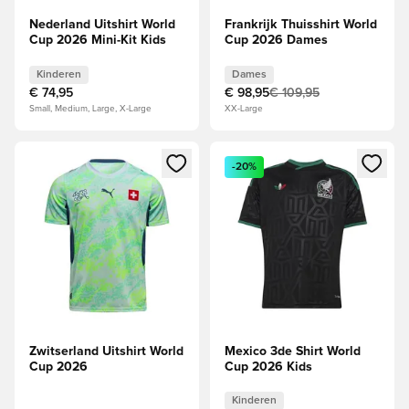
Nederland Uitshirt World
Frankrijk Thuisshirt World
Cup 2026 Mini-Kit Kids
Cup 2026 Dames
Kinderen
Dames
€ 74,95
€ 98,95
€ 109,95
Small, Medium, Large, X-Large
XX-Large
Opent een venster om in te loggen of je aan te melden als li
Opent een venster om in te log
-20%
Zwitserland Uitshirt World
Mexico 3de Shirt World
Cup 2026
Cup 2026 Kids
Kinderen