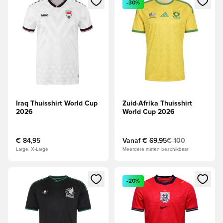
-30%
Iraq Thuisshirt World Cup
Zuid-Afrika Thuisshirt
2026
World Cup 2026
€ 84,95
Vanaf
€ 69,95
€ 100
Large, X-Large
Meerdere maten beschikbaar
Opent een venster om in te loggen of je aan te melden als li
Opent een venster om in te log
-20%