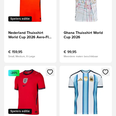
Spelers editie
Nederland Thuisshirt
Ghana Thuisshirt World
World Cup 2026 Aero-FIT
Cup 2026
Authentic
€ 159,95
€ 99,95
Small, Medium, X-Large
Meerdere maten beschikbaar
Opent een venster om in te loggen of je aan te melden als li
Opent een venster om in te log
-20%
Spelers editie