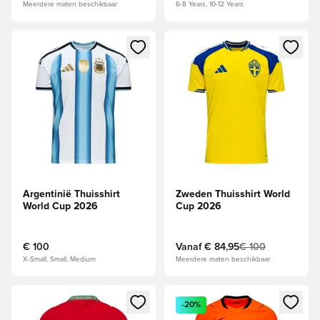
Meerdere maten beschikbaar
6-8 Years, 10-12 Years
Opent een venster om in te loggen of je aan te melden als li
Opent een venster om in te log
Argentinië Thuisshirt
Zweden Thuisshirt World
World Cup 2026
Cup 2026
€ 100
Vanaf
€ 84,95
€ 100
X-Small, Small, Medium
Meerdere maten beschikbaar
Opent een venster om in te loggen of je aan te melden als li
Opent een venster om in te log
-20%