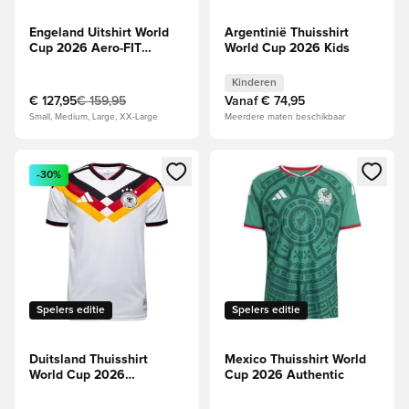
Engeland Uitshirt World
Argentinië Thuisshirt
Cup 2026 Aero-FIT
World Cup 2026 Kids
Authentic
Kinderen
€ 127,95
€ 159,95
Vanaf
€ 74,95
Small, Medium, Large, XX-Large
Meerdere maten beschikbaar
Opent een venster om in te loggen of je aan te melden als li
Opent een venster om in te log
-30%
Spelers editie
Spelers editie
Duitsland Thuisshirt
Mexico Thuisshirt World
World Cup 2026
Cup 2026 Authentic
Authentic