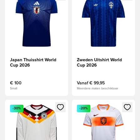
Japan Thuisshirt World
Zweden Uitshirt World
Cup 2026
Cup 2026
€ 100
Vanaf
€ 99,95
Small
Meerdere maten beschikbaar
Opent een venster om in te loggen of je aan te melden als li
Opent een venster om in te log
-30%
-20%