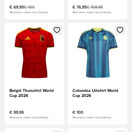
€ 69,95
€ 100
€ 76,95
€ 109,95
Meerdere maten beschikbaar
Meerdere maten beschikbaar
Opent een venster om in te loggen of je aan te melden als li
Opent een venster om in te log
België Thuisshirt World
Colombia Uitshirt World
Cup 2026
Cup 2026
€ 99,95
€ 100
Meerdere maten beschikbaar
Meerdere maten beschikbaar