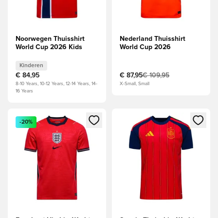
Noorwegen Thuisshirt
Nederland Thuisshirt
World Cup 2026 Kids
World Cup 2026
Kinderen
€ 84,95
€ 87,95
€ 109,95
8-10 Years, 10-12 Years, 12-14 Years, 14-
X-Small, Small
16 Years
Opent een venster om in te loggen of je aan te melden als li
Opent een venster om in te log
-20%