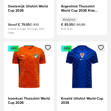
Oostenrijk Uitshirt World
Argentinië Thuisshirt
Cup 2026
World Cup 2026 Kids
MESSI 10
Kinderen
Vanaf
€ 79,95
€ 100
€ 85,95
€ 94,95
X-Small, X-Large, XX-Large, XXX-
10-12 Years
Large
Opent een venster om in te loggen of je aan te melden als li
Opent een venster om in te log
-30%
-30%
Ivoorkust Thuisshirt World
Kroatië Uitshirt World Cup
Cup 2026
2026