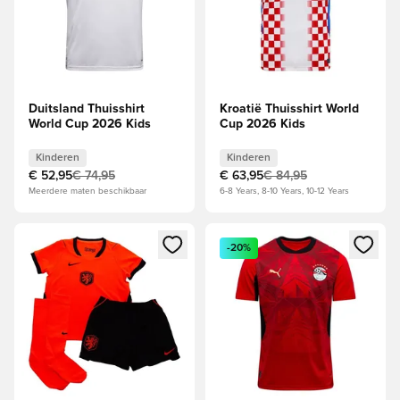
Duitsland Thuisshirt
Kroatië Thuisshirt World
World Cup 2026 Kids
Cup 2026 Kids
Kinderen
Kinderen
€ 52,95
€ 74,95
€ 63,95
€ 84,95
Meerdere maten beschikbaar
6-8 Years, 8-10 Years, 10-12 Years
Opent een venster om in te loggen of je aan te melden als li
Opent een venster om in te log
-20%