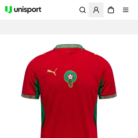
Opent een venster om in te l