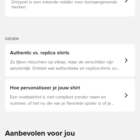
Unisport is een erkende retailer voor toonaangevende
merken
GIDSEN
Authentic vs. replica shirts
Ze lijken misschien op elkaar, maar de verschillen zijn
aanzienlijk. Ontdek wat authentieke en replica-shirts zo
bijzonder maken en welke voor jou geschikt is.
Hoe personaliseer je jouw shirt
Een voetbalshirt is niet compleet zonder naam en
nummer, of het nu die van je favoriete speler is of je
eigen. Zo doe je dat:
Aanbevolen voor jou