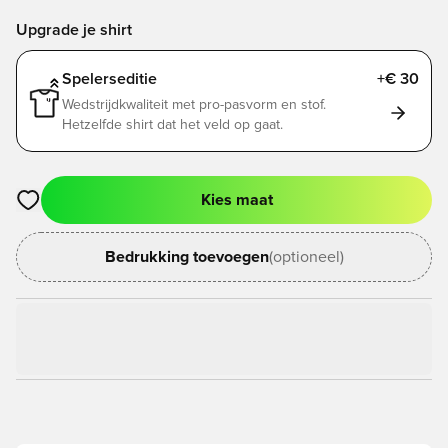
Upgrade je shirt
Spelerseditie
+€ 30
Wedstrijdkwaliteit met pro-pasvorm en stof.
Hetzelfde shirt dat het veld op gaat.
Kies maat
Opent een venster om in te loggen of je aan te melden als lid
Bedrukking toevoegen
(optioneel)