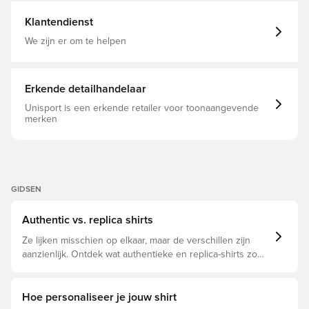
shirt een sportieve look en laten ze je liefde voor
internationaal voetbal zien. Normale pasvorm Ronde hals
Klantendienst
Hoofdmateriaal: 100% Polyester(100% Gerecycled)
We zijn er om te helpen
Erkende detailhandelaar
Unisport is een erkende retailer voor toonaangevende
merken
GIDSEN
Authentic vs. replica shirts
Ze lijken misschien op elkaar, maar de verschillen zijn
aanzienlijk. Ontdek wat authentieke en replica-shirts zo
bijzonder maken en welke voor jou geschikt is.
Hoe personaliseer je jouw shirt