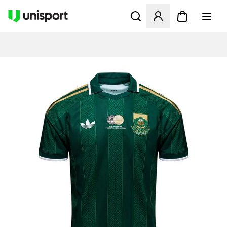
Opent een venster om in te l