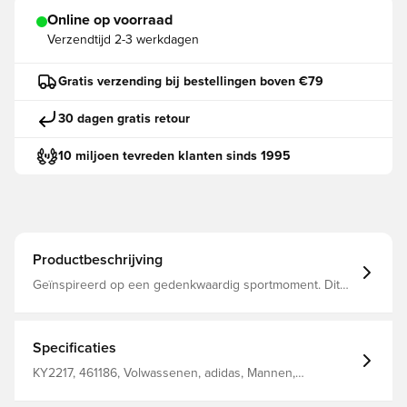
Online op voorraad
Verzendtijd
2-3 werkdagen
Gratis verzending bij bestellingen boven €79
30 dagen gratis retour
10 miljoen tevreden klanten sinds 1995
Productbeschrijving
Geïnspireerd op een gedenkwaardig sportmoment. Dit
adidas Zuid-Afrika 26 uitshirt is geïnspireerd op het
tenue dat het team droeg tijdens het grootste
voetbaltoernooi ter wereld, dat in 2010 in eigen land
werd gespeeld.De comfortabele normale pasvorm en de
Specificaties
soepele tricotstof zorgen voor een fijn draaggevoel, of je
nu langs de zijlijn sprint of juichend op de tribune
KY2217, 461186, Volwassenen, adidas, Mannen,
staat.Onder de ronde hals geven het geborduurde
Voetbalshirts, Fan shirts, Korte mouwen,
adidas logo en het opgestikte federatie-embleem het
Wereldkampioenschap, 2025/26, Uittenues, Groen