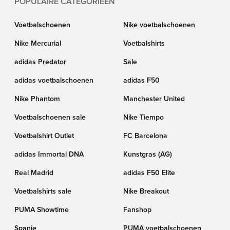
POPULAIRE CATEGORIEËN
Voetbalschoenen
Nike voetbalschoenen
Nike Mercurial
Voetbalshirts
adidas Predator
Sale
adidas voetbalschoenen
adidas F50
Nike Phantom
Manchester United
Voetbalschoenen sale
Nike Tiempo
Voetbalshirt Outlet
FC Barcelona
adidas Immortal DNA
Kunstgras (AG)
Real Madrid
adidas F50 Elite
Voetbalshirts sale
Nike Breakout
PUMA Showtime
Fanshop
Spanje
PUMA voetbalschoenen