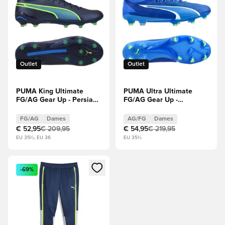
Outlet
Outlet
PUMA King Ultimate
PUMA Ultra Ultimate
FG/AG Gear Up - Persian
FG/AG Gear Up -
Blue/Groen/Blauw Dames
Blauw/Wit/Groen Dames
FG/AG
Dames
AG/FG
Dames
€ 52,95
€ 209,95
€ 54,95
€ 219,95
EU 35½, EU 36
EU 35½
Opent een venster om in te loggen of je aan te melden als li
-69%