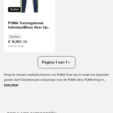
Outlet
PUMA Trainingsbroek
IndividualBlaze Gear Up -
Persian Blue/Groen/Zilver
Dames
Dames
€ 16,95
€ 55
X-Small, Small
Pagina 1 van 1
Shop de nieuwe voetbalschoenen van PUMA Gear Up en maak een bijzonder
goede start! Gloednieuwe colourways voor de PUMA Ultra, PUMA King en
PUMA Future. Deze nieuwe PUMA-voetbalschoenen zijn geïnspireerd op de
Lees meer
nacht onder de lichten en zullen worden gedragen door enkele van de
grootste voetbalsterren ter wereld. En misschien door jou? Shop je volgende
paar PUMA-voetbalschoenen bij Unisport!