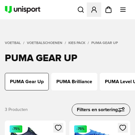
Opent een venster om in te l
VOETBAL
VOETBALSCHOENEN
KIES PACK
PUMA GEAR UP
PUMA GEAR UP
PUMA Gear Up
PUMA Brilliance
PUMA Level 
Filters en sortering
3
Producten
Opent een venster om in te loggen of je aan te melden als li
Opent een venster om in te log
-75%
-75%