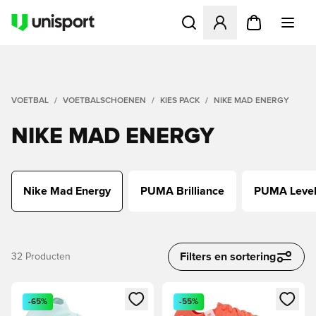
Opent een venster om in te l
VOETBAL
VOETBALSCHOENEN
KIES PACK
NIKE MAD ENERGY
NIKE MAD ENERGY
Nike Mad Energy
PUMA Brilliance
PUMA Level
Filters en sortering
32
Producten
Opent een venster om in te loggen of je aan te melden als li
Opent een venster om in te log
-65%
-55%