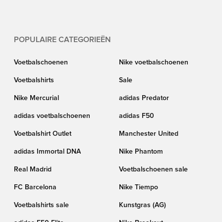
Pitch”. De opvallende kleurencombinatie weerspiegelt de intense energie en
passie die je voelt wanneer je met het spel bezig bent. Dus ben je klaar om
de Mad Energy te voelen? Koop je paar vandaag nog!
POPULAIRE CATEGORIEËN
Voetbalschoenen
Nike voetbalschoenen
Voetbalshirts
Sale
Nike Mercurial
adidas Predator
adidas voetbalschoenen
adidas F50
Voetbalshirt Outlet
Manchester United
adidas Immortal DNA
Nike Phantom
Real Madrid
Voetbalschoenen sale
FC Barcelona
Nike Tiempo
Voetbalshirts sale
Kunstgras (AG)