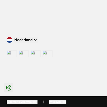
Nederland
Winkel in uw land
International
US
Danmark
Algemene voorwaarden
Privacybeleid
Sverige