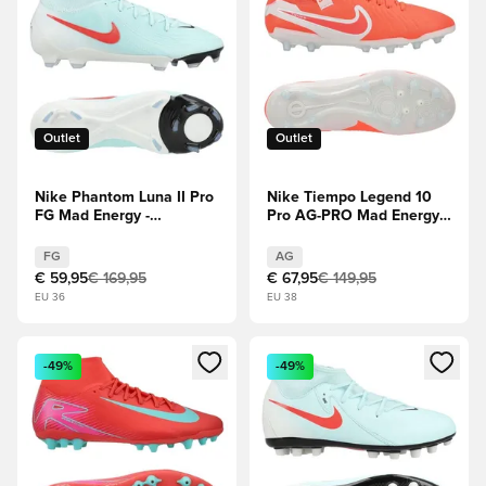
Outlet
Outlet
Nike Phantom Luna II Pro
Nike Tiempo Legend 10
FG Mad Energy -
Pro AG-PRO Mad Energy -
Turquoise/Atomic
Hete lava/Wit
Red/Rood
FG
AG
€ 59,95
€ 169,95
€ 67,95
€ 149,95
EU 36
EU 38
Opent een venster om in te loggen of je aan te melden als li
Opent een venster om in te log
-49%
-49%