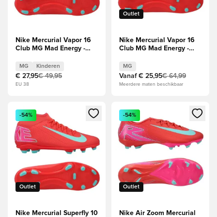
Outlet
Nike Mercurial Vapor 16
Nike Mercurial Vapor 16
Club MG Mad Energy -
Club MG Mad Energy -
Rood/Groen Kids
Rood/Groen
MG
Kinderen
MG
€ 27,95
€ 49,95
Vanaf
€ 25,95
€ 64,99
EU 38
Meerdere maten beschikbaar
Opent een venster om in te loggen of je aan te melden als li
Opent een venster om in te log
-54%
-54%
Outlet
Outlet
Nike Mercurial Superfly 10
Nike Air Zoom Mercurial