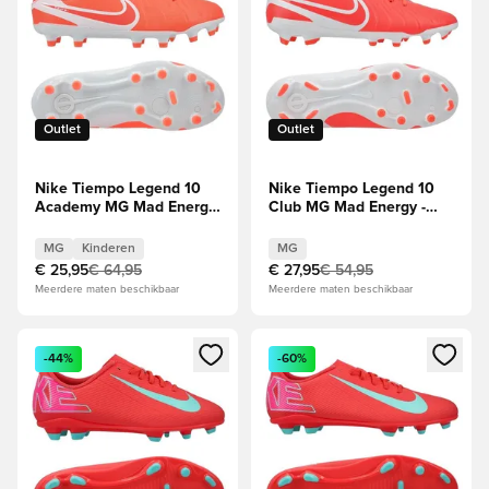
Outlet
Outlet
Nike Tiempo Legend 10
Nike Tiempo Legend 10
Academy MG Mad Energy
Club MG Mad Energy -
- Hete lava/Wit Kids
Hete lava/Wit
MG
Kinderen
MG
€ 25,95
€ 64,95
€ 27,95
€ 54,95
Meerdere maten beschikbaar
Meerdere maten beschikbaar
Opent een venster om in te loggen of je aan te melden als li
Opent een venster om in te log
-44%
-60%