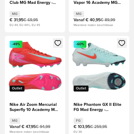
Club MG Mad Energy -
Vapor 16 Academy MG
Rood/Groen
Mad Energy - Rood/Groen
MG
MG
€ 31,95
€ 69,95
Vanaf
€ 40,95
€ 89,99
EU 44, EU 44½, EU 45
Meerdere maten beschikbaar
Opent een venster om in te loggen of je aan te melden als li
Opent een venster om in te log
-49%
-60%
Outlet
Outlet
Nike Air Zoom Mercurial
Nike Phantom GX II Elite
Superfly 10 Academy MG
FG Mad Energy -
Mad Energy - Rood/Groen
Groen/Atomic Red/Rood
MG
FG
Vanaf
€ 47,95
€ 94,99
€ 103,95
€ 259,95
Meerdere maten beschikbaar
EU 36