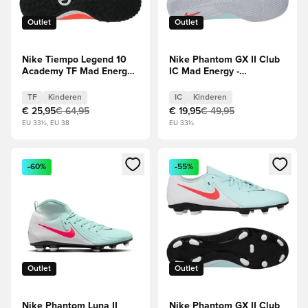
Outlet
Outlet
Nike Tiempo Legend 10
Nike Phantom GX II Club
Academy TF Mad Energy -
IC Mad Energy -
Hete lava/Wit Kids
Groen/Atomic Red/Rood
Kids
TF
Kinderen
IC
Kinderen
€ 25,95
€ 64,95
€ 19,95
€ 49,95
EU 33½, EU 38
EU 33½
Opent een venster om in te loggen of je aan te melden als li
Opent een venster om in te log
-60%
-55%
Outlet
Outlet
Nike Phantom Luna II
Nike Phantom GX II Club