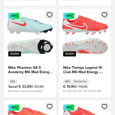
Opent een venster om in te loggen of je aan te melden als li
Opent een venster om in te log
-60%
-60%
Outlet
Outlet
Nike Phantom GX II
Nike Tiempo Legend 10
Academy MG Mad Energy
Club MG Mad Energy -
- Groen/Atomic Red/Rood
Hete lava/Wit Kids
MG
MG
Kinderen
Vanaf
€ 33,95
€ 84,99
€ 19,95
€ 49,95
Meerdere maten beschikbaar
EU 36½, EU 37½, EU 38, EU 38½
Opent een venster om in te loggen of je aan te melden als li
Opent een venster om in te log
-60%
-49%