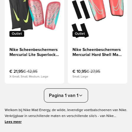
Outlet
Outlet
Nike Scheenbeschermers
Nike Scheenbeschermers
Mercurial Lite Superlock
Mercurial Hard Shell Mad
Mad Energy -
Energy - Rood/Zwart
Rood/Turquoise
€ 21,95
€ 42,95
€ 10,95
€ 27,95
X-Small, Small, Medium, Large
Small, Large
Pagina 1 van 1
Welkom bij Nike Mad Energy, de wilde, levendige voetbalschoenen van Nike.
Verkrijgbaar in verschillende maten en verschillende silo's - van Nike
Mercurial en Nike Phantom tot Nike Tiempo. Deze voetbalschoenen,
Lees meer
ontworpen in dynamisch wit en felroze, belichamen het thema „Energise the