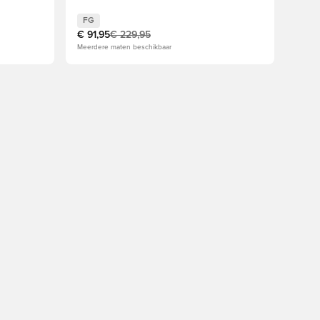
FG
€ 91,95
€ 229,95
Meerdere maten beschikbaar