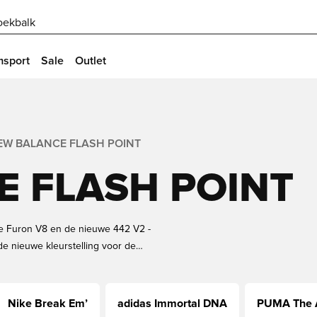
oekbalk
msport
Sale
Outlet
EW BALANCE FLASH POINT
 FLASH POINT
we Furon V8 en de nieuwe 442 V2 -
de nieuwe kleurstelling voor de
t je nog op? Bekijk de New Balance
n geniet van een vlekkeloze
Nike Break Em’
adidas Immortal DNA
PUMA The A