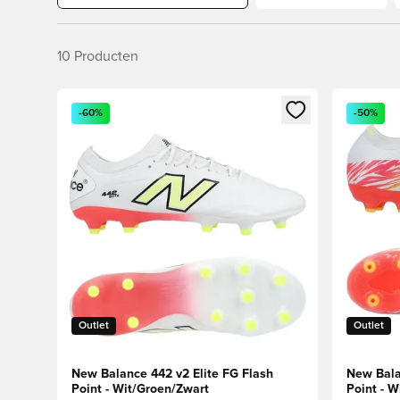
10
Producten
Opent een venster om in te loggen of je aan te melden
Opent een
-60%
-50%
Outlet
Outlet
New Balance 442 v2 Elite FG Flash
New Bala
Point - Wit/Groen/Zwart
Point - W