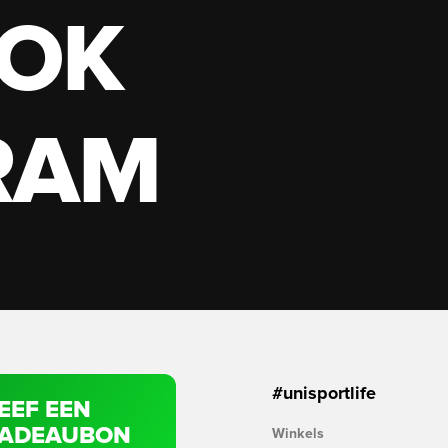
OK
RAM
#unisportlife
EEF EEN
ADEAUBON
Winkels