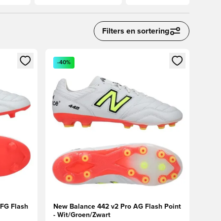
Filters en sortering
ggen of je aan te melden als lid
Opent een venster om in te loggen of je aan te me
-40%
FG Flash
New Balance 442 v2 Pro AG Flash Point
- Wit/Groen/Zwart