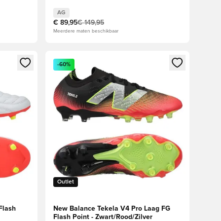
AG
€ 89,95
€ 149,95
Meerdere maten beschikbaar
ggen of je aan te melden als lid
Opent een venster om in te loggen of je aan te me
-60%
Outlet
Flash
New Balance Tekela V4 Pro Laag FG
Flash Point - Zwart/Rood/Zilver