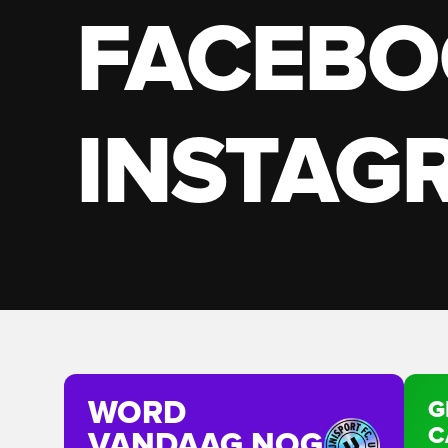
FACEBO
INSTAG
WORD
G
C
VANDAAG NOG