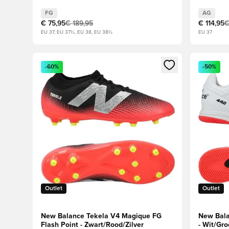
FG
AG
€ 75,95
€ 189,95
€ 114,95
€
EU 37, EU 37½, EU 38, EU 38½
EU 37
Opent een venster om in te loggen of je aan te melden
Opent een
-60%
-50%
Outlet
Outlet
New Balance Tekela V4 Magique FG
New Bala
Flash Point - Zwart/Rood/Zilver
- Wit/Gr