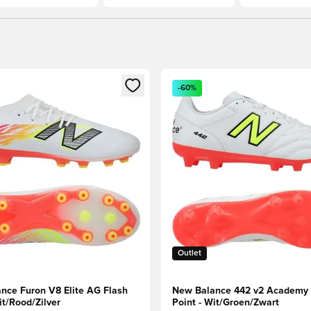
 als lid
 venster om in te loggen of je aan te melden als lid
Opent een venster om in te lo
-60%
Outlet
nce Furon V8 Elite AG Flash
New Balance 442 v2 Academy 
it/Rood/Zilver
Point - Wit/Groen/Zwart