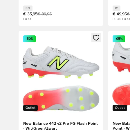
FG
IC
€ 35,95
€ 89,95
€ 49,95
€
EU 44
EU 44, EU 4
Opent een venster om in te loggen of je aan te melden
Opent een
-50%
-65%
Outlet
Outlet
New Balance 442 v2 Pro FG Flash Point
New Bala
- Wit/Groen/Zwart
Point - W