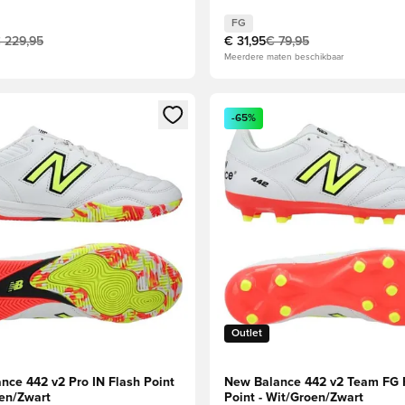
FG
 229,95
€ 31,95
€ 79,95
Meerdere maten beschikbaar
 als lid
 venster om in te loggen of je aan te melden als lid
Opent een venster om in te lo
-65%
Outlet
nce 442 v2 Pro IN Flash Point
New Balance 442 v2 Team FG 
oen/Zwart
Point - Wit/Groen/Zwart