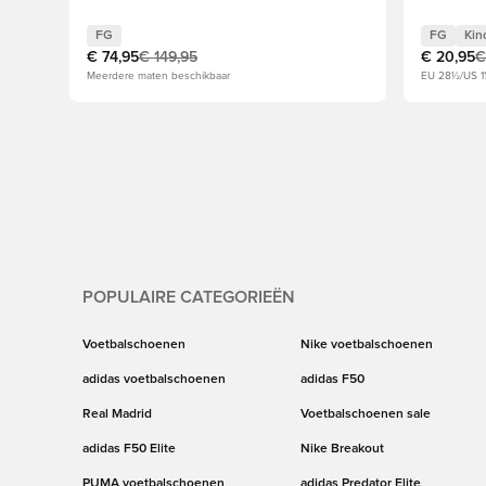
FG
FG
Kin
€ 74,95
€ 149,95
€ 20,95
€
Meerdere maten beschikbaar
EU 28½/US 1
POPULAIRE CATEGORIEËN
Voetbalschoenen
Nike voetbalschoenen
adidas voetbalschoenen
adidas F50
Real Madrid
Voetbalschoenen sale
adidas F50 Elite
Nike Breakout
PUMA voetbalschoenen
adidas Predator Elite