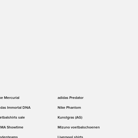
ke Mercurial
adidas Predator
idas Immortal DNA
Nike Phantom
etbalshirts sale
Kunstgras (AG)
MA Showtime
Mizuno voetbalschoenen
ndenteams
Liverpool shirts