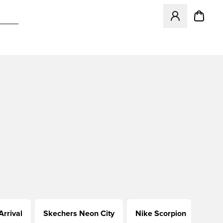
Opent een venster
rrival
Skechers Neon City
Nike Scorpion
adid