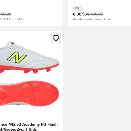
FG
 99,95
€ 38,95
€ 109,95
4½, EU 45, EU 47½
Meerdere maten beschikbaar
 als lid
 venster om in te loggen of je aan te melden als lid
nce 442 v2 Academy FG Flash
it/Groen/Zwart Kids