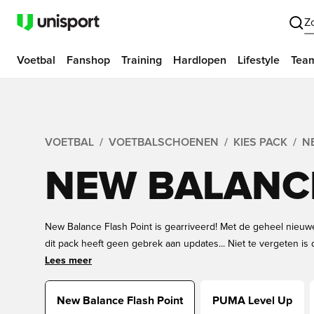
Z
Voetbal
Fanshop
Training
Hardlopen
Lifestyle
Tea
VOETBAL
VOETBALSCHOENEN
KIES PACK
N
NEW BALANCE
New Balance Flash Point is gearriveerd! Met de geheel nieu
dit pack heeft geen gebrek aan updates... Niet te vergeten is 
coole Tekela-silo. Er is dus veel om te ontdekken. Waar wach
Lees meer
Flash Point-voetbalschoenen hieronder, plaats je bestelling e
winkelervaring!
New Balance Flash Point
PUMA Level Up