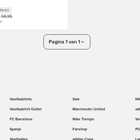
deren
 59,95
1C
Pagina 1 van 1
Voetbalshirts
Sale
Ni
Voetbalshirt Outlet
Manchester United
ad
FC Barcelona
Nike Tiempo
Vo
Spanje
Fanshop
PU
Voetballen
adidas Copa
La