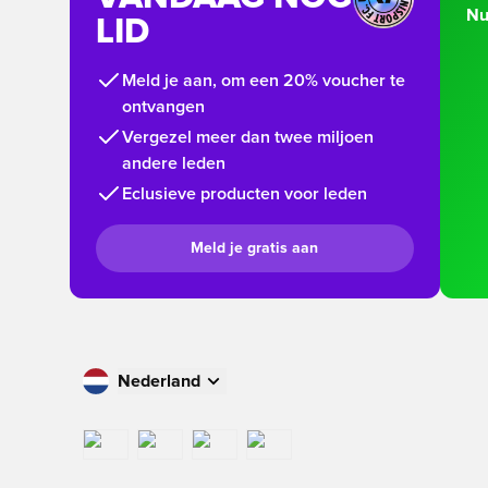
Nu
LID
Meld je aan, om een 20% voucher te
ontvangen
Vergezel meer dan twee miljoen
andere leden
Eclusieve producten voor leden
Meld je gratis aan
Nederland