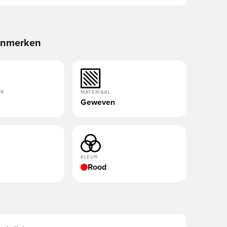
enmerken
OR
MATERIAAL
Geweven
KLEUR
Rood