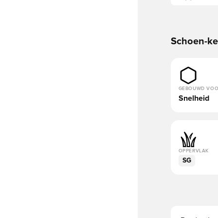
Schoen-k
GEBOUWD VO
Snelheid
OPPERVLAK
SG