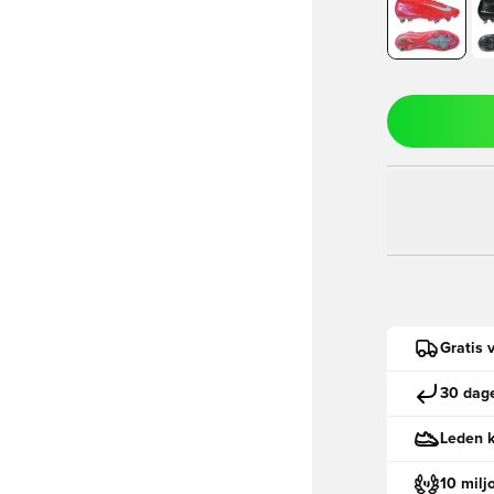
Gratis 
30 dage
Leden k
10 milj