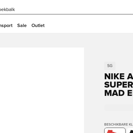
oekbalk
msport
Sale
Outlet
SG
NIKE 
SUPER
MAD E
BESCHIKBARE K