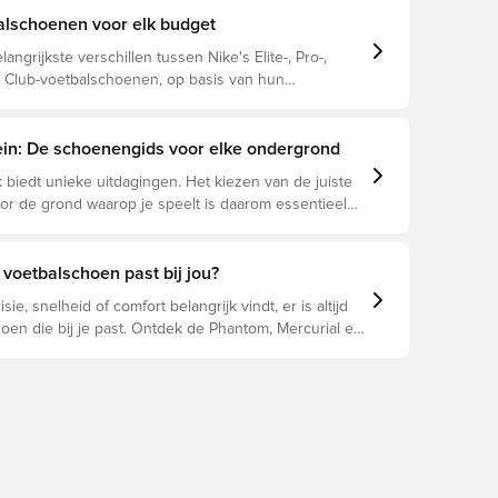
alschoenen voor elk budget
langrijkste verschillen tussen Nike's Elite-, Pro-,
Club-voetbalschoenen, op basis van hun
n, doelspeler en prijsklasse.
rein: De schoenengids voor elke ondergrond
 biedt unieke uitdagingen. Het kiezen van de juiste
r de grond waarop je speelt is daarom essentieel
e prestaties, blessurepreventie en een lange
an de schoen. Lees verder om te zien welke
beste keuze zijn voor de verschillende
voetbalschoen past bij jou?
n.
sie, snelheid of comfort belangrijk vindt, er is altijd
oen die bij je past. Ontdek de Phantom, Mercurial en
un eigenschappen om de perfecte pasvorm te