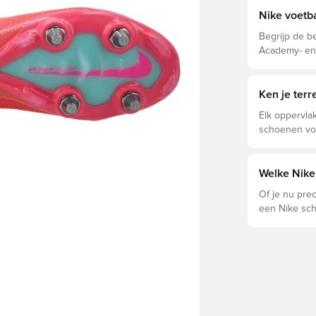
Nike voetb
Begrijp de be
Academy- en 
eigenschappe
Ken je ter
Elk oppervlak
schoenen voo
voor optimal
levensduur v
schoenen de 
Welke Nike 
ondergronde
Of je nu preci
een Nike sch
Tiempo en h
vinden.