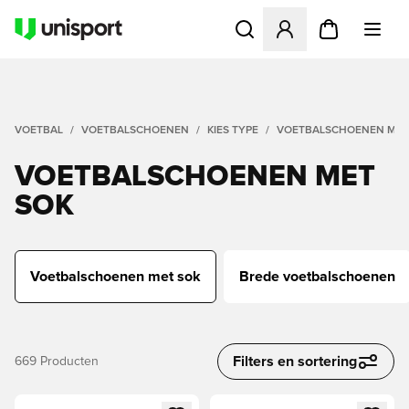
Opent een venster om in te l
VOETBAL
VOETBALSCHOENEN
KIES TYPE
VOETBALSCHOENEN MET
VOETBALSCHOENEN MET
SOK
Voetbalschoenen met sok
Brede voetbalschoenen
Filters en sortering
669
Producten