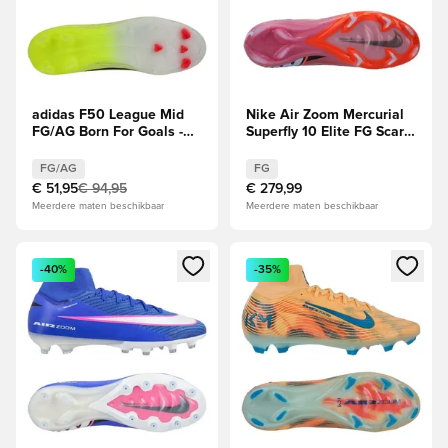
adidas F50 League Mid
Nike Air Zoom Mercurial
FG/AG Born For Goals -
Superfly 10 Elite FG Scary
Geel/Zwart/Helder rood
Good - Magische
flamingo/Zwart/Oranje
FG/AG
FG
€ 51,95
€ 94,95
€ 279,99
Meerdere maten beschikbaar
Meerdere maten beschikbaar
Opent een venster om in te loggen of je aan te melden als li
Opent een venster om in te log
-40%
-35%