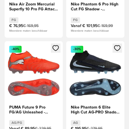
Nike Air Zoom Mercurial
Nike Phantom 6 Pro High
Superfly 10 Pro FG Attack
Cut FG Shadow -
- Racer Blue/Wit
Zwart/Blauw
FG
FG
€ 76,95
€ 169,95
Vanaf
€ 101,95
€ 169,99
Meerdere maten beschikbaar
Meerdere maten beschikbaar
Opent een venster om in te loggen of je aan te melden als li
Opent een venster om in te log
-40%
-30%
PUMA Future 9 Pro
Nike Phantom 6 Elite
FG/AG Unleashed -
High Cut AG-PRO Shadow
Gloeiend
- Zwart/Blauw
rood/Wit/Zwart/Zilver
AG/FG
AG
Vanaf
€ 89,95
€ 229,95
€ 195,95
€ 279,95