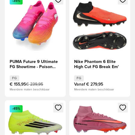
-35%
PUMA Future 9 Ultimate
Nike Phantom 6 Elite
FG Showtime - Poison
High Cut FG Break Em'
Pink/Sun
Stream/Blauw/Wit
FG
FG
€ 155,95
€ 239,95
Vanaf
€ 279,95
Meerdere maten beschikbaar
Meerdere maten beschikbaar
Opent een venster om in te loggen of je aan te melden als li
Opent een venster om in te log
-45%