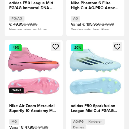
adidas F50 League Mid
Nike Phantom 6 Elite
FG/AG Immortal DNA -
High Cut AG-PRO Attack -
Zwart/Helder rood
Racer Blue/Roze/Wit
FG/AG
AG
€ 49,95
€ 89,95
Vanaf
€ 195,95
€ 279,99
Meerdere maten beschikbaar
Meerdere maten beschikbaar
Opent een venster om in te loggen of je aan te melden als li
Opent een venster om in te log
-49%
-20%
Outlet
Nike Air Zoom Mercurial
adidas F50 Sparkfusion
Superfly 10 Academy MG
League Mid Cut FG/AG
Scary Good - Magische
Ice Cold Precision -
flamingo/Zwart/Oranje
Almond Blue/Dune
MG
AG/FG
Kinderen
Pearl/Geel Dames
Vanaf
€ 47,95
€ 94,99
Dames