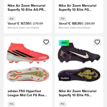
Nike Air Zoom Mercurial
Nike Air Zoom Mercurial
Superfly 10 Elite AG-PRO
Superfly 10 Elite FG
Attack - Racer Blue/Wit
Mbappé Personal Edition -
Oranje/Neo-
AG
FG
turkoois/Groen
Vanaf
€ 167,95
€ 279,99
Vanaf
€ 188,95
€ 289,99
Meerdere maten beschikbaar
Meerdere maten beschikbaar
Opent een venster om in te loggen of je aan te melden als li
Opent een venster om in te log
-50%
Outlet
adidas F50 Hyperfast
Nike Air Zoom Mercurial
League Mid Cut FG Road
Superfly 10 Elite FG
to Glory - Solar
Mbappé Personal Edition -
Turbo/Zwart/Goud
Paars/Wit
FG
FG