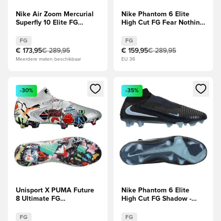
Nike Air Zoom Mercurial
Nike Phantom 6 Elite
Superfly 10 Elite FG
High Cut FG Fear Nothing
Showtime - Oranje/Blauw
- Racer Blue/Donkere
obsidiaan
FG
FG
€ 173,95
€ 289,95
€ 159,95
€ 289,95
Meerdere maten beschikbaar
EU 36
Opent een venster om in te loggen of je aan te melden als li
Opent een venster om in te log
-30%
-35%
Unisport X PUMA Future
Nike Phantom 6 Elite
8 Ultimate FG
High Cut FG Shadow -
Stickerbomb -
Zwart/Blauw
Zilver/Zwart/Rood/Blauw
FG
FG