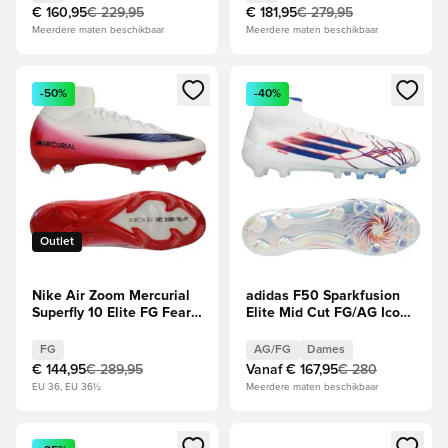
LIMITED EDITION
€ 160,95
€ 229,95
€ 181,95
€ 279,95
Meerdere maten beschikbaar
Meerdere maten beschikbaar
Opent een venster om in te loggen of je aan te melden als li
Opent een venster om in te log
-50%
-40%
Outlet
Nike Air Zoom Mercurial
adidas F50 Sparkfusion
Superfly 10 Elite FG Fear
Elite Mid Cut FG/AG Icon
Nothing -
Takeover -
Wit/Rood/Donkere
Wit/Blauw/Helder rood
FG
AG/FG
Dames
obsidiaan
Dames
€ 144,95
€ 289,95
Vanaf
€ 167,95
€ 280
EU 36, EU 36½
Meerdere maten beschikbaar
Opent een venster om in te loggen of je aan te melden als li
Opent een venster om in te log