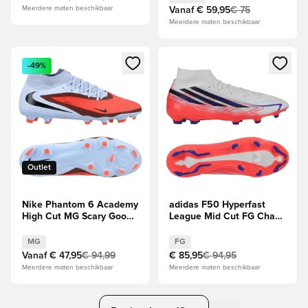
Meerdere maten beschikbaar
Vanaf
€ 59,95
€ 75
Meerdere maten beschikbaar
Opent een venster om in te loggen of je aan te melden als li
Opent een venster om in te log
-49%
Outlet
Nike Phantom 6 Academy
adidas F50 Hyperfast
High Cut MG Scary Good -
League Mid Cut FG Chaos
Koninklijke tint/Rood
vs Control
MG
FG
Vanaf
€ 47,95
€ 94,99
€ 85,95
€ 94,95
Meerdere maten beschikbaar
Meerdere maten beschikbaar