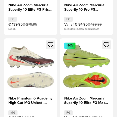
Nike Air Zoom Mercurial
Nike Air Zoom Mercurial
Superfly 10 Elite FG Prism
Superfly 10 Pro FG
- Ocean Cube/Roze
Shadow - Zwart/Blauw
FG
FG
€ 139,95
€ 279,95
Vanaf
€ 84,95
€ 169,99
EU 36
Meerdere maten beschikbaar
Opent een venster om in te loggen of je aan te melden als li
Opent een venster om in te log
-40%
Nike Phantom 6 Academy
Nike Air Zoom Mercurial
High Cut MG United -
Superfly 10 Elite FG Max
Bordeaux/Universal
Voltage -
Red/Grijs
Geel/Neon/Oranje
MG
FG