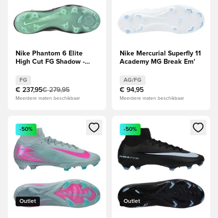
Nike Phantom 6 Elite
Nike Mercurial Superfly 11
High Cut FG Shadow -
Academy MG Break Em'
Zwart/Illusion Green
FG
AG/FG
€ 237,95
€ 279,95
€ 94,95
Meerdere maten beschikbaar
Meerdere maten beschikbaar
Opent een venster om in te loggen of je aan te melden als li
Opent een venster om in te log
-50%
-50%
Outlet
Outlet