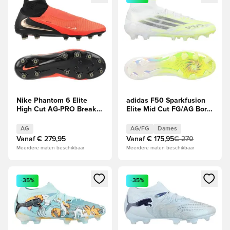
Nike Phantom 6 Elite
adidas F50 Sparkfusion
High Cut AG-PRO Break
Elite Mid Cut FG/AG Born
Em'
For Goals -
Wit/Zilver/Geel Dames
AG
AG/FG
Dames
Vanaf
€ 279,95
Vanaf
€ 175,95
€ 270
Meerdere maten beschikbaar
Meerdere maten beschikbaar
Opent een venster om in te loggen of je aan te melden als li
Opent een venster om in te log
-35%
-35%