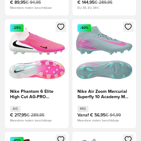
€ 89,95
€ 94,95
€ 144,95
€ 289,95
Meerdere maten beschikbaar
EU 36, EU 36½
Opent een venster om in te loggen of je aan te melden als li
Opent een venster om in te log
-25%
-40%
Nike Phantom 6 Elite
Nike Air Zoom Mercurial
High Cut AG-PRO
Superfly 10 Academy MG
Breakout -
Prism - Ocean Cube/Roze
Roze/Wit/Zwart
AG
MG
€ 217,95
€ 289,95
Vanaf
€ 56,95
€ 94,99
Meerdere maten beschikbaar
Meerdere maten beschikbaar
Opent een venster om in te loggen of je aan te melden als li
Opent een venster om in te log
-45%