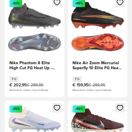
Opent een venster om in te loggen of je aan te melden als li
Opent een venster om in te log
-30%
-45%
Nike Phantom 6 Elite
Nike Air Zoom Mercurial
High Cut FG Heat Up -
Superfly 10 Elite FG Heat
Grijs/Gold Amber/Zwart
Up - Zwart/Oranje
FG
FG
€ 202,95
€ 289,95
€ 159,95
€ 289,95
Meerdere maten beschikbaar
Meerdere maten beschikbaar
Opent een venster om in te loggen of je aan te melden als li
Opent een venster om in te log
-25%
-45%