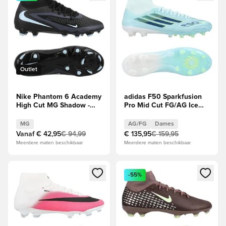
Outlet
Nike Phantom 6 Academy
adidas F50 Sparkfusion
High Cut MG Shadow -
Pro Mid Cut FG/AG Ice
Zwart/Blauw
Cold Precision - Almond
Blue/Dune Pearl/Geel
MG
AG/FG
Dames
Dames
Vanaf
€ 42,95
€ 94,99
€ 135,95
€ 159,95
Meerdere maten beschikbaar
Meerdere maten beschikbaar
Opent een venster om in te loggen of je aan te melden als li
Opent een venster om in te log
-55%