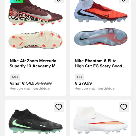
Nike Air Zoom Mercurial
Nike Phantom 6 Elite
Superfly 10 Academy MG
High Cut FG Scary Good -
United -
Koninklijke
Bordeaux/Zilver/Universal
tint/Rood/Zwart
MG
FG
Red/Grijs
Vanaf
€ 54,95
€ 99,99
€ 279,99
Meerdere maten beschikbaar
Meerdere maten beschikbaar
Opent een venster om in te loggen of je aan te melden als li
Opent een venster om in te log