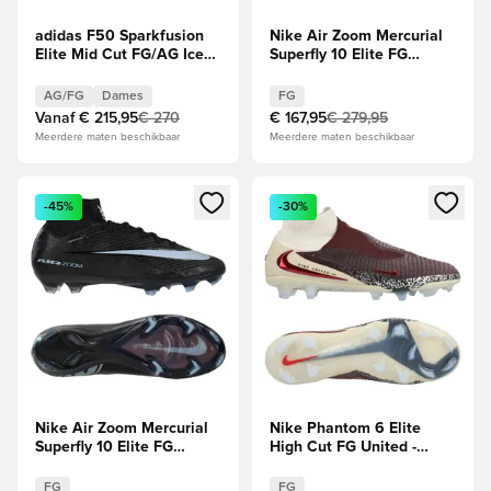
adidas F50 Sparkfusion
Nike Air Zoom Mercurial
Elite Mid Cut FG/AG Ice
Superfly 10 Elite FG
Cold Precision - Almond
Attack - Racer Blue/Wit
Blue/Dune Pearl/Geel
AG/FG
Dames
FG
Dames
Vanaf
€ 215,95
€ 270
€ 167,95
€ 279,95
Meerdere maten beschikbaar
Meerdere maten beschikbaar
Opent een venster om in te loggen of je aan te melden als li
Opent een venster om in te log
-45%
-30%
Nike Air Zoom Mercurial
Nike Phantom 6 Elite
Superfly 10 Elite FG
High Cut FG United -
Shadow - Zwart/Blauw
Bordeaux/Universal
Red/Grijs
FG
FG