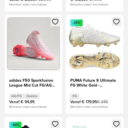
Meerdere maten beschikbaar
Meerdere maten beschikbaar
Opent een venster om in te loggen of je aan te melden als li
Opent een venster om in te log
-25%
adidas F50 Sparkfusion
PUMA Future 9 Ultimate
League Mid Cut FG/AG
FG White Gold -
Chaos vs Control Dames
Wit/Goud/Zwart
AG/FG
Dames
FG
Vanaf
€ 94,95
Vanaf
€ 179,95
€ 240
Meerdere maten beschikbaar
Meerdere maten beschikbaar
Opent een venster om in te loggen of je aan te melden als li
Opent een venster om in te log
-55%