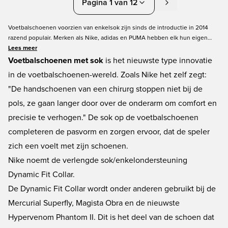
Pagina 1 van 12
Voetbalschoenen voorzien van enkelsok zijn sinds de introductie in 2014
razend populair. Merken als Nike, adidas en PUMA hebben elk hun eigen
varianten gelanceerd. De sok stelt je in staat om je één te te laten voelen
Lees meer
met de schoen, met een beter comfort en een fijnere fit als resultaat.
Voetbalschoenen met sok
is het nieuwste type innovatie
Unisportstore biedt een ruime selectie van merk voetbalschoenen met sok
in de voetbalschoenen-wereld. Zoals Nike het zelf zegt:
aan, in diverse prijscategorieën. Zowel voor volwassenen als voor kinderen.
"De handschoenen van een chirurg stoppen niet bij de
pols, ze gaan langer door over de onderarm om comfort en
precisie te verhogen." De sok op de voetbalschoenen
completeren de pasvorm en zorgen ervoor, dat de speler
zich een voelt met zijn schoenen.
Nike noemt de verlengde sok/enkelondersteuning
Dynamic Fit Collar.
De Dynamic Fit Collar wordt onder anderen gebruikt bij de
Mercurial Superfly, Magista Obra en de nieuwste
Hypervenom Phantom II. Dit is het deel van de schoen dat