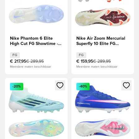
Nike Phantom 6 Elite
Nike Air Zoom Mercurial
High Cut FG Showtime -
Superfly 10 Elite FG
Ghost/Oranje
United -
Bordeaux/Zilver/Universal
FG
FG
Red/Grijs
€ 217,95
€ 289,95
€ 159,95
€ 289,95
Meerdere maten beschikbaar
Meerdere maten beschikbaar
Opent een venster om in te loggen of je aan te melden als li
Opent een venster om in te log
-20%
-40%