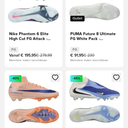
Outlet
Nike Phantom 6 Elite
PUMA Future 8 Ultimate
High Cut FG Attack -
FG White Pack -
Racer Blue/Roze/Wit
Wit/Zilver
FG
FG
Vanaf
€ 195,95
€ 279,99
€ 91,95
€ 230
Meerdere maten beschikbaar
Meerdere maten beschikbaar
Opent een venster om in te loggen of je aan te melden als li
Opent een venster om in te log
-40%
-45%