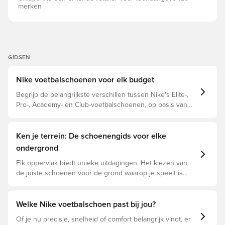
merken
GIDSEN
Nike voetbalschoenen voor elk budget
Begrijp de belangrijkste verschillen tussen Nike's Elite-,
Pro-, Academy- en Club-voetbalschoenen, op basis van
hun eigenschappen, doelspeler en prijsklasse.
Ken je terrein: De schoenengids voor elke
ondergrond
Elk oppervlak biedt unieke uitdagingen. Het kiezen van
de juiste schoenen voor de grond waarop je speelt is
daarom essentieel voor optimale prestaties,
blessurepreventie en een lange levensduur van de
schoen. Lees verder om te zien welke schoenen de
Welke Nike voetbalschoen past bij jou?
beste keuze zijn voor de verschillende ondergronden.
Of je nu precisie, snelheid of comfort belangrijk vindt, er