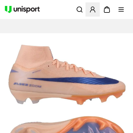
Opent een venster om in te l