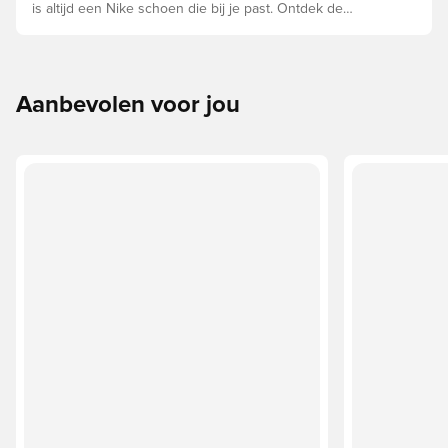
is altijd een Nike schoen die bij je past. Ontdek de
Phantom, Mercurial en Tiempo en hun eigenschappen om
de perfecte pasvorm te vinden.
Aanbevolen voor jou