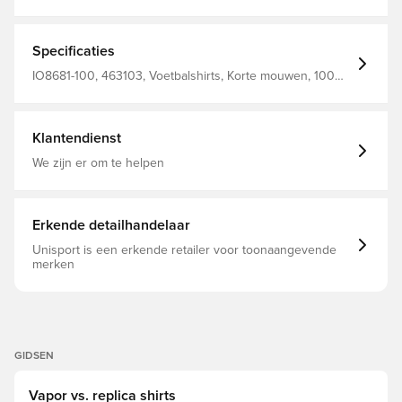
Specificaties
IO8681-100, 463103, Voetbalshirts, Korte mouwen, 100%
Polyester, Volwassenen, Nike, Wereldkampioenschap,
Fan shirts, Thuistenues, Vrouwen, Rood, Wit, 2026/27
Klantendienst
We zijn er om te helpen
Erkende detailhandelaar
Unisport is een erkende retailer voor toonaangevende
merken
GIDSEN
Vapor vs. replica shirts