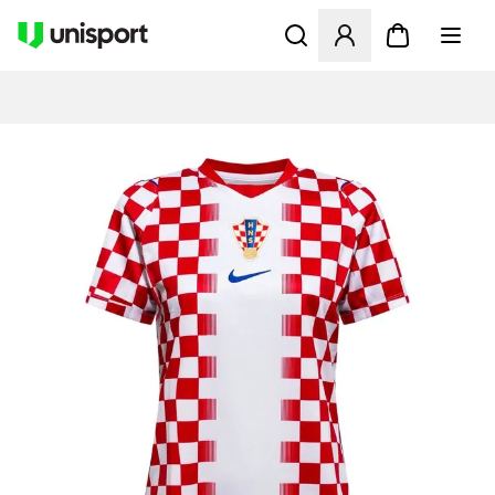
Opent een venster om in te l