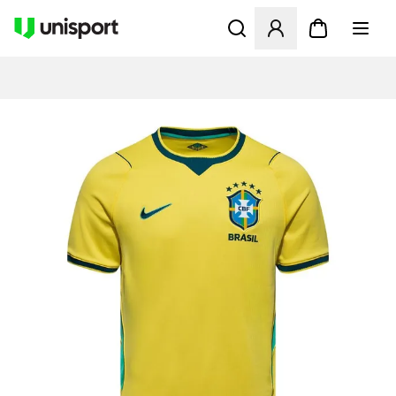
Opent een venster om in te l