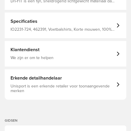
Dri-FIT is een fijn, sneldrogend lichtgewicht materiaal dat
vocht van je lichaam afvoert en je te allen tijde droog,
comfortabel en gefocust houdt. Hetzelfde design dat de
spelers dragen. Normale pasvorm Gemaakt van 100%
polyester.
Specificaties
IO2231-724, 462391, Voetbalshirts, Korte mouwen, 100%
Polyester, Nike, Mannen, Vrouwen, Fan shirts, Kinderen,
Thuistenues, Geel, 2026/27, Wereldkampioenschap
Klantendienst
We zijn er om te helpen
Erkende detailhandelaar
Unisport is een erkende retailer voor toonaangevende
merken
GIDSEN