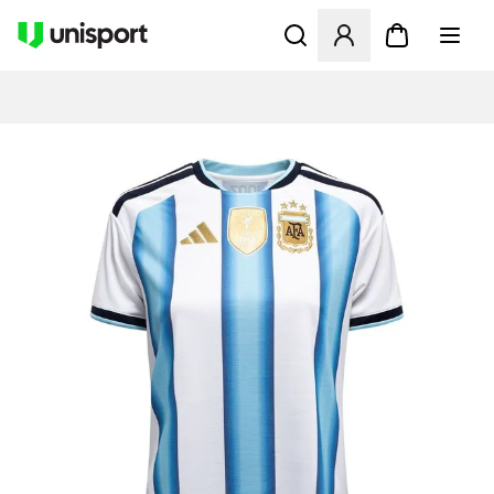
Opent een venster om in te l