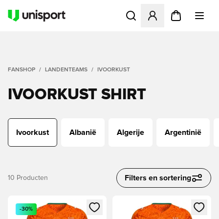
Opent een venster om in te l
FANSHOP
LANDENTEAMS
IVOORKUST
IVOORKUST SHIRT
Ivoorkust
Albanië
Algerije
Argentinië
Filters en sortering
10
Producten
Opent een venster om in te loggen of je aan te melden als li
Opent een venster om in te log
-30%