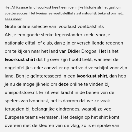
Het Afrikaanse land Ivoorkust heeft een roemrijke historie als het gaat om
voetbalsucces. Het Ivoriaanse voetbalelftal staat natuurlijk bekend om het
voortbrengen van een aantal grote historische spelers als Didier Drogba,
Lees meer
Salomon Kalou en Kolo Touré. Het Ivoorkust shirt bestel je natuurlijk bij
Grote online selectie van Ivoorkust voetbalshirts
Unisport uit onze ruime voorraad. We garanderen tevens de scherpste prijs
Als je een goede sterke tegenstander zoekt voor je
op je Ivoorkust voetbalshirt. Bekijk hieronder het grote assortiment op
nationale elftal, of club, dan zijn er verschillende redenen
unisportstore.nl.
om te kijken naar het land van Didier Drogba. Het is het
Ivoorkust shirt
dat hij over zijn hoofd trekt, wanneer de
ongelofelijk sterke aanvaller op het veld verschijnt voor zijn
land. Ben je geïnteresseerd in een
Ivoorkust shirt
, dan heb
je nu de mogelijkheid om deze online te vinden bij
unisportstore.nl. Er zit veel kracht in de benen van de
spelers van Ivoorkust, het is daarom dat we ze vaak
terugzien bij belangrijke eindrondes, waarbij ze veel
Europese teams verrassen. Het design op het shirt komt
overeen met de kleuren van de vlag, zo is er sprake van