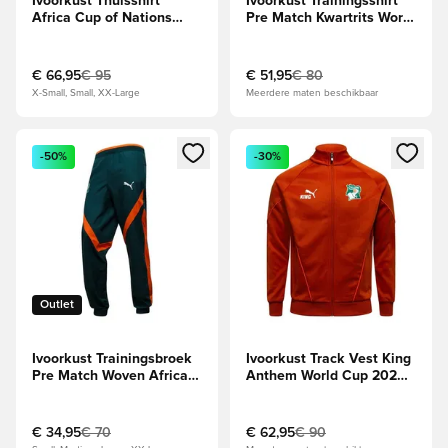
Ivoorkust Thuisshirt
Ivoorkust Trainingsshirt
Africa Cup of Nations
Pre Match Kwartrits World
2025
Cup 2026 - Sport,
groen/Bruin
€ 66,95
€ 95
€ 51,95
€ 80
X-Small, Small, XX-Large
Meerdere maten beschikbaar
Opent een venster om in te loggen of je aan te melden als li
Opent een venster om in te log
-50%
-30%
Outlet
Ivoorkust Trainingsbroek
Ivoorkust Track Vest King
Pre Match Woven Africa
Anthem World Cup 2026 -
Cup of Nations 2025 -
Voor altijd, Red/Wit
Groen/Oranje
€ 34,95
€ 70
€ 62,95
€ 90