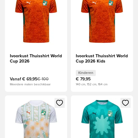
Ivoorkust Thuisshirt World
Ivoorkust Thuisshirt World
Cup 2026
Cup 2026 Kids
Kinderen
Vanaf
€ 69,95
€ 100
€ 79,95
Meerdere maten beschikbaar
140 cm, 152 cm, 164 cm
Opent een venster om in te loggen of je aan te melden als li
Opent een venster om in te log