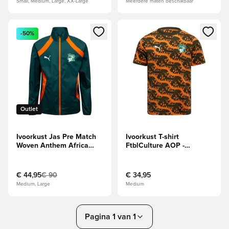
Small, Medium, Large, XX-Large
Meerdere maten beschikbaar
Opent een venster om in te loggen of je aan te melden als li
Opent een venster om in te log
-50%
Outlet
Ivoorkust Jas Pre Match
Ivoorkust T-shirt
Woven Anthem Africa
FtblCulture AOP -
Cup of Nations 2025 -
Zwart/Loden
Groen/Oranje
Green/Meloen,
sinaasappel
€ 44,95
€ 90
€ 34,95
Medium, Large
Medium
Pagina 1 van 1