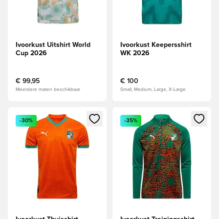
Ivoorkust Uitshirt World
Ivoorkust Keepersshirt
Cup 2026
WK 2026
€ 99,95
€ 100
Meerdere maten beschikbaar
Small, Medium, Large, X-Large
Opent een venster om in te loggen of je aan te melden als li
Opent een venster om in te log
-30%
-35%