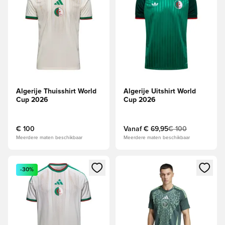
Algerije Thuisshirt World
Algerije Uitshirt World
Cup 2026
Cup 2026
€ 100
Vanaf
€ 69,95
€ 100
Meerdere maten beschikbaar
Meerdere maten beschikbaar
Opent een venster om in te loggen of je aan te melden als li
Opent een venster om in te log
-30%