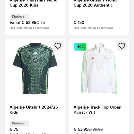
Algerije Thuisshirt World
Algerije Uitshirt World
Cup 2026 Kids
Cup 2026 Authentic
Kinderen
Vanaf
€ 52,95
€ 75
€ 150
Meerdere maten beschikbaar
Meerdere maten beschikbaar
Opent een venster om in te loggen of je aan te melden als li
Opent een venster om in te log
-40%
Algerije Uitshirt 2024/25
Algerije Track Top Urban
Kids
Purist - Wit
Kinderen
€ 75
€ 53,95
€ 89,95