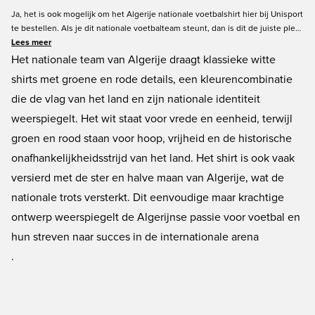
Ja, het is ook mogelijk om het Algerije nationale voetbalshirt hier bij Unisport
te bestellen. Als je dit nationale voetbalteam steunt, dan is dit de juiste plek
om je shirt te bestellen. Algerije, ook wel "The Greens", heeft veel
Lees meer
geschiedenis en het land heeft ook vaak meegedaan aan WK's. Het Algerije
Het nationale team van Algerije draagt klassieke witte
shirt is een van de hele speciale en unieke voetbalshirts die we aanbieden
shirts met groene en rode details, een kleurencombinatie
bij Unisport. Steun je team en haal het nationale voetbalshirt van Algerije.
die de vlag van het land en zijn nationale identiteit
weerspiegelt. Het wit staat voor vrede en eenheid, terwijl
groen en rood staan voor hoop, vrijheid en de historische
onafhankelijkheidsstrijd van het land. Het shirt is ook vaak
versierd met de ster en halve maan van Algerije, wat de
nationale trots versterkt. Dit eenvoudige maar krachtige
ontwerp weerspiegelt de Algerijnse passie voor voetbal en
hun streven naar succes in de internationale arena
.