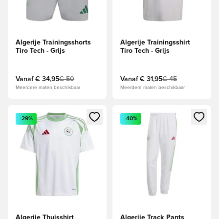
Algerije Trainingsshorts
Algerije Trainingsshirt
Tiro Tech - Grijs
Tiro Tech - Grijs
Vanaf
€ 34,95
€ 50
Vanaf
€ 31,95
€ 45
Meerdere maten beschikbaar
Meerdere maten beschikbaar
Opent een venster om in te loggen of je aan te melden als li
Opent een venster om in te log
-29%
-40%
Algerije Thuisshirt
Algerije Track Pants