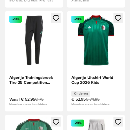
8-10 Years, 10-12 Years, 14-16 Years
X-Small, Small
Opent een venster om in te loggen of je aan te melden als li
Opent een venster om in te log
-29%
-29%
Algerije Trainingsbroek
Algerije Uitshirt World
Tiro 25 Competition
Cup 2026 Kids
Travel Vis Tech - Zwart
Kinderen
Vanaf
€ 52,95
€ 75
€ 52,95
€ 74,95
Meerdere maten beschikbaar
Meerdere maten beschikbaar
Opent een venster om in te loggen of je aan te melden als li
Opent een venster om in te log
-29%