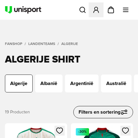
Opent een venster om in te l
FANSHOP
LANDENTEAMS
ALGERIJE
ALGERIJE SHIRT
Algerije
Albanië
Argentinië
Australië
Filters en sortering
19
Producten
Opent een venster om in te loggen of je aan te melden als li
Opent een venster om in te log
-30%