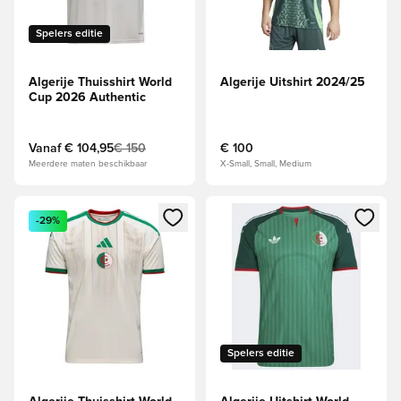
Spelers editie
Algerije Thuisshirt World
Algerije Uitshirt 2024/25
Cup 2026 Authentic
Vanaf
€ 104,95
€ 150
€ 100
Meerdere maten beschikbaar
X-Small, Small, Medium
Opent een venster om in te loggen of je aan te melden als li
Opent een venster om in te log
-29%
Spelers editie