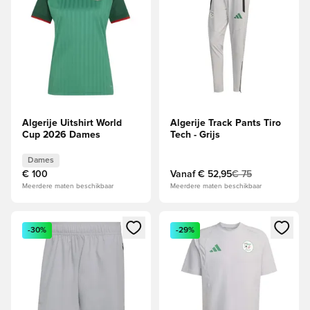
Algerije Uitshirt World
Algerije Track Pants Tiro
Cup 2026 Dames
Tech - Grijs
Dames
€ 100
Vanaf
€ 52,95
€ 75
Meerdere maten beschikbaar
Meerdere maten beschikbaar
Opent een venster om in te loggen of je aan te melden als li
Opent een venster om in te log
-30%
-29%