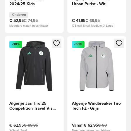
2024/25 Kids
Urban Purist - Wit
Kinderen
€ 52,95
€ 74,95
€ 41,95
€ 69,95
Meerdere maten beschikbaar
X-Small, Small, Medium, X-Large
Opent een venster om in te loggen of je aan te melden als li
Opent een venster om in te log
-30%
-30%
Algerije Jas Tiro 25
Algerije Windbreaker Tiro
Competition Travel Vis
Tech FZ - Grijs
Tech - Zwart
€ 62,95
€ 89,95
Vanaf
€ 62,95
€ 90
X-Small, Small
Meerdere maten beschikbaar