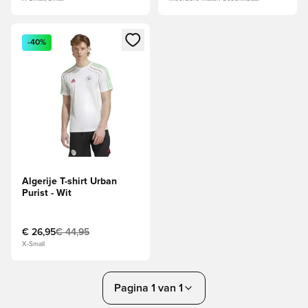
Opent een venster om in te loggen of je aan te melden als li
-40%
Algerije T-shirt Urban
Purist - Wit
€ 26,95
€ 44,95
X-Small
Pagina 1 van 1