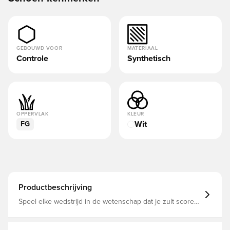
GEBOUWD VOOR
MATERIAAL
Controle
Synthetisch
OPPERVLAK
KLEUR
Wit
FG
Productbeschrijving
Speel elke wedstrijd in de wetenschap dat je zult scoren
met adidas Predator Elite-schoenen die gemaakt zijn voor
doelpunten. Met strategisch geplaatste rubberen
Strikeskin-vinnen en een veterconstructie is het flexibele