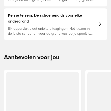
in prijs en naamgeving? Lees deze gids en begrijp het
verschil tussen Elite, Pro, League en Club.
Ken je terrein: De schoenengids voor elke
ondergrond
Elk oppervlak biedt unieke uitdagingen. Het kiezen van
de juiste schoenen voor de grond waarop je speelt is
daarom essentieel voor optimale prestaties,
blessurepreventie en een lange levensduur van de
schoen. Lees verder om te zien welke schoenen de
beste keuze zijn voor de verschillende ondergronden.
Aanbevolen voor jou