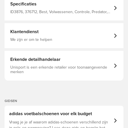
HybridTouch-bovenwerk ontworpen om je te helpen
Specificaties
perfect contact te maken met het voetbal. Die
Controlframe 2.0-buitenzool met stevige ondergrond en
ID3876, 376712, Best, Volwassenen, Controle, Predator,
de adidas PRIMEKNIT-kraag zorgen ervoor dat je stabiel
Synthetisch, Elite, Zonder sok, adidas, Mannen,
blijft terwijl je je op je doel richt. Normale pasvorm
Voetbalschoenen, Natuurgras (FG), adidas Celestial
Vetersluiting HybridTouch-bovenwerk met Strikeskin-
Victory, Wit
elementen adidas PRIMEKNIT-kraag Controlframe 2.0
Klantendienst
buitenzool met stevige ondergrond
We zijn er om te helpen
Erkende detailhandelaar
Unisport is een erkende retailer voor toonaangevende
merken
GIDSEN
adidas voetbalschoenen voor elk budget
Vraag je je af waarom adidas-schoenen verschillend zijn