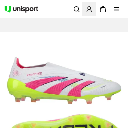
Opent een venster om in te l