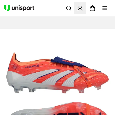
Opent een venster om in te l