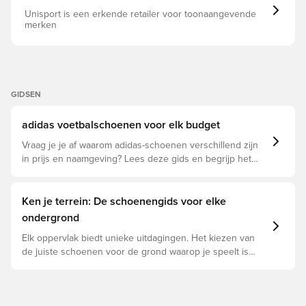
Unisport is een erkende retailer voor toonaangevende
merken
GIDSEN
adidas voetbalschoenen voor elk budget
Vraag je je af waarom adidas-schoenen verschillend zijn
in prijs en naamgeving? Lees deze gids en begrijp het
verschil tussen Elite, Pro, League en Club.
Ken je terrein: De schoenengids voor elke
ondergrond
Elk oppervlak biedt unieke uitdagingen. Het kiezen van
de juiste schoenen voor de grond waarop je speelt is
daarom essentieel voor optimale prestaties,
blessurepreventie en een lange levensduur van de
schoen. Lees verder om te zien welke schoenen de