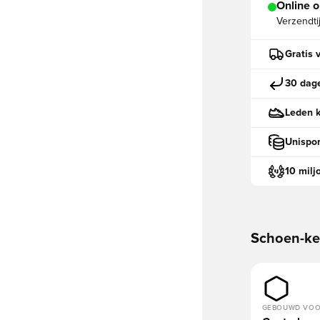
Online o
Verzendti
Gratis 
30 dage
Leden k
Unispor
10 milj
Schoen-k
GEBOUWD VO