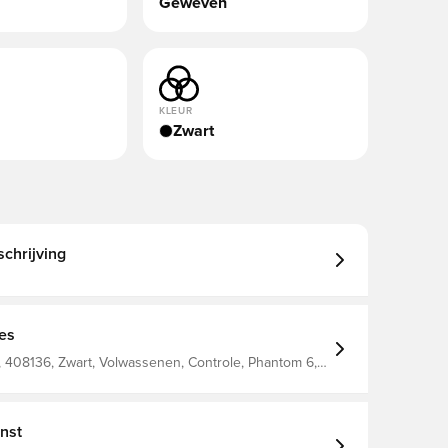
Geweven
KLEUR
Zwart
chrijving
ies
 408136, Zwart, Volwassenen, Controle, Phantom 6,
ke, Mannen, Vrouwen, Voetbalschoenen, Natuurgras
 Met sok, Alleen voor supersterren, Nike Shadow FA25
nst