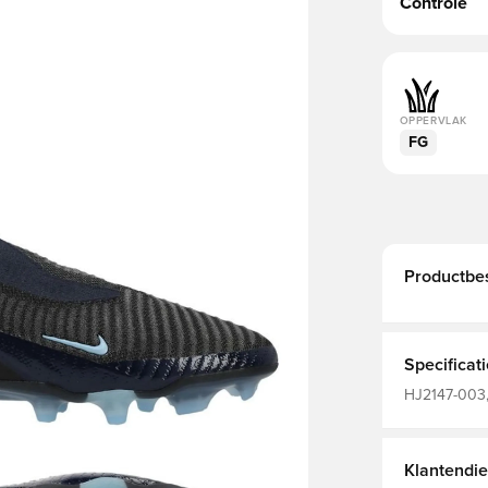
Controle
OPPERVLAK
FG
Productbes
Specificat
HJ2147-003,
Geweven, Ni
(FG), Elite,
Klantendie