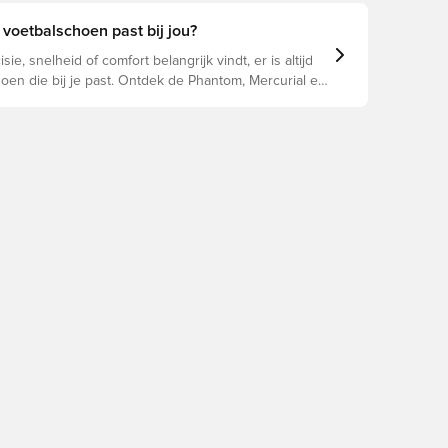
an de schoen. Lees verder om te zien welke
beste keuze zijn voor de verschillende
voetbalschoen past bij jou?
n.
sie, snelheid of comfort belangrijk vindt, er is altijd
oen die bij je past. Ontdek de Phantom, Mercurial en
un eigenschappen om de perfecte pasvorm te