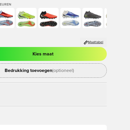
LEUREN
Maattabel
Kies maat
ter om in te loggen of je aan te melden als lid
Bedrukking toevoegen
(optioneel)