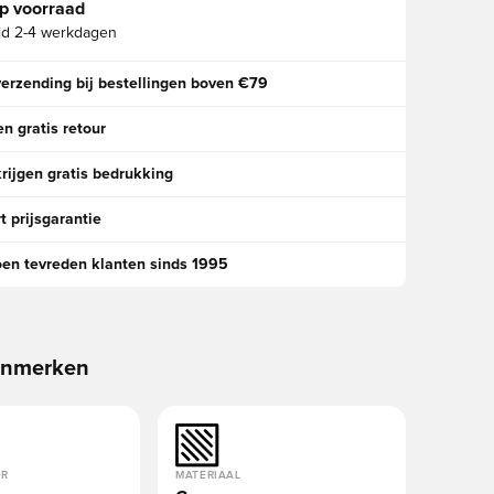
p voorraad
jd
2-4 werkdagen
verzending bij bestellingen boven €79
n gratis retour
rijgen gratis bedrukking
t prijsgarantie
oen tevreden klanten sinds 1995
enmerken
OR
MATERIAAL