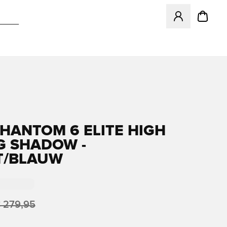
Opent een venster
PHANTOM 6 ELITE HIGH
G SHADOW -
T/BLAUW
 279,95