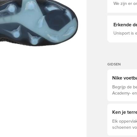
We zijn er o
Erkende de
Unisport is
GIDSEN
Nike voetb
Begrijp de be
Academy- en 
eigenschappe
Ken je ter
Elk oppervlak
schoenen voo
voor optimal