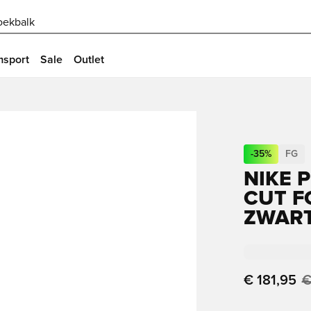
oekbalk
msport
Sale
Outlet
-
35
%
FG
NIKE 
CUT F
ZWAR
€ 181,95
€