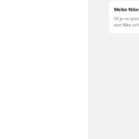
levensduur v
schoenen de 
Welke Nike 
ondergronde
Of je nu preci
een Nike sch
Tiempo en h
vinden.