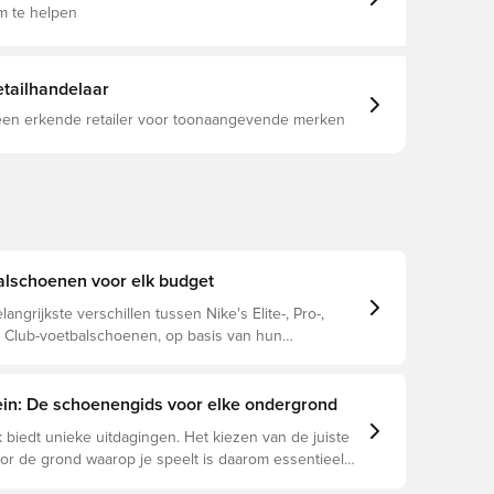
m te helpen
tailhandelaar
 een erkende retailer voor toonaangevende merken
alschoenen voor elk budget
langrijkste verschillen tussen Nike's Elite-, Pro-,
Club-voetbalschoenen, op basis van hun
n, doelspeler en prijsklasse.
rein: De schoenengids voor elke ondergrond
 biedt unieke uitdagingen. Het kiezen van de juiste
r de grond waarop je speelt is daarom essentieel
e prestaties, blessurepreventie en een lange