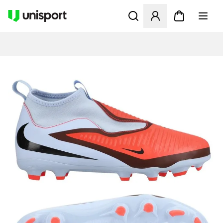
Opent een venster om in te l