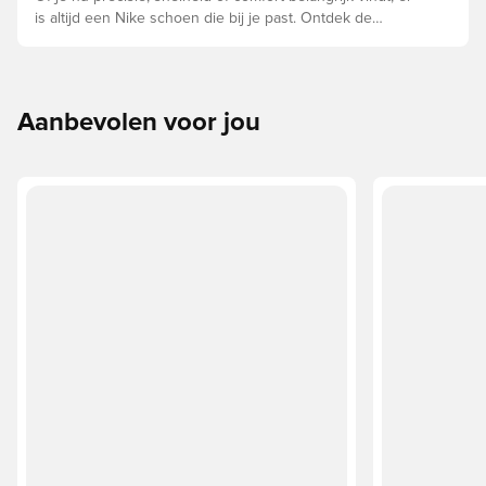
is altijd een Nike schoen die bij je past. Ontdek de
Phantom, Mercurial en Tiempo en hun eigenschappen om
de perfecte pasvorm te vinden.
Aanbevolen voor jou