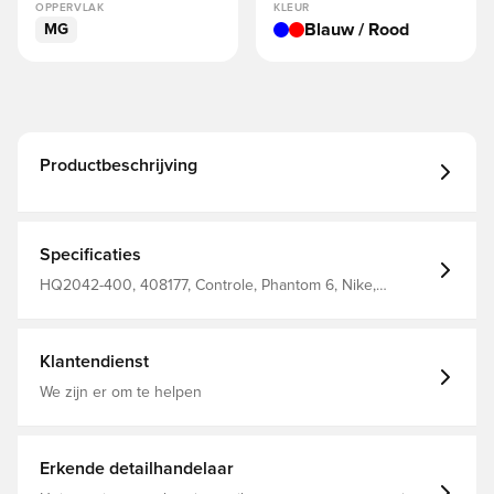
OPPERVLAK
KLEUR
Blauw / Rood
MG
Productbeschrijving
Specificaties
HQ2042-400, 408177, Controle, Phantom 6, Nike,
Mannen, Vrouwen, Voetbalschoenen, Women's EURO
2025, Goed, Synthetisch, Academy, Kinderen, Met sok,
Nike Scary Good, Blauw, Rood, Multi Ground (MG)
Klantendienst
We zijn er om te helpen
Erkende detailhandelaar