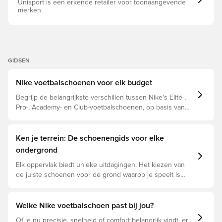
Unisport is een erkende retailer voor toonaangevende
merken
GIDSEN
Nike voetbalschoenen voor elk budget
Begrijp de belangrijkste verschillen tussen Nike's Elite-,
Pro-, Academy- en Club-voetbalschoenen, op basis van
hun eigenschappen, doelspeler en prijsklasse.
Ken je terrein: De schoenengids voor elke
ondergrond
Elk oppervlak biedt unieke uitdagingen. Het kiezen van
de juiste schoenen voor de grond waarop je speelt is
daarom essentieel voor optimale prestaties,
blessurepreventie en een lange levensduur van de
schoen. Lees verder om te zien welke schoenen de
Welke Nike voetbalschoen past bij jou?
beste keuze zijn voor de verschillende ondergronden.
Of je nu precisie, snelheid of comfort belangrijk vindt, er