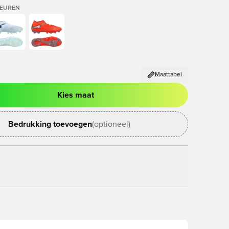
LEUREN
Maattabel
Kies maat
ter om in te loggen of je aan te melden als lid
Bedrukking toevoegen
(optioneel)