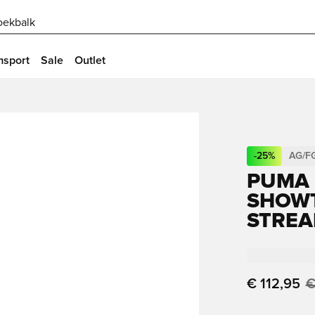
oekbalk
msport
Sale
Outlet
-
25
%
AG/F
PUMA 
SHOWT
STREA
€ 112,95
€