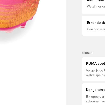
Klantendie
Kunstrasenf
NanoGrip Te
We zijn er o
Fußballschu
weiblichen F
Erkende de
Unisport is
GIDSEN
PUMA voetb
Vergelijk de 
welke spelni
Ken je ter
Elk oppervlak
schoenen voo