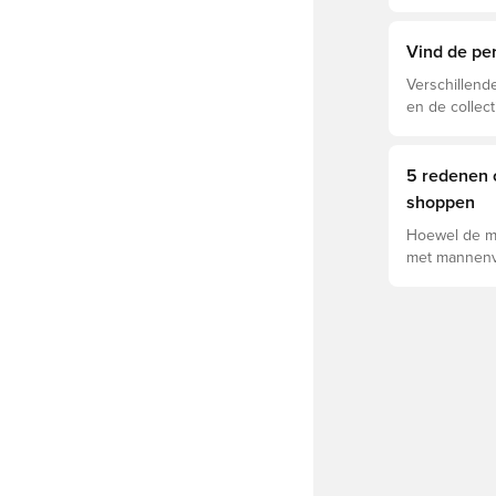
voor optimal
levensduur v
schoenen de 
Vind de pe
ondergronde
Verschillend
en de collec
om te zien o
past.
5 redenen 
shoppen
Hoewel de m
met mannenv
met modellen
zijn een aan