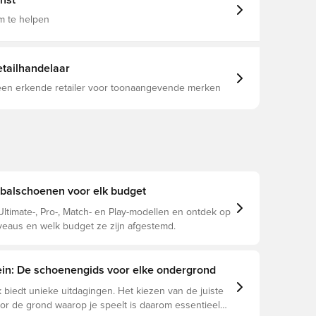
nst
elder Leichte, herausnehmbare Einlegesohle mit
chnologie Passform für Damen: Das Design dieser
m te helpen
he berücksichtigt die Größe und den Spann von
üßen und sorgt für eine perfekte Passform.
tailhandelaar
 een erkende retailer voor toonaangevende merken
alschoenen voor elk budget
Ultimate-, Pro-, Match- en Play-modellen en ontdek op
veaus en welk budget ze zijn afgestemd.
rein: De schoenengids voor elke ondergrond
 biedt unieke uitdagingen. Het kiezen van de juiste
r de grond waarop je speelt is daarom essentieel