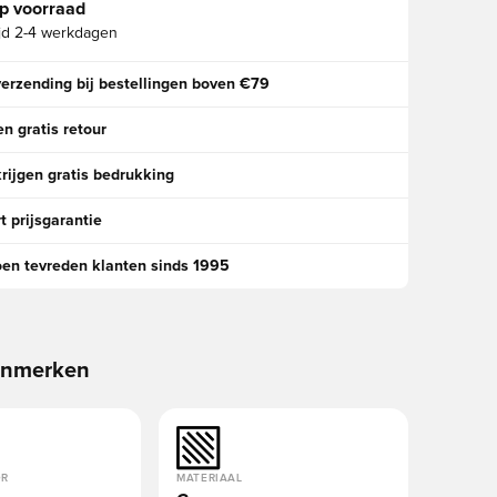
p voorraad
jd
2-4 werkdagen
verzending bij bestellingen boven €79
n gratis retour
rijgen gratis bedrukking
t prijsgarantie
oen tevreden klanten sinds 1995
enmerken
OR
MATERIAAL