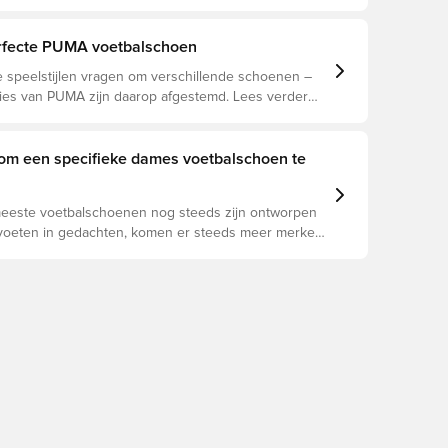
e prestaties, blessurepreventie en een lange
an de schoen. Lees verder om te zien welke
beste keuze zijn voor de verschillende
rfecte PUMA voetbalschoen
n.
e speelstijlen vragen om verschillende schoenen –
ties van PUMA zijn daarop afgestemd. Lees verder
f de PUMA FUTURE, ULTRA of KING perfect bij je
om een specifieke dames voetbalschoen te
eeste voetbalschoenen nog steeds zijn ontworpen
oeten in gedachten, komen er steeds meer merken
 die specifiek zijn ontworpen voor vrouwen. En er
tal goede redenen om de overstap te maken.