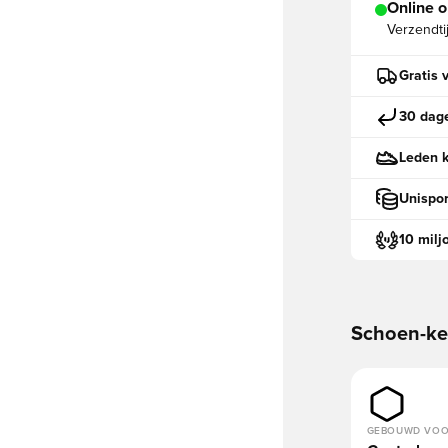
Online o
Verzendti
Gratis 
30 dage
Leden k
Unispor
10 milj
Schoen-k
GEBOUWD VO