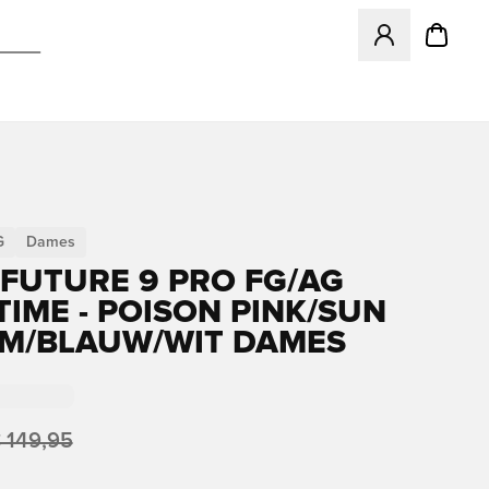
Opent een venster
G
Dames
FUTURE 9 PRO FG/AG
IME - POISON PINK/SUN
M/BLAUW/WIT DAMES
 149,95