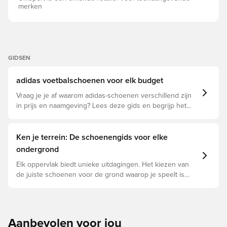
merken
GIDSEN
adidas voetbalschoenen voor elk budget
Vraag je je af waarom adidas-schoenen verschillend zijn
in prijs en naamgeving? Lees deze gids en begrijp het
verschil tussen Elite, Pro, League en Club.
Ken je terrein: De schoenengids voor elke
ondergrond
Elk oppervlak biedt unieke uitdagingen. Het kiezen van
de juiste schoenen voor de grond waarop je speelt is
daarom essentieel voor optimale prestaties,
blessurepreventie en een lange levensduur van de
schoen. Lees verder om te zien welke schoenen de
beste keuze zijn voor de verschillende ondergronden.
Aanbevolen voor jou