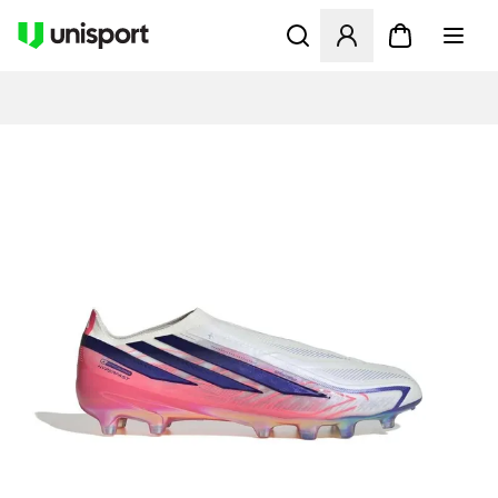
Opent een venster om in te l