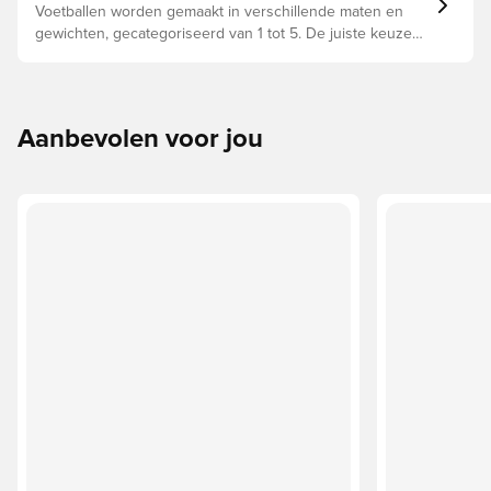
Voetballen worden gemaakt in verschillende maten en
gewichten, gecategoriseerd van 1 tot 5. De juiste keuze
hangt af van factoren zoals leeftijd, vaardigheden en het
beoogde gebruik, waaronder de competitieregels en
trainingsmethoden.
Aanbevolen voor jou