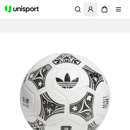
Opent een venster om in te l