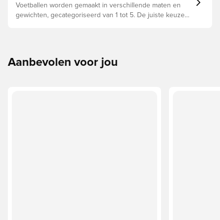
Voetballen worden gemaakt in verschillende maten en
gewichten, gecategoriseerd van 1 tot 5. De juiste keuze
hangt af van factoren zoals leeftijd, vaardigheden en het
beoogde gebruik, waaronder de competitieregels en
trainingsmethoden.
Aanbevolen voor jou