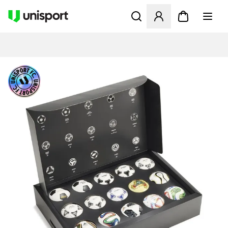
Opent een venster om in te l