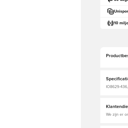
Unispor
10 milj
Productbes
Specificat
IO8629-436,
Trainingssh
Klantendie
We zijn er o