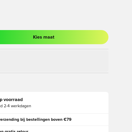
Kies maat
ter om in te loggen of je aan te melden als lid
p voorraad
jd
2-4 werkdagen
verzending bij bestellingen boven €79
n gratis retour