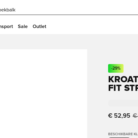
oekbalk
msport
Sale
Outlet
-
29
%
KROAT
FIT S
€ 52,95
€
BESCHIKBARE K