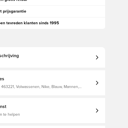
t prijsgarantie
oen tevreden klanten sinds 1995
chrijving
ies
 463221, Volwassenen, Nike, Blauw, Mannen,
irts, Lange mouwen
nst
m te helpen