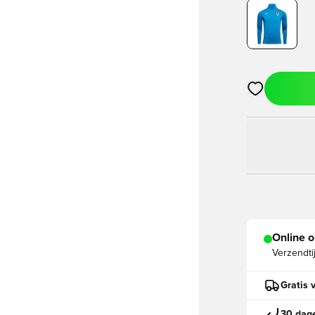
Opent een vens
Online o
Verzendti
Gratis 
30 dage