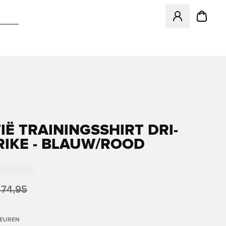
Opent een venster
IË TRAININGSSHIRT DRI-
TRIKE - BLAUW/ROOD
 74,95
LEUREN