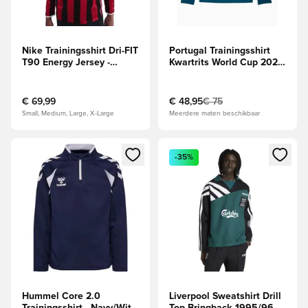
Nike Trainingsshirt Dri-FIT
Portugal Trainingsshirt
T90 Energy Jersey -
Kwartrits World Cup 2026
Rood/Wit Lange Mouwen
- Tropische oceaan/Silver
Mist
€ 69,99
€ 48,95
€ 75
Small, Medium, Large, X-Large
Meerdere maten beschikbaar
Opent een venster om in te loggen of je aan te melden als li
Opent een venster om in te log
-35%
Hummel Core 2.0
Liverpool Sweatshirt Drill