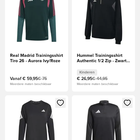
Real Madrid Trainingsshirt
Hummel Trainingsshirt
Tiro 26 - Aurora Ivy/Roze
Authentic 1/2 Zip - Zwart
Kids
Kinderen
Vanaf
€ 59,95
€ 75
€ 26,95
€ 44,95
Meerdere maten beschikbaar
Meerdere maten beschikbaar
Opent een venster om in te loggen of je aan te melden als li
Opent een venster om in te log