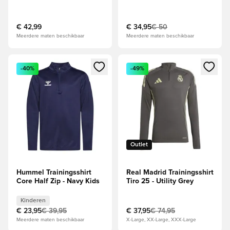
Zwart/Wit/Grijs
€ 42,99
€ 34,95
€ 50
Meerdere maten beschikbaar
Meerdere maten beschikbaar
Opent een venster om in te loggen of je aan te melden als li
Opent een venster om in te log
-40%
-49%
Outlet
Hummel Trainingsshirt
Real Madrid Trainingsshirt
Core Half Zip - Navy Kids
Tiro 25 - Utility Grey
Kinderen
€ 23,95
€ 39,95
€ 37,95
€ 74,95
Meerdere maten beschikbaar
X-Large, XX-Large, XXX-Large