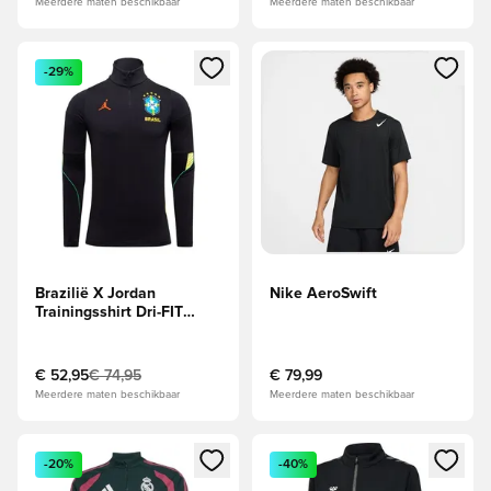
Meerdere maten beschikbaar
Meerdere maten beschikbaar
Opent een venster om in te loggen of je aan te melden als li
Opent een venster om in te log
-29%
Brazilië X Jordan
Nike AeroSwift
Trainingsshirt Dri-FIT
Strike Drill World Cup
2026 - Zwart/Geel
€ 52,95
€ 74,95
€ 79,99
Meerdere maten beschikbaar
Meerdere maten beschikbaar
Opent een venster om in te loggen of je aan te melden als li
Opent een venster om in te log
-20%
-40%