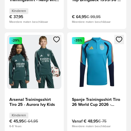
Trainingsshirt - Navy/Wit
Top Bringback 1995/96 -
Kids
Groen/Zwart
Kinderen
€ 37,95
€ 64,95
€ 99,95
Meerdere maten beschikbaar
Meerdere maten beschikbaar
Opent een venster om in te loggen of je aan te melden als li
Opent een venster om in te log
-29%
-35%
Arsenal Trainingsshirt
Spanje Trainingsshirt Tiro
Tiro 25 - Aurora Ivy Kids
26 World Cup 2026 -
Blauw
Kinderen
€ 45,95
€ 64,95
Vanaf
€ 48,95
€ 75
6-8 Years
Meerdere maten beschikbaar