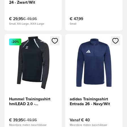
24 - Zwart/Wit
€ 29,95
€ 49,95
€ 47,99
Small, XX-Large, XXX-Large
Small
Opent een venster om in te loggen of je aan te melden als li
Opent een venster om in te log
-20%
Hummel Trainingsshirt
adidas Trainingsshirt
hmlLEAD 2.0 -
Entrada 26 - Navy/Wit
Zwart/Asfalt
€ 39,95
€ 49,95
Vanaf
€ 40
Meerdere maten beschikbaar
Meerdere maten beschikbaar