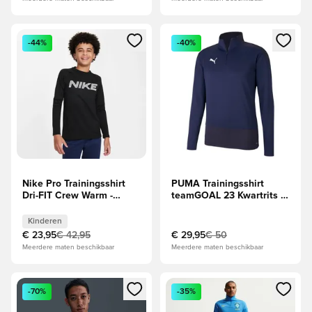
Opent een venster om in te loggen of je aan te melden als li
Opent een venster om in te log
-44%
-40%
Nike Pro Trainingsshirt
PUMA Trainingsshirt
Dri-FIT Crew Warm -
teamGOAL 23 Kwartrits -
Zwart/Wit Kids
Navy
Kinderen
€ 23,95
€ 42,95
€ 29,95
€ 50
Meerdere maten beschikbaar
Meerdere maten beschikbaar
Opent een venster om in te loggen of je aan te melden als li
Opent een venster om in te log
-70%
-35%