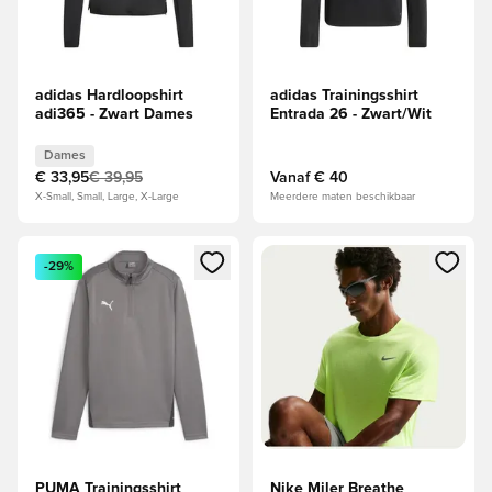
adidas Hardloopshirt
adidas Trainingsshirt
adi365 - Zwart Dames
Entrada 26 - Zwart/Wit
Dames
€ 33,95
€ 39,95
Vanaf
€ 40
X-Small, Small, Large, X-Large
Meerdere maten beschikbaar
Opent een venster om in te loggen of je aan te melden als li
Opent een venster om in te log
-29%
PUMA Trainingsshirt
Nike Miler Breathe