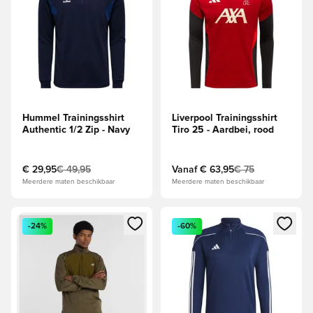
Hummel Trainingsshirt
Liverpool Trainingsshirt
Authentic 1/2 Zip - Navy
Tiro 25 - Aardbei, rood
€ 29,95
€ 49,95
Vanaf
€ 63,95
€ 75
Meerdere maten beschikbaar
Meerdere maten beschikbaar
Opent een venster om in te loggen of je aan te melden als li
Opent een venster om in te log
-24%
-60%