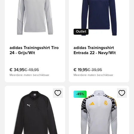
Outlet
adidas Trainingsshirt Tiro
adidas Trainingsshirt
24 - Grijs/Wit
Entrada 22 - Navy/Wit
€ 34,95
€ 49,95
€ 19,95
€ 39,95
Meerdere maten beschikbaar
Meerdere maten beschikbaar
Opent een venster om in te loggen of je aan te melden als li
Opent een venster om in te log
-45%