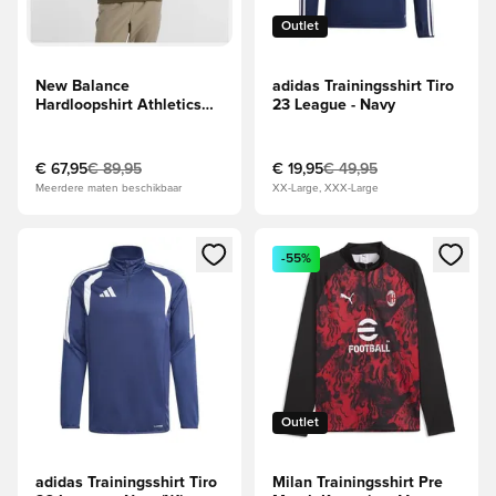
Outlet
New Balance
adidas Trainingsshirt Tiro
Hardloopshirt Athletics
23 League - Navy
Heat Grid Half Zip - Groen
€ 67,95
€ 89,95
€ 19,95
€ 49,95
Meerdere maten beschikbaar
XX-Large, XXX-Large
Opent een venster om in te loggen of je aan te melden als li
Opent een venster om in te log
-55%
Outlet
adidas Trainingsshirt Tiro
Milan Trainingsshirt Pre