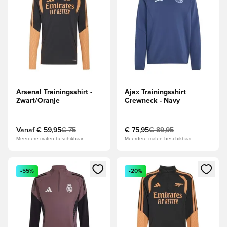
Arsenal Trainingsshirt -
Ajax Trainingsshirt
Zwart/Oranje
Crewneck - Navy
Vanaf
€ 59,95
€ 75
€ 75,95
€ 89,95
Meerdere maten beschikbaar
Meerdere maten beschikbaar
Opent een venster om in te loggen of je aan te melden als li
Opent een venster om in te log
-55%
-20%