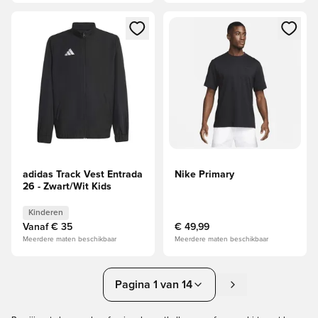
Opent een venster om in te loggen of je aan te melden als li
Opent een venster om in te log
adidas Track Vest Entrada
Nike Primary
26 - Zwart/Wit Kids
Kinderen
Vanaf
€ 35
€ 49,99
Meerdere maten beschikbaar
Meerdere maten beschikbaar
Pagina 1 van 14