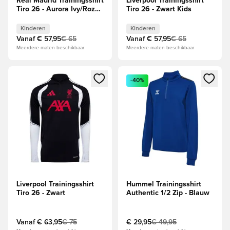
Real Madrid Trainingsshirt
Liverpool Trainingsshirt
Tiro 26 - Aurora Ivy/Roze
Tiro 26 - Zwart Kids
Kids
Kinderen
Kinderen
Vanaf
€ 57,95
€ 65
Vanaf
€ 57,95
€ 65
Meerdere maten beschikbaar
Meerdere maten beschikbaar
Opent een venster om in te loggen of je aan te melden als li
Opent een venster om in te log
-40%
Liverpool Trainingsshirt
Hummel Trainingsshirt
Tiro 26 - Zwart
Authentic 1/2 Zip - Blauw
Vanaf
€ 63,95
€ 75
€ 29,95
€ 49,95