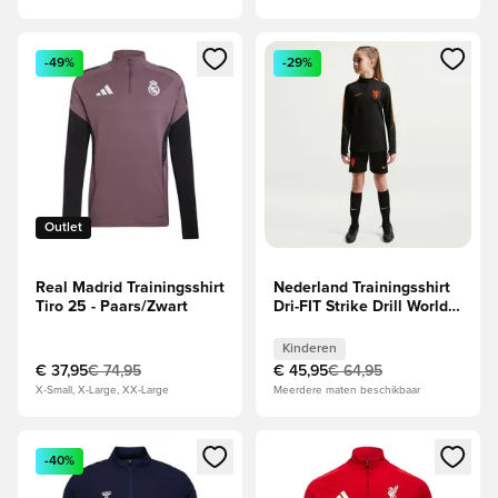
Opent een venster om in te loggen of je aan te melden als li
Opent een venster om in te log
-49%
-29%
Outlet
Real Madrid Trainingsshirt
Nederland Trainingsshirt
Tiro 25 - Paars/Zwart
Dri-FIT Strike Drill World
Cup 2026 - Zwart/Oranje
Kids
Kinderen
€ 37,95
€ 74,95
€ 45,95
€ 64,95
X-Small, X-Large, XX-Large
Meerdere maten beschikbaar
Opent een venster om in te loggen of je aan te melden als li
Opent een venster om in te log
-40%