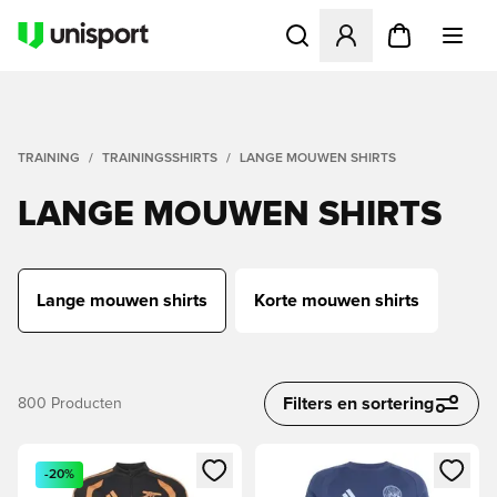
Opent een venster om in te l
TRAINING
TRAININGSSHIRTS
LANGE MOUWEN SHIRTS
LANGE MOUWEN SHIRTS
Lange mouwen shirts
Korte mouwen shirts
Filters en sortering
800
Producten
Opent een venster om in te loggen of je aan te melden als li
Opent een venster om in te log
-20%