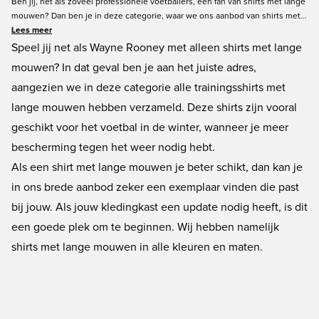
Ben jij, net als zoveel professionele voetballers, een fan van shirts met lange
mouwen? Dan ben je in deze categorie, waar we ons aanbod van shirts met
lange mouwen hebben verzameld, aan het juiste adres. De lijst is, net als de
Lees meer
mouwen van deze shirts, erg lang en bevat bovendien grote merken als
Speel jij net als Wayne Rooney met alleen shirts met lange
Nike, adidas en PUMA. Verkrijgbaar in een groot aantal kleuren en maten. Je
mouwen? In dat geval ben je aan het juiste adres,
shopt bij Unisport altijd snel en veilig!
aangezien we in deze categorie alle trainingsshirts met
lange mouwen hebben verzameld. Deze shirts zijn vooral
geschikt voor het voetbal in de winter, wanneer je meer
bescherming tegen het weer nodig hebt.
Als een shirt met lange mouwen je beter schikt, dan kan je
in ons brede aanbod zeker een exemplaar vinden die past
bij jouw. Als jouw kledingkast een update nodig heeft, is dit
een goede plek om te beginnen. Wij hebben namelijk
shirts met lange mouwen in alle kleuren en maten.