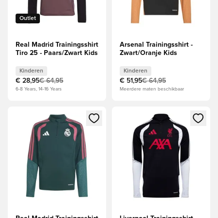
Outlet
Real Madrid Trainingsshirt
Arsenal Trainingsshirt -
Tiro 25 - Paars/Zwart Kids
Zwart/Oranje Kids
Kinderen
Kinderen
€ 28,95
€ 64,95
€ 51,95
€ 64,95
6-8 Years, 14-16 Years
Meerdere maten beschikbaar
Opent een venster om in te loggen of je aan te melden als li
Opent een venster om in te log