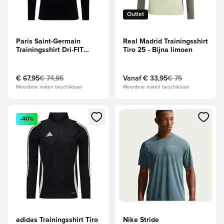
Outlet
Paris Saint-Germain
Real Madrid Trainingsshirt
Trainingsshirt Dri-FIT
Tiro 25 - Bijna limoen
Strike Drill - Zwart/Rood
€ 67,95
€ 74,95
Vanaf
€ 33,95
€ 75
Meerdere maten beschikbaar
Meerdere maten beschikbaar
Opent een venster om in te loggen of je aan te melden als li
Opent een venster om in te log
-40%
adidas Trainingsshirt Tiro
Nike Stride