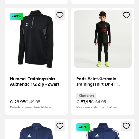
Opent een venster om in te loggen of je aan te melden als li
Opent een venster om in te log
-40%
Hummel Trainingsshirt
Paris Saint-Germain
Authentic 1/2 Zip - Zwart
Trainingsshirt Dri-FIT
Strike Drill - Zwart/Rood
Kids
Kinderen
€ 29,95
€ 49,95
€ 57,95
€ 64,95
Meerdere maten beschikbaar
Meerdere maten beschikbaar
Opent een venster om in te loggen of je aan te melden als li
Opent een venster om in te log
-40%