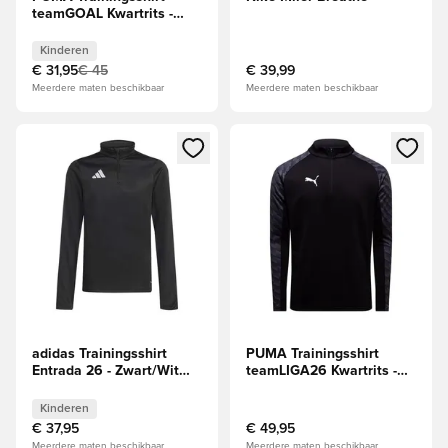
teamGOAL Kwartrits -
Grijs/Wit Kids
Kinderen
€ 31,95
€ 45
€ 39,99
Meerdere maten beschikbaar
Meerdere maten beschikbaar
Opent een venster om in te loggen of je aan te melden als li
Opent een venster om in te log
adidas Trainingsshirt
PUMA Trainingsshirt
Entrada 26 - Zwart/Wit
teamLIGA26 Kwartrits -
Kids
Zwart/Wit/Plat,
donkergrijs
Kinderen
€ 37,95
€ 49,95
Meerdere maten beschikbaar
Meerdere maten beschikbaar