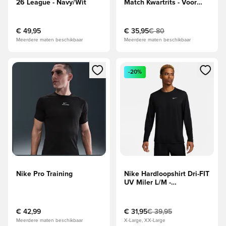
26 League - Navy/Wit
Match Kwartrits - Voor
altijd, Red/Zwart
€ 49,95
€ 35,95
€ 80
Meerdere maten beschikbaar
Meerdere maten beschikbaar
Opent een venster om in te loggen of je aan te melden als li
Opent een venster om in te log
-20%
Nike Pro Training
Nike Hardloopshirt Dri-FIT
UV Miler L/M -
Zwart/Zilver
€ 42,99
€ 31,95
€ 39,95
Meerdere maten beschikbaar
X-Large, XX-Large