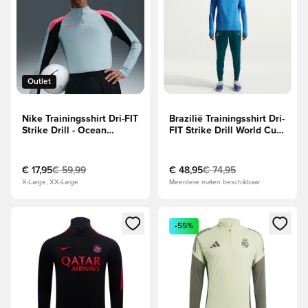
Outlet
Nike Trainingsshirt Dri-FIT
Brazilië Trainingsshirt Dri-
Strike Drill - Ocean
FIT Strike Drill World Cup
Cube/Zwart/Roze
2026 - Blauw/Groen/Geel
€ 17,95
€ 59,99
€ 48,95
€ 74,95
X-Large, XX-Large
Meerdere maten beschikbaar
Opent een venster om in te loggen of je aan te melden als li
Opent een venster om in te log
-55%