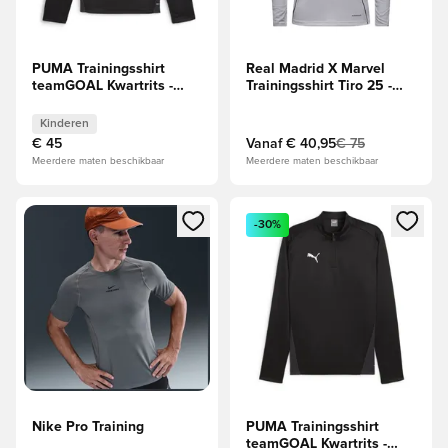
PUMA Trainingsshirt
Real Madrid X Marvel
teamGOAL Kwartrits -
Trainingsshirt Tiro 25 -
Zwart/Wit/Grijs Kids
Wit/Geel
Kinderen
€ 45
Vanaf
€ 40,95
€ 75
Meerdere maten beschikbaar
Meerdere maten beschikbaar
Opent een venster om in te loggen of je aan te melden als li
Opent een venster om in te log
-30%
Nike Pro Training
PUMA Trainingsshirt
teamGOAL Kwartrits -