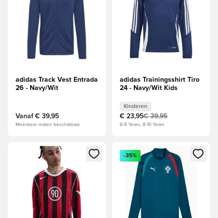
adidas Track Vest Entrada
adidas Trainingsshirt Tiro
26 - Navy/Wit
24 - Navy/Wit Kids
Kinderen
Vanaf
€ 39,95
€ 23,95
€ 39,95
Meerdere maten beschikbaar
6-8 Years, 8-10 Years
Opent een venster om in te loggen of je aan te melden als li
Opent een venster om in te log
-35%