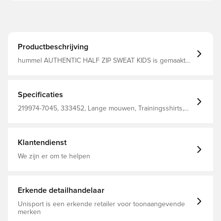
Productbeschrijving
hummel AUTHENTIC HALF ZIP SWEAT KIDS is gemaakt
van geweven jacquardstof van 100% polyester, zodat
kinderen gegarandeerd een comfortabele en flexibele
ervaring hebben. Het bekende patroon zit op de
schouders en het shirt heeft een halve ritssluiting met
Specificaties
een tweedelige kinbescherming om irritatie te
voorkomen. Geweven jacquardstof van 100% gerecycled
219974-7045, 333452, Lange mouwen, Trainingsshirts,
polyester Gedrukt logo Patroon op de schouders
Mannen, Vrouwen, Kinderen, Blauw, Hummel, 100% Pl -
Normale pasvorm Gemaakt van 100% polyester
Knit
Klantendienst
We zijn er om te helpen
Erkende detailhandelaar
Unisport is een erkende retailer voor toonaangevende
merken