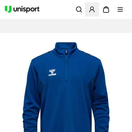
Opent een venster om in te l