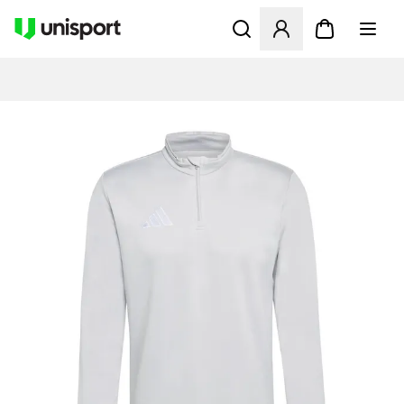
Opent een venster om in te l