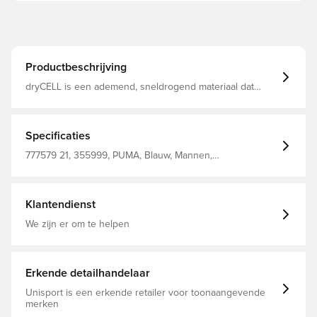
Productbeschrijving
dryCELL is een ademend, sneldrogend materiaal dat
vocht van het lichaam afvoert, zodat je altijd droog en
comfortabel blijft Met een 1/4 ritssluiting Slanke pasvorm
Gemaakt van 100% polyester.
Specificaties
777579 21, 355999, PUMA, Blauw, Mannen,
Trainingsshirts, Lange mouwen, Volwassenen, Outer
Material: 100% Polyester
Klantendienst
We zijn er om te helpen
Erkende detailhandelaar
Unisport is een erkende retailer voor toonaangevende
merken