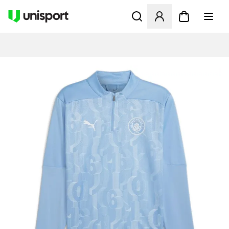
Opent een venster om in te l