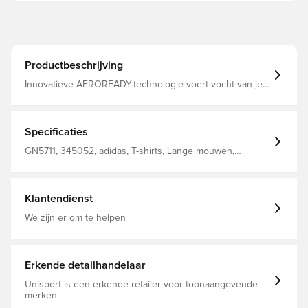
Productbeschrijving
Innovatieve AEROREADY-technologie voert vocht van je
lichaam af, zodat je comfortabel, droog en koel blijft Het
model is gemaakt van Primegreen, een hoogwaardig,
gerecycleerd materiaal, en de basislaag hiervan bevat
minimaal 40% gerecycleerd materiaal
Specificaties
Compressiepasvorm Gemaakt van 83% gerecycled
polyester en 17% elastaan.
GN5711, 345052, adidas, T-shirts, Lange mouwen,
Mannen, Kinderen, Blijf droog, Compressie, Rood
Klantendienst
We zijn er om te helpen
Erkende detailhandelaar
Unisport is een erkende retailer voor toonaangevende
merken