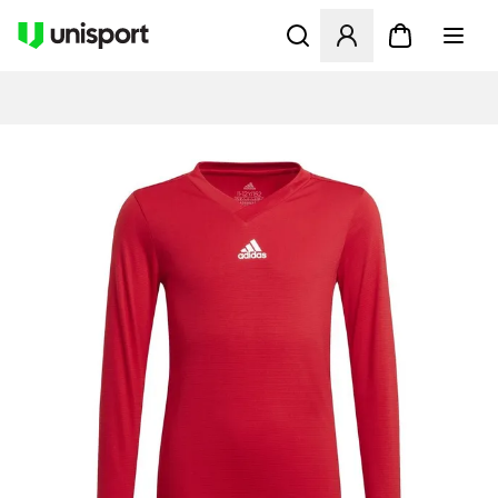
Opent een venster om in te l