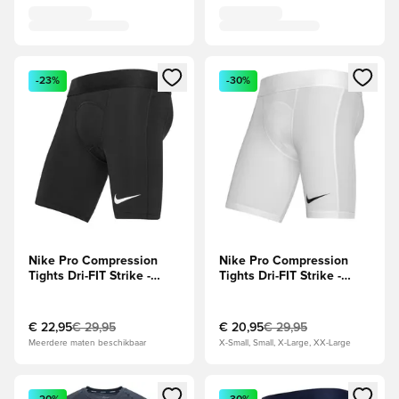
Opent een venster om in te loggen of je aan te melden als li
Opent een venster om in te log
-23%
-30%
Nike Pro Compression
Nike Pro Compression
Tights Dri-FIT Strike -
Tights Dri-FIT Strike -
Zwart/Wit
Wit/Zwart
€ 22,95
€ 29,95
€ 20,95
€ 29,95
Meerdere maten beschikbaar
X-Small, Small, X-Large, XX-Large
Opent een venster om in te loggen of je aan te melden als li
Opent een venster om in te log