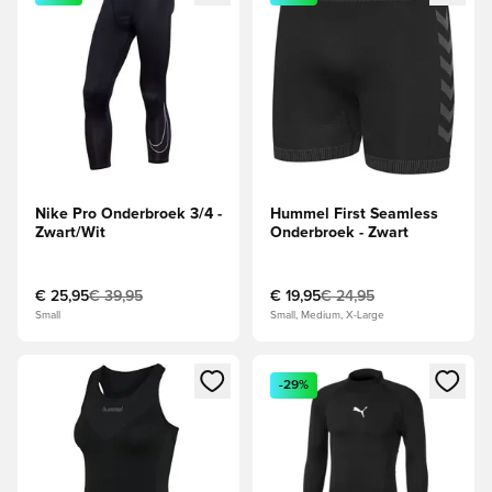
Nike Pro Onderbroek 3/4 -
Hummel First Seamless
Zwart/Wit
Onderbroek - Zwart
€ 25,95
€ 39,95
€ 19,95
€ 24,95
Small
Small, Medium, X-Large
Opent een venster om in te loggen of je aan te melden als li
Opent een venster om in te log
-29%