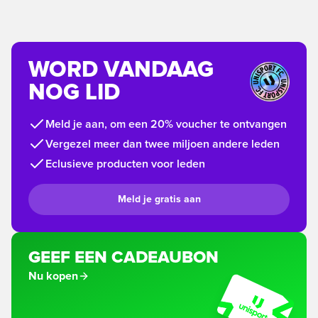
WORD VANDAAG
NOG LID
Meld je aan, om een 20% voucher te ontvangen
Vergezel meer dan twee miljoen andere leden
Eclusieve producten voor leden
Meld je gratis aan
GEEF EEN CADEAUBON
Nu kopen