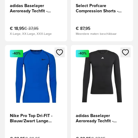
adidas Baselayer
Select Profcare
Aeroready Techfit -
Compression Shorts -
Rood/Wit
Zwart/Neon
€ 18,95
€ 37,95
€ 87,95
X-Large, XX-Large, XXX-Large
Meerdere maten beschikbaar
Opent een venster om in te loggen of je aan te melden als li
Opent een venster om in te log
-40%
-40%
Nike Pro Top Dri-FIT -
adidas Baselayer
Blauw/Zwart Lange
Aeroready Techfit -
Mouwen
Zwart/Wit