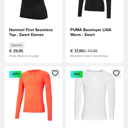
Hummel First Seamless
PUMA Baselayer LIGA
Top - Zwart Dames
Warm - Zwart
Dames
€ 29,95
€ 31,95
€ 44,95
Small, Medium, X-Large
Meerdere maten beschikbaar
Opent een venster om in te loggen of je aan te melden als li
Opent een venster om in te log
-43%
-30%