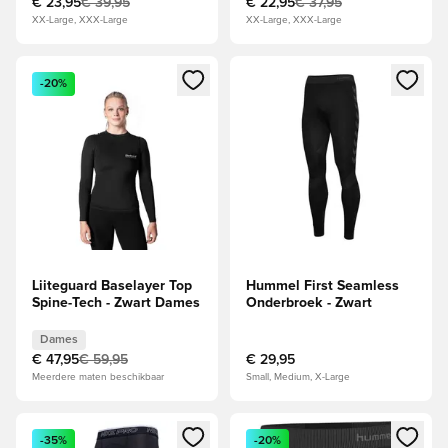
€ 23,95
€ 39,95
€ 22,95
€ 37,95
XX-Large, XXX-Large
XX-Large, XXX-Large
Opent een venster om in te loggen of je aan te melden als li
Opent een venster om in te log
-20%
Liiteguard Baselayer Top
Hummel First Seamless
Spine-Tech - Zwart Dames
Onderbroek - Zwart
Dames
€ 47,95
€ 59,95
€ 29,95
Meerdere maten beschikbaar
Small, Medium, X-Large
Opent een venster om in te loggen of je aan te melden als li
Opent een venster om in te log
-35%
-20%