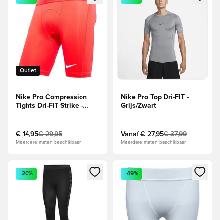
Outlet
Nike Pro Compression
Nike Pro Top Dri-FIT -
Tights Dri-FIT Strike -
Grijs/Zwart
Rood/Wit
€ 14,95
€ 29,95
Vanaf
€ 27,95
€ 37,99
Meerdere maten beschikbaar
Meerdere maten beschikbaar
Opent een venster om in te loggen of je aan te melden als li
Opent een venster om in te log
-20%
-49%