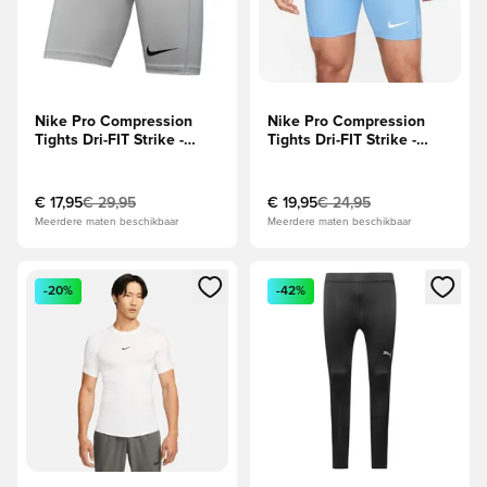
Nike Pro Compression
Nike Pro Compression
Tights Dri-FIT Strike -
Tights Dri-FIT Strike -
Grijs/Zwart
Blauw/Wit
€ 17,95
€ 29,95
€ 19,95
€ 24,95
Meerdere maten beschikbaar
Meerdere maten beschikbaar
Opent een venster om in te loggen of je aan te melden als li
Opent een venster om in te log
-20%
-42%