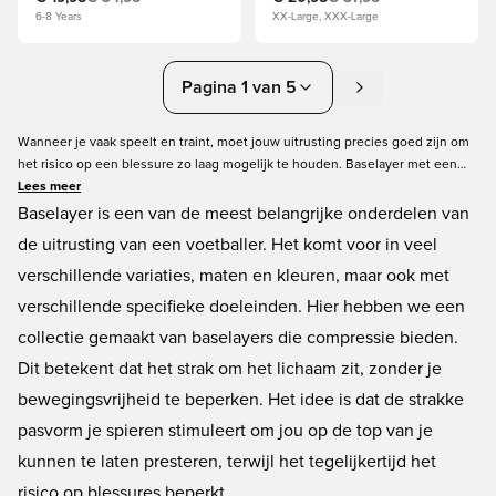
6-8 Years
XX-Large, XXX-Large
Pagina 1 van 5
Wanneer je vaak speelt en traint, moet jouw uitrusting precies goed zijn om
het risico op een blessure zo laag mogelijk te houden. Baselayer met een
compressie effect helpt om het risico op een blessure te minimaliseren en je
Lees meer
langer op de top van je kunnen te laten presteren. In deze categorie vind je
Baselayer is een van de meest belangrijke onderdelen van
al onze compressie baselayers, speciaal ontworpen om jouw prestaties het
de uitrusting van een voetballer. Het komt voor in veel
hele jaar door te optimaliseren. Hier vind je baselayers van alle bekende
verschillende variaties, maten en kleuren, maar ook met
merken, in alle maten en kleuren.
verschillende specifieke doeleinden. Hier hebben we een
collectie gemaakt van baselayers die compressie bieden.
Dit betekent dat het strak om het lichaam zit, zonder je
bewegingsvrijheid te beperken. Het idee is dat de strakke
pasvorm je spieren stimuleert om jou op de top van je
kunnen te laten presteren, terwijl het tegelijkertijd het
risico op blessures beperkt.