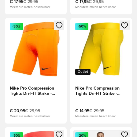
€ 17,95
€ 29,95
€ 17,95
€ 29,95
Meerdere maten beschikbaar
Meerdere maten beschikbaar
Opent een venster om in te loggen of je aan te melden als li
Opent een venster om in te log
-30%
-50%
Outlet
Nike Pro Compression
Nike Pro Compression
Tights Dri-FIT Strike -
Tights Dri-FIT Strike -
Oranje/Zwart
Geel/Zwart
€ 20,95
€ 29,95
€ 14,95
€ 29,95
Meerdere maten beschikbaar
Meerdere maten beschikbaar
Opent een venster om in te loggen of je aan te melden als li
Opent een venster om in te log
-50%
-20%