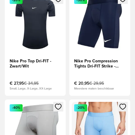
-20%
-30%
Nike Pro Top Dri-FIT -
Nike Pro Compression
Zwart/Wit
Tights Dri-FIT Strike -
Navy/Wit
€ 27,95
€ 34,95
€ 20,95
€ 29,95
Small, Large, X-Large, XX-Large
Meerdere maten beschikbaar
Opent een venster om in te loggen of je aan te melden als li
Opent een venster om in te log
-40%
-20%