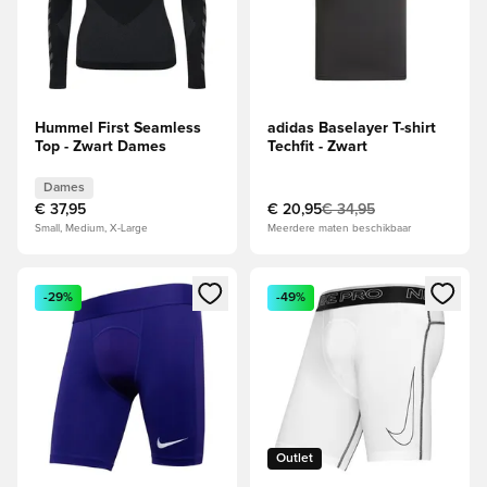
Hummel First Seamless
adidas Baselayer T-shirt
Top - Zwart Dames
Techfit - Zwart
Dames
€ 37,95
€ 20,95
€ 34,95
Small, Medium, X-Large
Meerdere maten beschikbaar
Opent een venster om in te loggen of je aan te melden als li
Opent een venster om in te log
-29%
-49%
Outlet