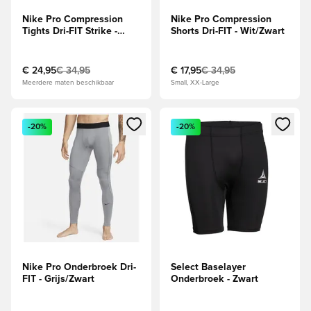
Nike Pro Compression
Nike Pro Compression
Tights Dri-FIT Strike -
Shorts Dri-FIT - Wit/Zwart
Paars/Wit
€ 24,95
€ 34,95
€ 17,95
€ 34,95
Meerdere maten beschikbaar
Small, XX-Large
Opent een venster om in te loggen of je aan te melden als li
Opent een venster om in te log
-20%
-20%
Nike Pro Onderbroek Dri-
Select Baselayer
FIT - Grijs/Zwart
Onderbroek - Zwart