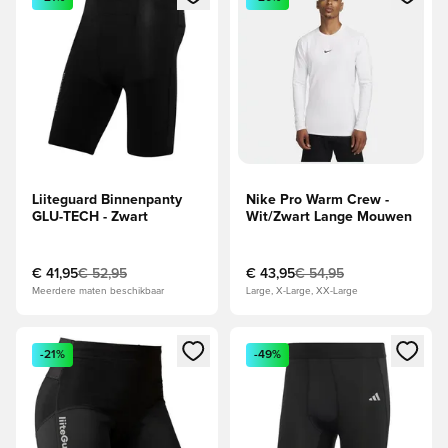
Liiteguard Binnenpanty
Nike Pro Warm Crew -
GLU-TECH - Zwart
Wit/Zwart Lange Mouwen
€ 41,95
€ 52,95
€ 43,95
€ 54,95
Meerdere maten beschikbaar
Large, X-Large, XX-Large
Opent een venster om in te loggen of je aan te melden als li
Opent een venster om in te log
-21%
-49%