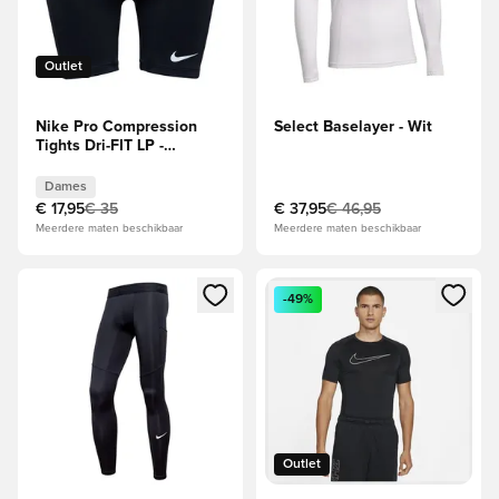
Outlet
Nike Pro Compression
Select Baselayer - Wit
Tights Dri-FIT LP -
Zwart/Wit Dames
Dames
€ 17,95
€ 35
€ 37,95
€ 46,95
Meerdere maten beschikbaar
Meerdere maten beschikbaar
Opent een venster om in te loggen of je aan te melden als li
Opent een venster om in te log
-49%
Outlet