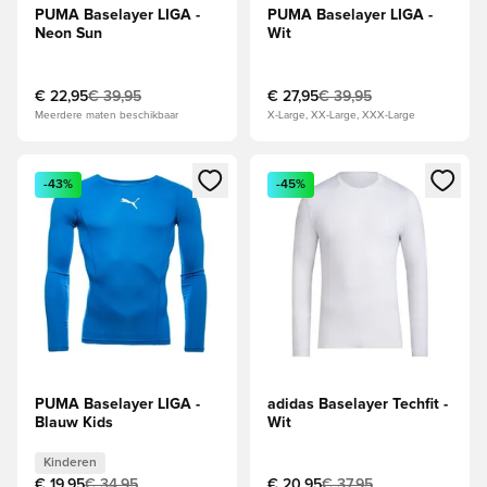
PUMA Baselayer LIGA -
PUMA Baselayer LIGA -
Neon Sun
Wit
€ 22,95
€ 39,95
€ 27,95
€ 39,95
Meerdere maten beschikbaar
X-Large, XX-Large, XXX-Large
Opent een venster om in te loggen of je aan te melden als li
Opent een venster om in te log
-43%
-45%
PUMA Baselayer LIGA -
adidas Baselayer Techfit -
Blauw Kids
Wit
Kinderen
€ 19,95
€ 34,95
€ 20,95
€ 37,95