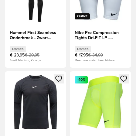
Outlet
Hummel First Seamless
Nike Pro Compression
Onderbroek - Zwart
Tights Dri-FIT LP -
Dames
Wit/Zwart Dames
Dames
Dames
€ 23,95
€ 29,95
€ 17,95
€ 34,99
Small, Medium, X-Large
Meerdere maten beschikbaar
Opent een venster om in te loggen of je aan te melden als li
Opent een venster om in te log
-40%