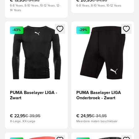
€ 19,95
€ 34,95
€ 20,95
€ 34,95
6-8 Years, 8-10 Years, 10-12 Years, 12-
6-8 Years, 8-10 Years, 10-12 Years
14 Years
Opent een venster om in te loggen of je aan te melden als li
Opent een venster om in te log
-43%
-29%
PUMA Baselayer LIGA -
PUMA Baselayer LIGA
Zwart
Onderbroek - Zwart
€ 22,95
€ 39,95
€ 24,95
€ 34,95
X-Large, XX-Large
Meerdere maten beschikbaar
Opent een venster om in te loggen of je aan te melden als li
Opent een venster om in te log