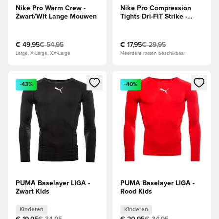
Nike Pro Warm Crew -
Nike Pro Compression
Zwart/Wit Lange Mouwen
Tights Dri-FIT Strike -
Neon/Zwart
€ 49,95
€ 54,95
€ 17,95
€ 29,95
Large, X-Large, XX-Large
Meerdere maten beschikbaar
Opent een venster om in te loggen of je aan te melden als li
Opent een venster om in te log
-43%
-40%
PUMA Baselayer LIGA -
PUMA Baselayer LIGA -
Zwart Kids
Rood Kids
Kinderen
Kinderen