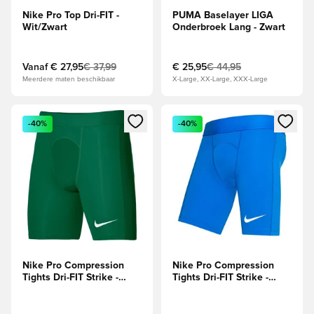
Nike Pro Top Dri-FIT -
PUMA Baselayer LIGA
Wit/Zwart
Onderbroek Lang - Zwart
Vanaf
€ 27,95
€ 37,99
€ 25,95
€ 44,95
Meerdere maten beschikbaar
X-Large, XX-Large, XXX-Large
Opent een venster om in te loggen of je aan te melden als li
Opent een venster om in te log
-40%
-40%
Nike Pro Compression
Nike Pro Compression
Tights Dri-FIT Strike -
Tights Dri-FIT Strike -
Groen/Wit
Blauw/Wit