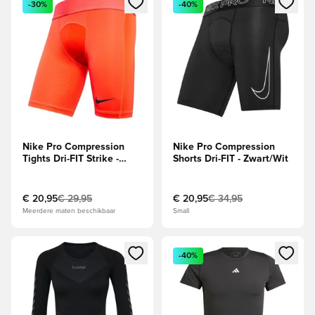
-30%
-40%
Nike Pro Compression
Nike Pro Compression
Tights Dri-FIT Strike -
Shorts Dri-FIT - Zwart/Wit
Rood/Zwart
€ 20,95
€ 29,95
€ 20,95
€ 34,95
Meerdere maten beschikbaar
Small
Opent een venster om in te loggen of je aan te melden als li
Opent een venster om in te log
-40%