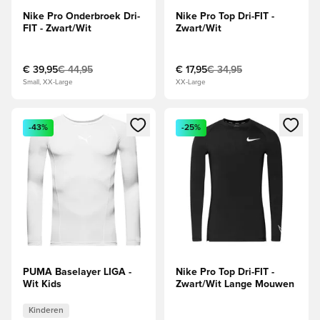
Nike Pro Onderbroek Dri-
Nike Pro Top Dri-FIT -
FIT - Zwart/Wit
Zwart/Wit
€ 39,95
€ 44,95
€ 17,95
€ 34,95
Small, XX-Large
XX-Large
Opent een venster om in te loggen of je aan te melden als li
Opent een venster om in te log
-43%
-25%
PUMA Baselayer LIGA -
Nike Pro Top Dri-FIT -
Wit Kids
Zwart/Wit Lange Mouwen
Kinderen