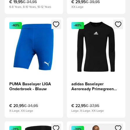
€ 19,95
€ 34,95
€ 29,95
€ 39,95
6-8 Years, 8-10 Years, 10-12 Years
XX-Large
Opent een venster om in te loggen of je aan te melden als li
Opent een venster om in te log
-40%
-40%
PUMA Baselayer LIGA
adidas Baselayer
Onderbroek - Blauw
Aeroready Primegreen
Techfit - Zwart
€ 20,95
€ 34,95
€ 22,95
€ 37,95
X-Large, XX-Large
Large, X-Large, XX-Large
Opent een venster om in te loggen of je aan te melden als li
Opent een venster om in te log
-21%
-20%