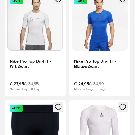
-20%
-29%
Nike Pro Top Dri-FIT -
Nike Pro Top Dri-FIT -
Wit/Zwart
Blauw/Zwart
€ 27,95
€ 34,95
€ 24,95
€ 34,99
Medium, Large, X-Large
Medium, Large, X-Large
Opent een venster om in te loggen of je aan te melden als li
Opent een venster om in te log
-49%