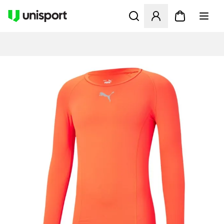
Opent een venster om in te l