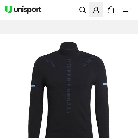
Opent een venster om in te l