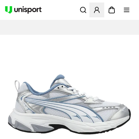
Opent een venster om in te l