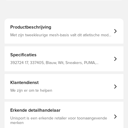
Productbeschrijving
Met zijn tweekleurige mesh-basis valt dit atletische model
op door een vooruitstrevende, dynamische look
Bovenwerk van synthetisch materiaal Synthetische
coatings en glanzende afdrukken Rubberen buitenzool
Specificaties
392724 17, 337405, Blauw, Wit, Sneakers, PUMA,
Synthetisch, Volwassenen, Mannen, 100%Textile
Klantendienst
We zijn er om te helpen
Erkende detailhandelaar
Unisport is een erkende retailer voor toonaangevende
merken