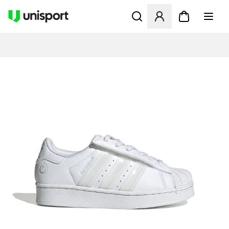
Opent een venster om in te l