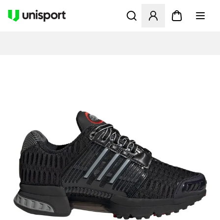
Opent een venster om in te l