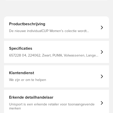
Productbeschrijving
De nieuwe individualCUP Women's colectie wordt
geleverd met nieuwe silhouetten die zijn ontwikkeld in
samenwerking met vrouwelijke professionele en
amateurspelers. Inclusief grafische elementen en nieuwe
colouways voor spelers die op zoek zijn naar dynamiek
Specificaties
en functionaliteit. DryCell-materiaal garandeert de beste
PUMA-prestaties.
657228 04, 224062, Zwart, PUMA, Volwassenen, Lange
mouwen, Trainingsshirts, Vrouwen, Main Material 1: 76%
Polyester Recycled, 24% Polyester - Fleece - 165.00 G/M²
- Piece Dyed - Chemical - Absorbency&/Or Wicking,
Mechanical - Brushing - Drycell (Fun/001)
Klantendienst
We zijn er om te helpen
Erkende detailhandelaar
Unisport is een erkende retailer voor toonaangevende
merken