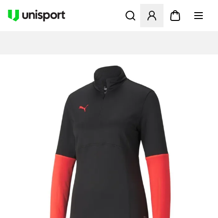
Opent een venster om in te l