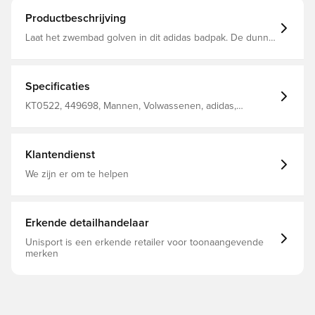
Productbeschrijving
Laat het zwembad golven in dit adidas badpak. De dunne
bandjes en flatterende V-rug geven je een volledig
bewegingsbereik voor krachtige slagen. Infinitex+ is onze
beste zwemstof en biedt maximale weerstand tegen
chloorschade. Strakke pasvorm Vierkante hals Materiaal
Specificaties
Buitenkant: 100% Polyester(100% Gerecycled) / Voering:
100% Polyester(100% Gerecycled) Chloorbestendig
KT0522, 449698, Mannen, Volwassenen, adidas,
Infinitex+ Regular-materiaal
Zwembroek
Klantendienst
We zijn er om te helpen
Erkende detailhandelaar
Unisport is een erkende retailer voor toonaangevende
merken