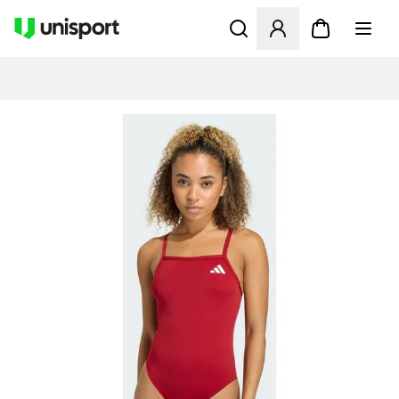
Opent een venster om in te l