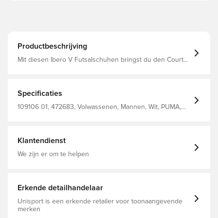
Productbeschrijving
Mit diesen Ibero V Futsalschuhen bringst du den Court
zum Leuchten. Der Gummi-Print ist abriebfest, damit du
alles in dein Spiel einbringen kannst. Mit PROFOAM LITE
für eine weiche Dämpfung und einer PUMAGRIP
Laufsohle für ein dynamisches Spiel. Entworfen für:
Specificaties
Futsal Breite: Regulär Verschluss: Schnürsenkel
Oberfläche: Indoor Umschließende Zungenkonstruktion
109106 01, 472683, Volwassenen, Mannen, Wit, PUMA,
PROFOAM LITE aus extrem leichtem EVA dämpft deinen
Zaalschoenen, Indoor (IC)
Auftritt und bringt Antrieb in deinen nächsten Schritt
PUMAGRIP Performance-Gummilaufsohle für Traktion auf
allen Oberflächen
Klantendienst
We zijn er om te helpen
Erkende detailhandelaar
Unisport is een erkende retailer voor toonaangevende
merken