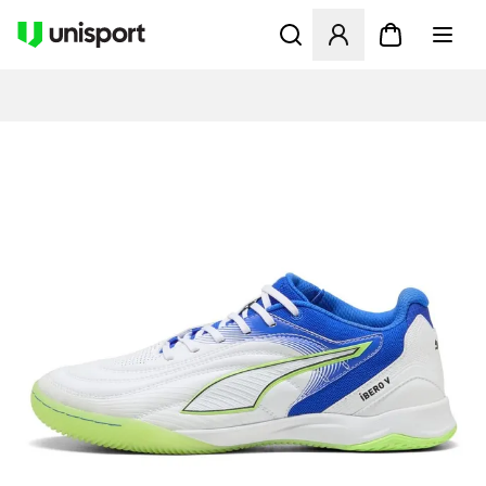
Opent een venster om in te l