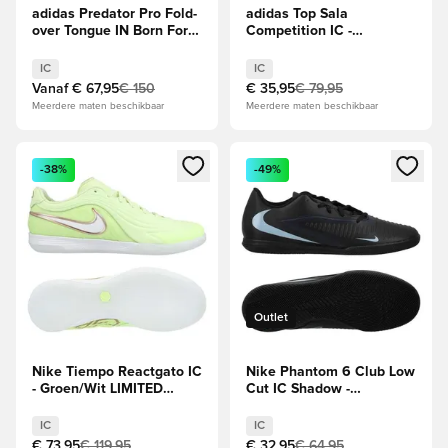
adidas Predator Pro Fold-
adidas Top Sala
over Tongue IN Born For
Competition IC -
Goals - Helder
Wit/Aurora Zwart/Flash
rood/Zwart/Wit
Aqua
IC
IC
Vanaf
€ 67,95
€ 150
€ 35,95
€ 79,95
Meerdere maten beschikbaar
Meerdere maten beschikbaar
Opent een venster om in te loggen of je aan te melden als li
Opent een venster om in te log
-38%
-49%
Outlet
Nike Tiempo Reactgato IC
Nike Phantom 6 Club Low
- Groen/Wit LIMITED
Cut IC Shadow -
EDITION
Zwart/Blauw
IC
IC
€ 73,95
€ 119,95
€ 32,95
€ 64,95