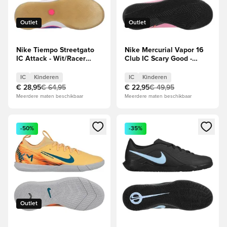
Outlet
Outlet
Nike Tiempo Streetgato
Nike Mercurial Vapor 16
IC Attack - Wit/Racer
Club IC Scary Good -
Blue/Roze Kids
Magische
flamingo/Zwart/Oranje
IC
Kinderen
IC
Kinderen
Kids
€ 28,95
€ 64,95
€ 22,95
€ 49,95
Meerdere maten beschikbaar
Meerdere maten beschikbaar
Opent een venster om in te loggen of je aan te melden als li
Opent een venster om in te log
-50%
-35%
Outlet