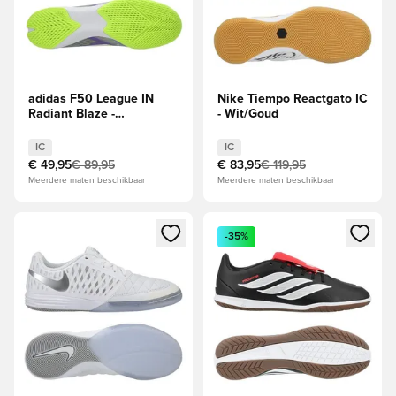
adidas F50 League IN
Nike Tiempo Reactgato IC
Radiant Blaze -
- Wit/Goud
Paars/Wit/Lucid Lemon
IC
IC
€ 49,95
€ 89,95
€ 83,95
€ 119,95
Meerdere maten beschikbaar
Meerdere maten beschikbaar
Opent een venster om in te loggen of je aan te melden als li
Opent een venster om in te log
-35%