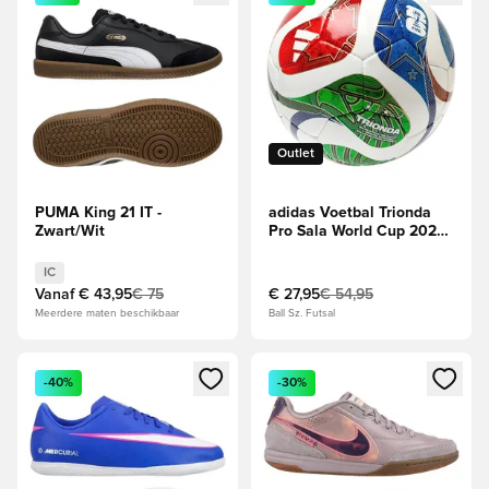
Outlet
PUMA King 21 IT -
adidas Voetbal Trionda
Zwart/Wit
Pro Sala World Cup 2026
- Wit/Blauw/Rood
IC
Vanaf
€ 43,95
€ 75
€ 27,95
€ 54,95
Meerdere maten beschikbaar
Ball Sz. Futsal
Opent een venster om in te loggen of je aan te melden als li
Opent een venster om in te log
-40%
-30%