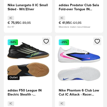
Nike Lunargato II IC Small
adidas Predator Club Sala
Sided - Wit/Zilver
Fold-over Tongue IN
Immortal DNA -
Zwart/Wit/Helder rood
IC
IC
€ 75,95
€ 89,95
€ 41,95
€ 64,95
EU 47
Meerdere maten beschikbaar
Opent een venster om in te loggen of je aan te melden als li
Opent een venster om in te log
-54%
-25%
Outlet
adidas F50 League IN
Nike Phantom 6 Club Low
Electric Stealth -
Cut IC Attack - Racer
Zwart/Zilver/Lucid Lemon
Blue/Roze/Wit
IC
IC