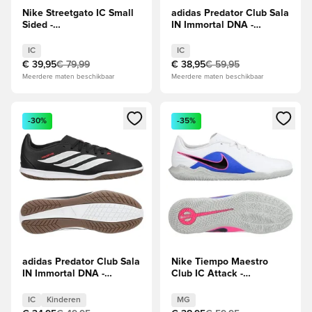
Nike Streetgato IC Small
adidas Predator Club Sala
Sided -
IN Immortal DNA -
Wit/Abrikozenagaat
Zwart/Wit/Helder rood
IC
IC
€ 39,95
€ 79,99
€ 38,95
€ 59,95
Meerdere maten beschikbaar
Meerdere maten beschikbaar
Opent een venster om in te loggen of je aan te melden als li
Opent een venster om in te log
-30%
-35%
adidas Predator Club Sala
Nike Tiempo Maestro
IN Immortal DNA -
Club IC Attack -
Zwart/Wit/Helder rood
Wit/Zwart/Racer
Kids
Blue/Roze
IC
Kinderen
MG