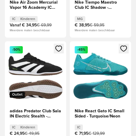
Nike Air Zoom Mercurial
Nike Tiempo Maestro
Vapor 16 Academy IC
Club IC Shadow -
Mbappé Personal Edition -
Zwart/Blauw
Oranje/Neo-
IC
Kinderen
MG
turkoois/Groen Kids
Vanaf
€ 34,95
€ 69,99
€ 38,95
€ 59,95
Meerdere maten beschikbaar
Meerdere maten beschikbaar
Opent een venster om in te loggen of je aan te melden als li
Opent een venster om in te log
-50%
-45%
Outlet
adidas Predator Club Sala
Nike React Gato IC Small
IN Electric Stealth -
Sided - Turquoise/Neon
Zwart/Wit/Lucid Lemon
Kids
IC
Kinderen
IC
€ 24,95
€ 49,95
€ 71,95
€ 129,99