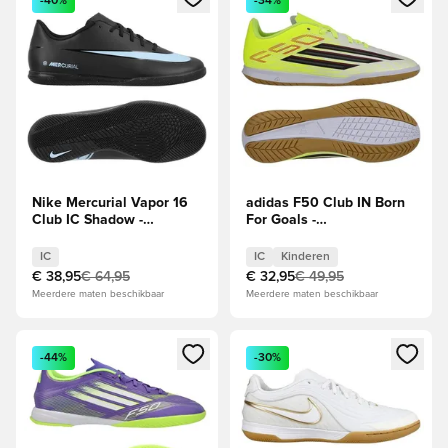
-40%
-34%
Nike Mercurial Vapor 16
adidas F50 Club IN Born
Club IC Shadow -
For Goals -
Zwart/Blauw
Geel/Zwart/Helder rood
Kids
IC
IC
Kinderen
€ 38,95
€ 64,95
€ 32,95
€ 49,95
Meerdere maten beschikbaar
Meerdere maten beschikbaar
Opent een venster om in te loggen of je aan te melden als li
Opent een venster om in te log
-44%
-30%