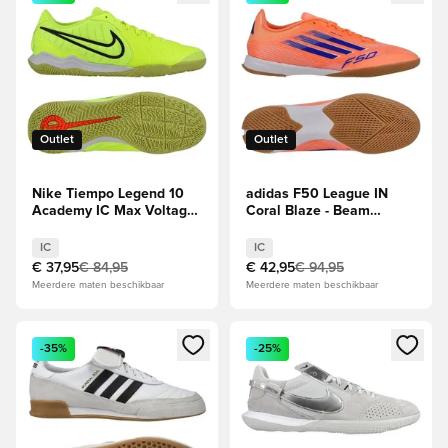
Outlet
Outlet
Nike Tiempo Legend 10
adidas F50 League IN
Academy IC Max Voltage
Coral Blaze - Beam
- Neon/Zwart
Orange/Blauw/Wit
IC
IC
€ 37,95
€ 84,95
€ 42,95
€ 94,95
Meerdere maten beschikbaar
Meerdere maten beschikbaar
Opent een venster om in te loggen of je aan te melden als li
Opent een venster om in te log
-35%
-25%