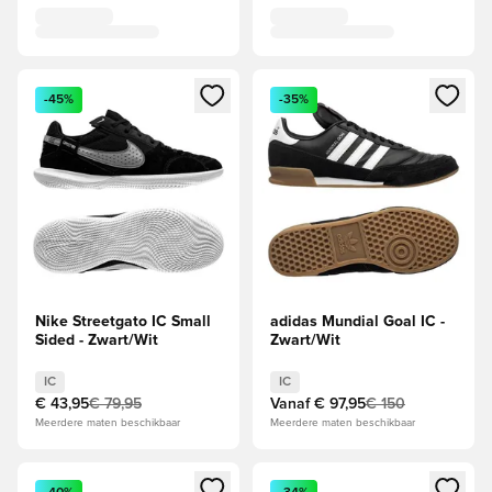
Opent een venster om in te loggen of je aan te melden als li
Opent een venster om in te log
-45%
-35%
Nike Streetgato IC Small
adidas Mundial Goal IC -
Sided - Zwart/Wit
Zwart/Wit
IC
IC
€ 43,95
€ 79,95
Vanaf
€ 97,95
€ 150
Meerdere maten beschikbaar
Meerdere maten beschikbaar
Opent een venster om in te loggen of je aan te melden als li
Opent een venster om in te log