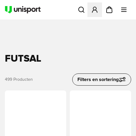
Opent een venster om in te l
FUTSAL
Filters en sortering
499
Producten