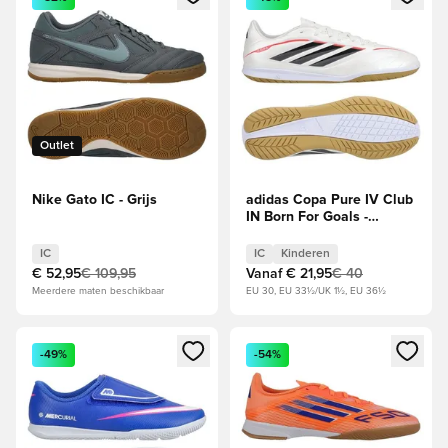
Outlet
Nike Gato IC - Grijs
adidas Copa Pure IV Club
IN Born For Goals -
Wit/Zilver/Zwart/Helder
rood Kids
IC
IC
Kinderen
€ 52,95
€ 109,95
Vanaf
€ 21,95
€ 40
Meerdere maten beschikbaar
EU 30, EU 33½/UK 1½, EU 36½
Opent een venster om in te loggen of je aan te melden als li
Opent een venster om in te log
-49%
-54%