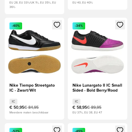
EU 28, EU 33½/UK 1½, EU 35½, EU
EU 40, EU 40½
36½
Opent een venster om in te loggen of je aan te melden als li
Opent een venster om in te log
-40%
-34%
Nike Tiempo Streetgato
Nike Lunargato II IC Small
IC - Zwart/Wit
Sided - Bold Berry/Rood
IC
IC
€ 50,95
€ 84,95
€ 58,95
€ 89,95
Meerdere maten beschikbaar
EU 37½, EU 38, EU 47
Opent een venster om in te loggen of je aan te melden als li
Opent een venster om in te log
-52%
-45%