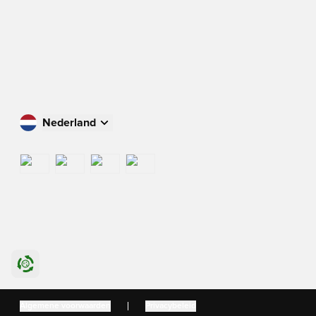
Nederland
Winkel in uw land
International
US
Danmark
Algemene voorwaarden
Privacybeleid
Sverige