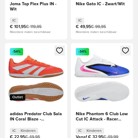
Joma Top Flex Plus IN -
Nike Gato IC - Zwart/Wit
Wit
IC
IC
€ 101,95
€ 119,95
€ 49,95
€ 99,95
Meerdere maten beschikbaar
Meerdere maten beschikbaar
Opent een venster om in te loggen of je aan te melden als li
Opent een venster om in te log
-54%
-34%
Outlet
adidas Predator Club Sala
Nike Phantom 6 Club Low
IN Coral Blaze -
Cut IC Attack - Racer
Oranje/Wit/Beam Orange
Blue/Roze/Wit Kids
Kids
IC
Kinderen
IC
Kinderen
€ 22,95
€ 49,95
Vanaf
€ 32,95
€ 49,99