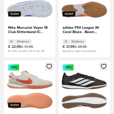
Outlet
Outlet
Nike Mercurial Vapor 16
adidas F50 League IN
Club Klittenband IC
Coral Blaze - Beam
Attack - Racer Blue/Wit
Orange/Blauw/Wit Kids
Kids
IC
Kinderen
IC
Kinderen
€ 22,95
€ 44,95
€ 31,95
€ 69,95
EU 28½, EU 29½, EU 31, EU 31½
Meerdere maten beschikbaar
Opent een venster om in te loggen of je aan te melden als li
Opent een venster om in te log
-50%
-35%
Outlet