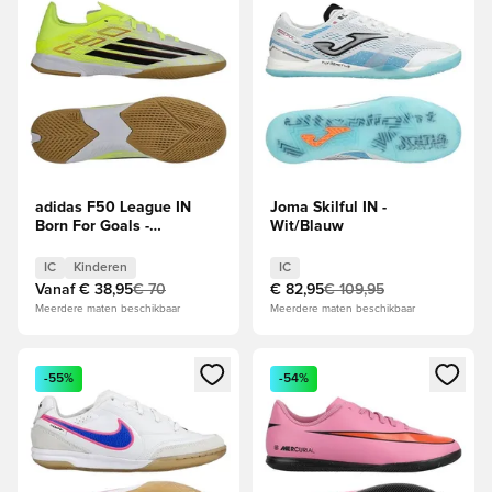
adidas F50 League IN
Joma Skilful IN -
Born For Goals -
Wit/Blauw
Geel/Zwart/Helder rood
Kids
IC
Kinderen
IC
Vanaf
€ 38,95
€ 70
€ 82,95
€ 109,95
Meerdere maten beschikbaar
Meerdere maten beschikbaar
Opent een venster om in te loggen of je aan te melden als li
Opent een venster om in te log
-55%
-54%