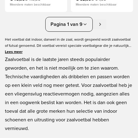
Meerdere maten beschikbaar
Meerdere maten beschikbaar
Pagina 1 van 9
Het voetbal dat indoor, danwel in de zaal, wordt gespeeld wordt zaalvoetbal
of futsal genoemd. Dit voetbal vereist speciale voetbalgear die je natuurlijk
hier bij Unisport online kan bestellen. Wij bieden in onze futsal-categorie
Lees meer
een grote selectie zaalvoetbalschoenen en zaalvoetballen in onze grote
Zaalvoetbal is de laatste jaren steeds populairder
voorraad. Gezien de grootheid en populariteit van het futsal in de zaal is de
geworden, en het is niet moeilijk om te zien waarom.
keuze tussen de merken reuze. Bekijk hieronder het uitgebreide futsal
Technische vaardigheden als dribbelen en passen worden
assortiment van unisportstore.nl.
op een klein veld nog meer getest. Voor zaalvoetbal heb je
een vliegensvlug reactievermogen nodig, aangezien alles
in een oogwenk beslist kan worden. Het is dan ook geen
toeval dat alle grote merken hun selectie van indoor
schoenen en uitrusting voor zaalvoetbal hebben
vernieuwd.