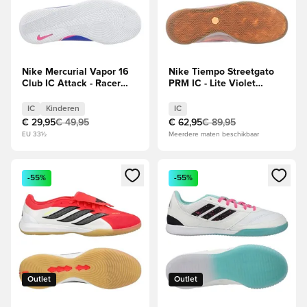
Nike Mercurial Vapor 16
Nike Tiempo Streetgato
Club IC Attack - Racer
PRM IC - Lite Violet
Blue/Wit Kids
Ore/Peony
IC
Kinderen
IC
€ 29,95
€ 49,95
€ 62,95
€ 89,95
EU 33½
Meerdere maten beschikbaar
Opent een venster om in te loggen of je aan te melden als li
Opent een venster om in te log
-55%
-55%
Outlet
Outlet