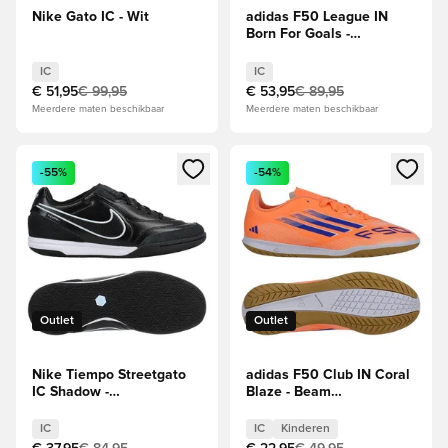
Nike Gato IC - Wit
adidas F50 League IN
Born For Goals -
Geel/Zwart/Helder rood
IC
IC
€ 51,95
€ 99,95
€ 53,95
€ 89,95
Meerdere maten beschikbaar
Meerdere maten beschikbaar
Opent een venster om in te loggen of je aan te melden als li
Opent een venster om in te log
-55%
-54%
Outlet
Outlet
Nike Tiempo Streetgato
adidas F50 Club IN Coral
IC Shadow -
Blaze - Beam
Zwart/Navy/Blauw
Orange/Blauw/Wit Kids
IC
IC
Kinderen