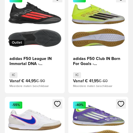
Outlet
adidas F50 League IN
adidas F50 Club IN Born
Immortal DNA -
For Goals -
Zwart/Helder rood
Geel/Zwart/Helder rood
IC
IC
Vanaf
€ 44,95
€ 90
Vanaf
€ 41,95
€ 60
Meerdere maten beschikbaar
Meerdere maten beschikbaar
Opent een venster om in te loggen of je aan te melden als li
Opent een venster om in te log
-55%
-40%