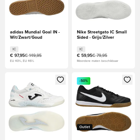
adidas Mundial Goal IN -
Nike Streetgato IC Small
Wit/Zwart/Goud
Sided - Grijs/Zilver
IC
IC
€ 97,95
€ 149,95
€ 59,95
€ 79,95
EU 40½, EU 46½
Meerdere maten beschikbaar
Opent een venster om in te loggen of je aan te melden als li
Opent een venster om in te log
-50%
Outlet