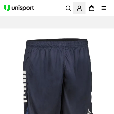
Opent een venster om in te l