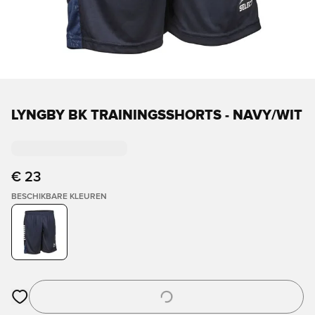
LYNGBY BK TRAININGSSHORTS - NAVY/WIT
€ 23
BESCHIKBARE KLEUREN
Opent een venster om in te loggen of je aan te melden als lid