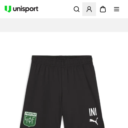
Opent een venster om in te l