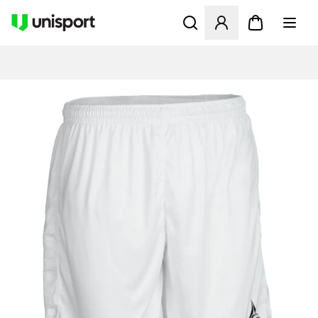
Opent een venster om in te l