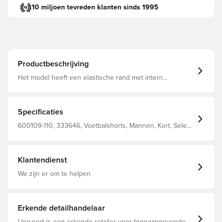
10 miljoen tevreden klanten sinds 1995
Productbeschrijving
Het model heeft een elastische rand met intern
loopkoord, die naar behoefte kan worden aangepast
voor de best mogelijke pasvorm Standaard pasvorm
Gemaakt van 100% polyester. Voor kinderen.
Specificaties
600109-110, 333646, Voetbalshorts, Mannen, Kort, Select,
Kinderen, Wit
Klantendienst
We zijn er om te helpen
Erkende detailhandelaar