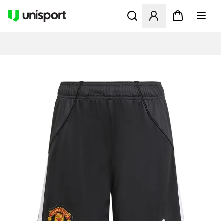
Opent een venster om in te l