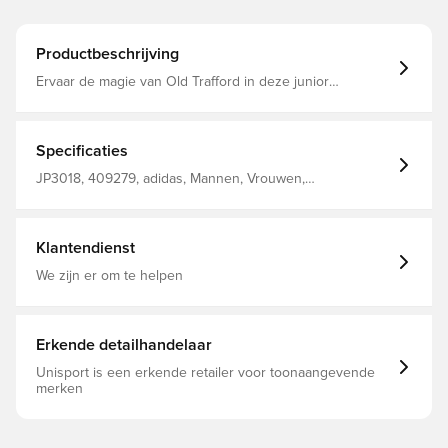
Productbeschrijving
Ervaar de magie van Old Trafford in deze junior
Manchester United short van adidas. De short is
onderdeel van een tijdloze thuisset dat het Theatre of
Dreams van de club viert en schittert met een geweven
clubembleem op de pijp. Lichtgewicht interlock materiaal
Specificaties
en vochtregulerend AEROREADY helpen je comfortabel
en droog te blijven terwijl het voetbalspektakel intenser
JP3018, 409279, adidas, Mannen, Vrouwen,
wordt. Normale pasvorm Elastische taille met
Voetbalshorts, Thuistenues, Kort, Kinderen, 2025/26,
trekkoordsluiting Hoofdmateriaal: 100% Polyester(100%
Zwart
Gerecycled) AEROREADY Geweven Manchester United
embleem
Klantendienst
We zijn er om te helpen
Erkende detailhandelaar
Unisport is een erkende retailer voor toonaangevende
merken