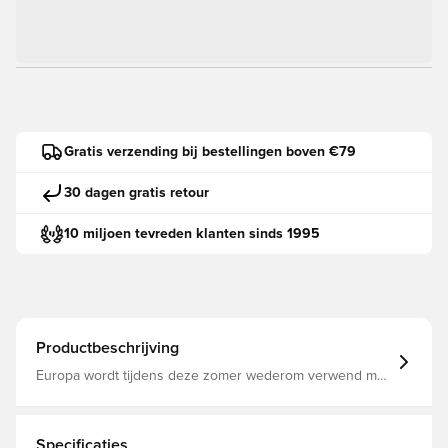
Gratis verzending bij bestellingen boven €79
30 dagen gratis retour
10 miljoen tevreden klanten sinds 1995
Productbeschrijving
Europa wordt tijdens deze zomer wederom verwend met
een voetbaltoernooi, waarbij er geen grenzen zijn en
waarin alle talen worden gesproken! 24 nationale teams
strijden in 12 verschillende Europese landen evenals 12
verschillende gaststeden voor de eindoverwinning van
Specificaties