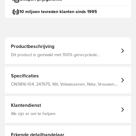
10 miljoen tevreden klanten sinds 1995
Productbeschrijving
Dit product is gemaakt met 100% gerecyclede
polyestervezels Dri-FIT is een ademend, sneldrogend
lichtgewicht materiaal dat vocht wegvoert van het
lichaam, zodat je altijd droog, comfortabel en gefocust
blijft De mesh panelen op de rug en mouwen helpen je
Specificaties
koel te houden Standaard pasvorm Gemaakt van 100%
polyester. Damesmodel.
CW3816-104, 247675, Wit, Volwassenen, Nike, Vrouwen,
Voetbalshirts, Beter, Korte mouwen, This Product Is Made
With 100% Recycled Polyester Fibers
Klantendienst
We zijn er om te helpen
Erkende detailhandelaar