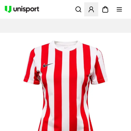
Opent een venster om in te l