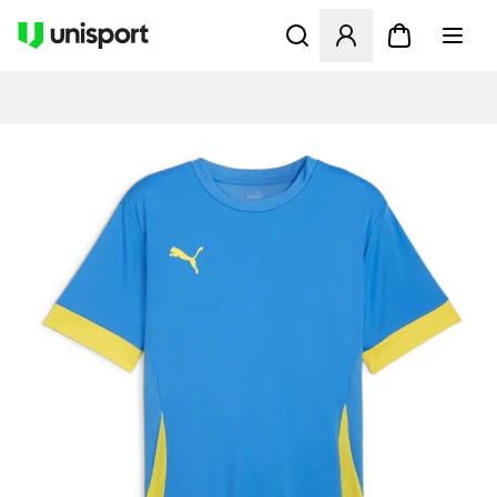
Opent een venster om in te l