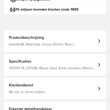
10 miljoen tevreden klanten sinds 1995
Productbeschrijving
teamGOAL Matchday Jersey Electric Blue L
Specificaties
705747 16, 337286, Blauw, Geel, Korte mouwen, Mannen,
Volwassenen, PUMA, T-shirts, Main Material 1: 100
Polyester Recycled - Interlock - 140.00 G/M² - Piece Dyed
- Chemical- Wicking (Bio-Based) - Drycell (Fun/001)
Klantendienst
We zijn er om te helpen
Erkende detailhandelaar